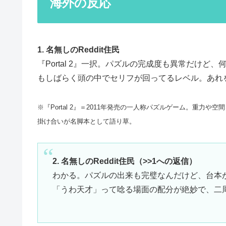
海外の反応
1. 名無しのReddit住民
『Portal 2』一択。パズルの完成度も異常だけ
もしばらく頭の中でセリフが回ってるレベル。あれ
※『Portal 2』＝2011年発売の一人称パズルゲーム。重力
掛け合いが名脚本として語り草。
2. 名無しのReddit住民（>>1への返信）
わかる。パズルの出来も完璧なんだけど、台本
「うわ天才」って唸る場面の配分が絶妙で、二