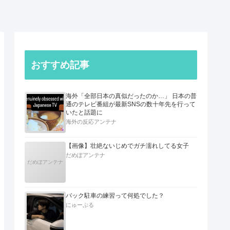
おすすめ記事
海外「全部日本の真似だったのか…」 日本の普
通のテレビ番組が最新SNSの数十年先を行って
いたと話題に
海外の反応アンテナ
【画像】壮絶ないじめでガチ濡れしてる女子
だめぽアンテナ
だめぽアンテナ
バック駐車の練習って何処でした？
にゅーぷる