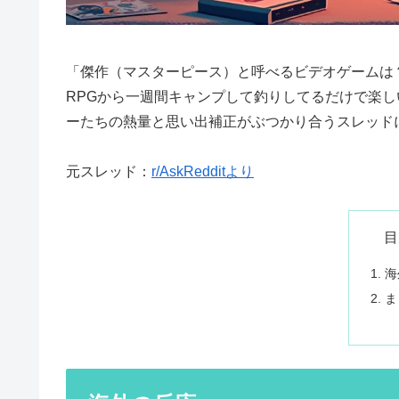
「傑作（マスターピース）と呼べるビデオゲームは？
RPGから一週間キャンプして釣りしてるだけで楽
ーたちの熱量と思い出補正がぶつかり合うスレッド
元スレッド：
r/AskRedditより
目
海
ま