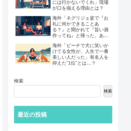
には行かないでくれ」現場
が口を揃える理由とは？
海外「ネグリジェ姿で『お
礼に何かできることあ
る？』と聞かれて『旨い酒
作ってね』と帰った。あれ
から30年考えてる」鈍すぎ
海外「ビーチで犬に笑いか
る男たちの後悔談…
けてる女性が、人生で一番
美しい人だった」有名人を
抑えた"1位"とは…？
検索
検索
最近の投稿