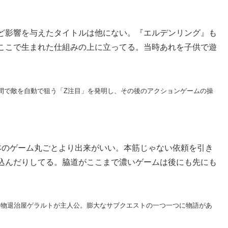
ど影響を与えたタイトルは他にない。『エルデンリング』も
ここで生まれた仕組みの上に立ってる。当時あれを子供で遊
空間で敵を自動で狙う「Z注目」を発明し、その後のアクションゲームの操
本のゲーム丸ごとより出来がいい。本筋じゃない依頼を引き
込んだりしてる。脇道がここまで濃いゲームは後にも先にも
。怪物退治屋ゲラルトが主人公。膨大なサブクエストの一つ一つに物語があ