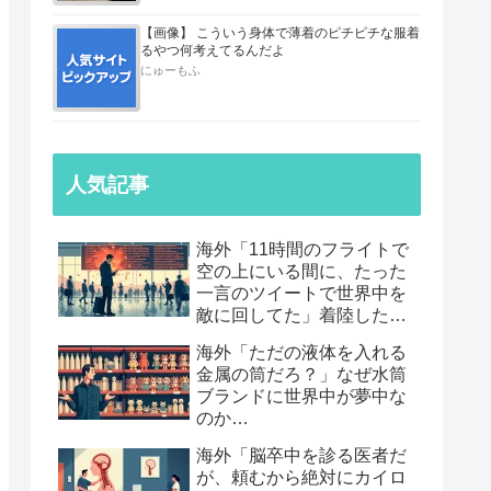
【画像】 こういう身体で薄着のピチピチな服着
るやつ何考えてるんだよ
にゅーもふ
人気記事
海外「11時間のフライトで
空の上にいる間に、たった
一言のツイートで世界中を
敵に回してた」着陸したら
職も消えていた話…
海外「ただの液体を入れる
金属の筒だろ？」なぜ水筒
ブランドに世界中が夢中な
のか…
海外「脳卒中を診る医者だ
が、頼むから絶対にカイロ