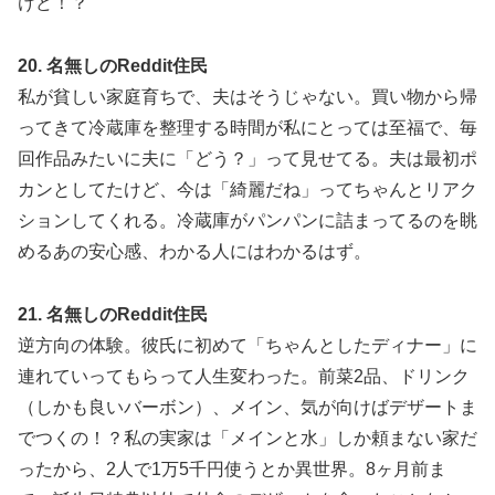
けど！？
20. 名無しのReddit住民
私が貧しい家庭育ちで、夫はそうじゃない。買い物から帰
ってきて冷蔵庫を整理する時間が私にとっては至福で、毎
回作品みたいに夫に「どう？」って見せてる。夫は最初ポ
カンとしてたけど、今は「綺麗だね」ってちゃんとリアク
ションしてくれる。冷蔵庫がパンパンに詰まってるのを眺
めるあの安心感、わかる人にはわかるはず。
21. 名無しのReddit住民
逆方向の体験。彼氏に初めて「ちゃんとしたディナー」に
連れていってもらって人生変わった。前菜2品、ドリンク
（しかも良いバーボン）、メイン、気が向けばデザートま
でつくの！？私の実家は「メインと水」しか頼まない家だ
ったから、2人で1万5千円使うとか異世界。8ヶ月前ま