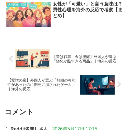
女性が「可愛い」と言う意味は？
人間関係・恋愛
男性心理を海外の反応で考察【ま
とめ】
【昔は戦車、今は後悔】外国人が選ぶ
「劣化が酷すぎる商品」｜海外の反応
【愛憎の嵐】外国人が選ぶ「無限の可能
性があったのに開発に潰されたゲーム」
｜海外の反応
コメント
Reddit名無しさん
2026年5月17日 17:15