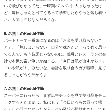
いで飛びかかってた。一時期パンパンに太っちゃったけ
ど、毎日ちゃんと出てくるって学習したらやっと落ち着い
た。人間も同じなんだろうな。
6. 名無しのReddit住民
パートナーで一番気になるのは「お金を受け取らないこ
と」。「施しはいらない、自分で稼ぎたい」って強く思っ
てる人で、もう貧乏じゃないのに、義母とレストランの会
計で本気の言い争いが始まる。「今日は私が出すから！」
「いや私が！」みたいな。会計を取り合うガチ喧嘩、見て
るこっちが冷や汗かくよ。
7. 名無しのReddit住民
スーパーに行ったら、まず広告チラシを見て割引品をチェ
ックするんだよ妻は。私はもう「今日いるもの買って帰
る」しか頭になかったから、その発想が新鮮すぎた。でも