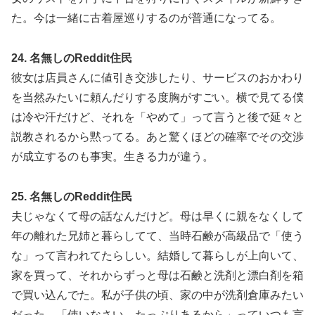
た。今は一緒に古着屋巡りするのが普通になってる。
24. 名無しのReddit住民
彼女は店員さんに値引き交渉したり、サービスのおかわり
を当然みたいに頼んだりする度胸がすごい。横で見てる僕
は冷や汗だけど、それを「やめて」って言うと後で延々と
説教されるから黙ってる。あと驚くほどの確率でその交渉
が成立するのも事実。生きる力が違う。
25. 名無しのReddit住民
夫じゃなくて母の話なんだけど。母は早くに親をなくして
年の離れた兄姉と暮らしてて、当時石鹸が高級品で「使う
な」って言われてたらしい。結婚して暮らしが上向いて、
家を買って、それからずっと母は石鹸と洗剤と漂白剤を箱
で買い込んでた。私が子供の頃、家の中が洗剤倉庫みたい
だった。「使いなさい、たっぷりあるから」っていつも言