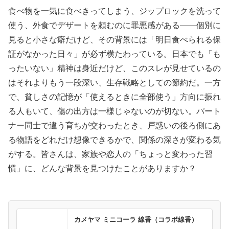
食べ物を一気に食べきってしまう、ジップロックを洗って
使う、外食でデザートを頼むのに罪悪感がある——個別に
見ると小さな癖だけど、その背景には「明日食べられる保
証がなかった日々」が必ず横たわっている。日本でも「も
ったいない」精神は身近だけど、このスレが見せているの
はそれよりもう一段深い、生存戦略としての節約だ。一方
で、貧しさの記憶が「使えるときに全部使う」方向に振れ
る人もいて、傷の出方は一様じゃないのが切ない。パート
ナー同士で違う育ちが交わったとき、戸惑いの後ろ側にあ
る物語をどれだけ想像できるかで、関係の深さが変わる気
がする。皆さんは、家族や恋人の「ちょっと変わった習
慣」に、どんな背景を見つけたことがありますか？
カメヤマ ミニコーラ 線香（コラボ線香）