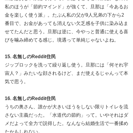
私のほうが「節約マインド」が強くて、旦那は「今あるお
金を楽しく使う派」。たぶん私の父が9人兄弟の下から2
番目で、お金があっても消えない欠乏感を子供に染み込ま
せてたんだと思う。旦那は逆に、今やっと普通に使える喜
びを噛み締めてる感じ。境遇って単純じゃないよね。
15. 名無しのReddit住民
ジップロックを洗って繰り返し使う。旦那には「何それ宇
宙人？」みたいな顔されるけど、まだ使えるじゃんって本
気で思う。
16. 名無しのReddit住民
うちの奥さん、誰かが大きいほうをしない限りトイレを流
さない主義だった。「水道代の節約」って。いやそれはダ
メだよって全力で説得した。なんなら結婚生活で一番揉め
たかもしれない。