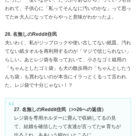
われて、子供心に「私ってそんなに汚いのかな」って思っ
てたw 大人になってからやっと意味がわかったよ。
26. 名無しのReddit住民
夫いわく、私がジップロックや使い古してない紙皿、汚れ
てない紙タオルを再利用するのが「マジで信じられない」
らしい。あとレジ袋を取っておいて、小さなゴミ箱用の
「ちゃんとしたゴミ袋」も犬の散歩用の「ちゃんとしたう
んち袋」も買わないのが本当にイラっとくるって言われ
た。レジ袋で十分じゃない！？
27. 名無しのReddit住民（>>26への返信）
レジ袋を専用ホルダーに畳んで収納してるの見
て、結婚を確信したって友達が言ってたw 育ちが
出るよね、ああいう細かいところに。