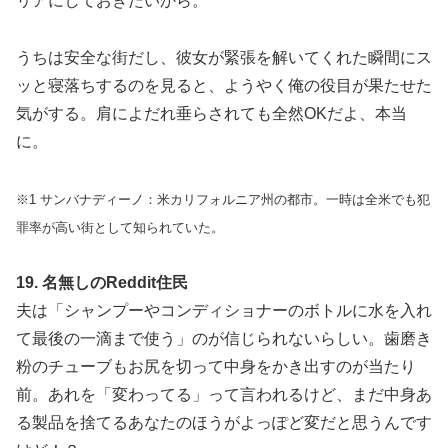
リアにしておきたいから。
うちは安全な街だし、彼女が緊張を解いてくれた瞬間にス
ッと寝落ちするのを見ると、ようやく俺の役目が果たせた
気がする。肩によだれ垂らされても全然OKだよ、本当
に。
※1 サンバナディーノ：米カリフォルニア州の都市。一時は全米でも犯
罪率が高い街として知られていた。
19. 名無しのReddit住民
夫は「シャンプーやコンディショナーのボトルに水を入れ
て最後の一滴まで使う」のが信じられないらしい。歯磨き
粉のチューブもお尻を切って中身をかき出すのが当たり
前。あれを「変わってる」って言われるけど、まだ中身あ
る製品を捨てるあなたのほうがよっぽど変だと思うんです