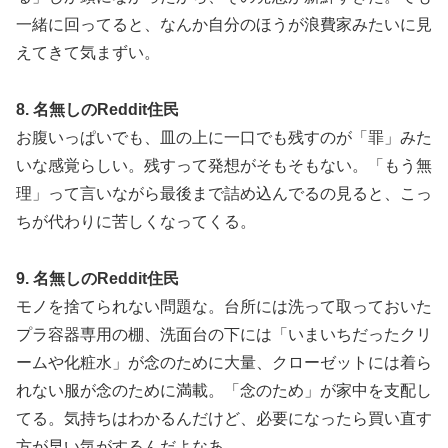
一緒に回ってると、なんか自分のほうが浪費家みたいに見
えてきて気まずい。
8. 名無しのReddit住民
お腹いっぱいでも、皿の上に一口でも残すのが「罪」みた
いな感覚らしい。残すって発想がそもそもない。「もう無
理」って言いながら最後まで詰め込んでるの見ると、こっ
ちが代わりに苦しくなってくる。
9. 名無しのReddit住民
モノを捨てられない問題な。台所には洗って取っておいた
プラ容器専用の棚、洗面台の下には「いまいちだったクリ
ームや化粧水」が念のために大量、クローゼットには着ら
れない服が念のために満載。「念のため」が家中を支配し
てる。気持ちはわかるんだけど、必要になったら買い直す
方が早い気がするんだよなあ。