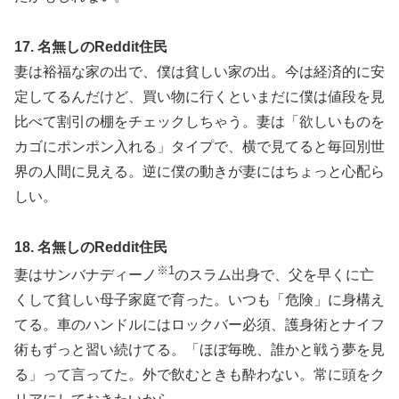
17. 名無しのReddit住民
妻は裕福な家の出で、僕は貧しい家の出。今は経済的に安
定してるんだけど、買い物に行くといまだに僕は値段を見
比べて割引の棚をチェックしちゃう。妻は「欲しいものを
カゴにポンポン入れる」タイプで、横で見てると毎回別世
界の人間に見える。逆に僕の動きが妻にはちょっと心配ら
しい。
18. 名無しのReddit住民
※1
妻はサンバナディーノ
のスラム出身で、父を早くに亡
くして貧しい母子家庭で育った。いつも「危険」に身構え
てる。車のハンドルにはロックバー必須、護身術とナイフ
術もずっと習い続けてる。「ほぼ毎晩、誰かと戦う夢を見
る」って言ってた。外で飲むときも酔わない。常に頭をク