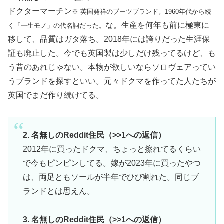
ドクターマーチン
※ 英国発祥のブーツブランド。1960年代から続
な。生産を何年も前に極東に
く「一生モノ」の代名詞だった。
移して、品質はガタ落ち。2018年には誇りだった生涯保
証も廃止した。今でも英国製は少しだけ残ってるけど、も
う昔のあれじゃない。本物が欲しいならソロヴェアってい
うブランドを探すといい。元々ドクマを作ってた人たちが
英国でまだ作り続けてる。
2. 名無しのReddit住民（>>1への返信）
2012年に買ったドクマ、ちょっと擦れてるくらい
で今もピンピンしてる。嫁が2023年に買ったやつ
は、両足ともソールが半年でひび割れた。同じブ
ランドとは思えん。
3. 名無しのReddit住民（>>1への返信）