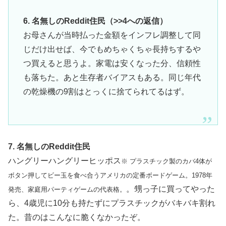
6. 名無しのReddit住民（>>4への返信）
お母さんが当時払った金額をインフレ調整して同
じだけ出せば、今でもめちゃくちゃ長持ちするや
つ買えると思うよ。家電は安くなった分、信頼性
も落ちた。あと生存者バイアスもある。同じ年代
の乾燥機の9割はとっくに捨てられてるはず。
7. 名無しのReddit住民
ハングリーハングリーヒッポス
※ プラスチック製のカバ4体が
ボタン押してビー玉を食べ合うアメリカの定番ボードゲーム。1978年
。甥っ子に買ってやった
発売、家庭用パーティゲームの代表格。
ら、4歳児に10分も持たずにプラスチックがバキバキ割れ
た。昔のはこんなに脆くなかったぞ。