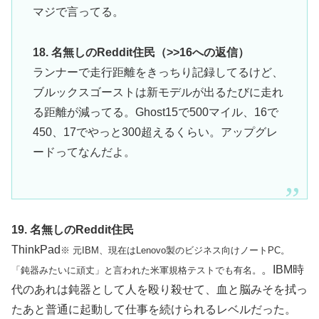
マジで言ってる。
18. 名無しのReddit住民（>>16への返信）
ランナーで走行距離をきっちり記録してるけど、
ブルックスゴーストは新モデルが出るたびに走れ
る距離が減ってる。Ghost15で500マイル、16で
450、17でやっと300超えるくらい。アップグレ
ードってなんだよ。
19. 名無しのReddit住民
ThinkPad
※ 元IBM、現在はLenovo製のビジネス向けノートPC。
。IBM時
「鈍器みたいに頑丈」と言われた米軍規格テストでも有名。
代のあれは鈍器として人を殴り殺せて、血と脳みそを拭っ
たあと普通に起動して仕事を続けられるレベルだった。