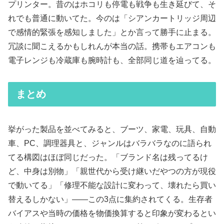
プリンター。昔のはホコリも停電も戦争も生き延びて、そ
れでも普通に動いてた。今のは「シアンカートリッジ周辺
で感情的緊張を感知しました」とか言って勝手に止まる。
冗談に聞こえるかもしれんが本当の話。携帯もエアコンも
電子レンジも冷蔵庫も腕時計も、全部同じ道を辿ってる。
まとめ
挙がった製品を並べてみると、ブーツ、家電、玩具、自動
車、PC、調理器具と、ジャンルはバラバラなのに語られ
てる構図はほぼ同じだった。「ブランド名は残ってるけ
ど、中身は別物」「親世代から受け継いだやつの方が現役
で動いてる」「修理不能な設計に変わって、壊れたら買い
替えるしかない」——この3点に集約されてくる。生存者
バイアスや当時の価格を物価換算すると印象が変わるとい