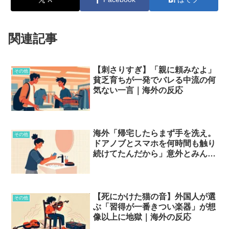
関連記事
【刺さりすぎ】「親に頼みなよ」
その他
貧乏育ちが一発でバレる中流の何
気ない一言｜海外の反応
海外「帰宅したらまず手を洗え。
その他
ドアノブとスマホを何時間も触り
続けてたんだから」意外とみんな
やってない衛生習慣とは？
【死にかけた猫の音】外国人が選
その他
ぶ「習得が一番きつい楽器」が想
像以上に地獄｜海外の反応