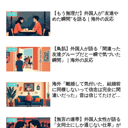
【もう無理だ】外国人が”友達や
その他
めた瞬間”を語る｜海外の反応
【鳥肌】外国人が語る「間違った
その他
友達グループだと一瞬で気づいた
瞬間」｜海外の反応
海外「離婚して気付いた、結婚前
その他
に同棲しないって信念は完全に間
違いだった」昔は信じてたけど今
は否定する考え集
【無言の連帯】外国人女性が語る
その他
「女同士にしか通じない仕草」が