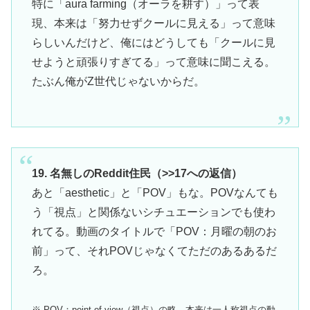
特に「aura farming（オーラを耕す）」って表
現、本来は「努力せずクールに見える」って意味
らしいんだけど、俺にはどうしても「クールに見
せようと頑張りすぎてる」って意味に聞こえる。
たぶん俺がZ世代じゃないからだ。
19. 名無しのReddit住民（>>17への返信）
あと「aesthetic」と「POV」もな。POVなんても
う「視点」と関係ないシチュエーションでも使わ
れてる。動画のタイトルで「POV：月曜の朝のお
前」って、それPOVじゃなくてただのあるあるだ
ろ。
※ POV：point of view（視点）の略。本来は一人称視点の動