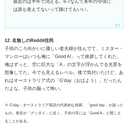
最近のは半年で消える。6-7なんて来年の今頃に
は誰も覚えてないって賭けてもいい。
12. 名無しのReddit住民
子供のころ向かいに優しい老夫婦が住んでて、ミスター・
マンローはいつも俺に「Good A!」って挨拶してくれた。
俺はずっと、空に巨大な「A」の文字が浮かんでる光景を
想像してた。今でも見えるレベル。後で気付いたけど、あ
れはオーストラリア式の「G’day（おはよう）」だったん
だよな。子供の脳って怖い。
※ G’day：オーストラリア英語の代表的な挨拶。「good day」が訛った
もの。発音が「グッダイ」に近く、子供の耳には「Good A」と聞こえ
ることがある。