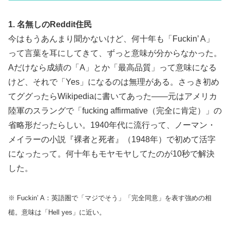
1. 名無しのReddit住民
今はもうあんまり聞かないけど、何十年も「Fuckin’ A」
って言葉を耳にしてきて、ずっと意味が分からなかった。
Aだけなら成績の「A」とか「最高品質」って意味になる
けど、それで「Yes」になるのは無理がある。さっき初め
てググったらWikipediaに書いてあった——元はアメリカ
陸軍のスラングで「fucking affirmative（完全に肯定）」の
省略形だったらしい。1940年代に流行って、ノーマン・
メイラーの小説『裸者と死者』（1948年）で初めて活字
になったって。何十年もモヤモヤしてたのが10秒で解決
した。
※ Fuckin’ A：英語圏で「マジでそう」「完全同意」を表す強めの相
槌。意味は「Hell yes」に近い。