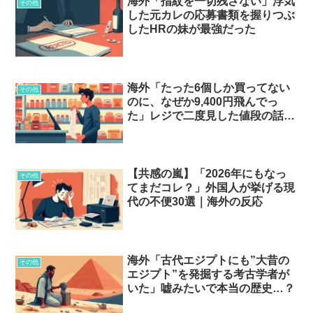
海外「指紋を一切残さない」浮気
その他
した元カレの応募書類を握りつぶ
したHRの妹が最強だった
海外「たった6個しか買ってない
その他
のに、なぜか9,400円飛んでっ
た」レジで二度見した値段の話…
【共感の嵐】「2026年にもなっ
その他
てまだコレ？」外国人が挙げる現
代の不便30選｜海外の反応
海外「古代エジプトにも”大昔の
その他
エジプト”を発掘する考古学者が
いた」嘘みたいで本当の歴史…？