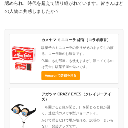
認められ、時代を超えて語り継がれています。皆さんはど
の人物に共感しましたか？
カメヤマ ミニコーラ 線香（コラボ線香）
駄菓子のミニコーラの香りがそのまま立ちのぼ
る、コーラ味のお線香です。
仏壇にもお部屋にも使えますが、漂ってくるの
は完全に駄菓子屋の匂いです。
Amazonで詳細を見る
アガツマ CRAZY EYES（クレイジーアイ
ズ）
口を開けると目が閉じ、口を閉じると目が開
く、連動式のメガネ型ジョークトイ。
かけて喋るだけで場が壊れる、説明の一切いら
ない一発芸グッズです。