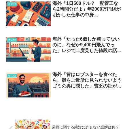
海外「1日500ドル？ 配管工な
その他
ら2時間分だよ」年2000万円組が
明かした仕事の中身…
海外「たった6個しか買ってない
その他
のに、なぜか9,400円飛んでっ
た」レジで二度見した値段の話…
海外「昔はロブスターを食べた
その他
ら、殻をご近所に見られないよう
ゴミの奥に隠した」貧乏の証が贅
沢品に化けた話…？
栄養に関する絶対に許せない誤解は何？