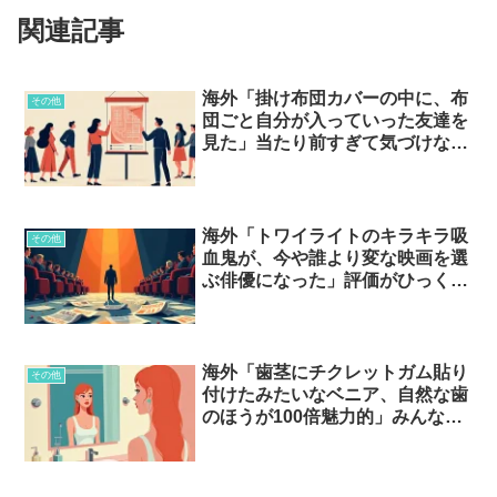
関連記事
海外「掛け布団カバーの中に、布
その他
団ごと自分が入っていった友達を
見た」当たり前すぎて気づけない
スキル…？
海外「トワイライトのキラキラ吸
その他
血鬼が、今や誰より変な映画を選
ぶ俳優になった」評価がひっくり
返った有名人たち…
海外「歯茎にチクレットガム貼り
その他
付けたみたいなベニア、自然な歯
のほうが100倍魅力的」みんな好
きだけど自分はピンとこない”魅
力”とは