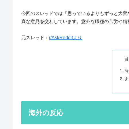
今回のスレッドでは「思っているよりもずっと大変な
直な意見を交わしています。意外な職種の苦労や精
元スレッド：
r/AskRedditより
目
海
ま
海外の反応