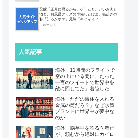
兄嫁「正月に帰るから、ゲームと、いいお肉と
酒と、お風呂グッズの準備しとけよ」寝起きの
私「知るかボケ」兄嫁「キィィィィ
ー！！！！」私「あ…」
にゅーもふ
人気記事
海外「11時間のフライトで
空の上にいる間に、たった
一言のツイートで世界中を
敵に回してた」着陸したら
職も消えていた話…
海外「ただの液体を入れる
金属の筒だろ？」なぜ水筒
ブランドに世界中が夢中な
のか…
海外「脳卒中を診る医者だ
が、頼むから絶対にカイロ