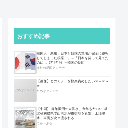
おすすめ記事
韓国人「悲報：日本と韓国の立場が完全に逆転
してしまった模様…」→「日本を笑って見てた
のに…（ﾌﾞﾙﾌﾞﾙ」＝韓国の反応
海外の反応アンテナ
【画像】どのくノ一を快楽責めしたいｗｗｗｗ
ｗ
だめぽアンテナ
だめぽアンテナ
【中国】 毎年恒例の大洪水、今年もヤバい 湖
北省秭帰県で山洪水が市街地を直撃、工場浸
水・車両が次々流される
にゅーぷる