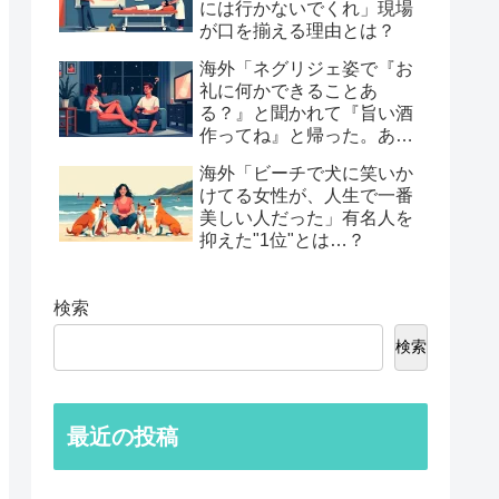
には行かないでくれ」現場
が口を揃える理由とは？
海外「ネグリジェ姿で『お
礼に何かできることあ
る？』と聞かれて『旨い酒
作ってね』と帰った。あれ
から30年考えてる」鈍すぎ
海外「ビーチで犬に笑いか
る男たちの後悔談…
けてる女性が、人生で一番
美しい人だった」有名人を
抑えた"1位"とは…？
検索
検索
最近の投稿