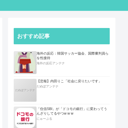
おすすめ記事
海外の反応：韓国サッカー協会、国際審判員ら
を性接待
海外の反応アンテナ
【悲報】内田りこ「社会に戻りたいです」
だめぽアンテナ
だめぽアンテナ
「住信SBI」が「ドコモの銀行」に変わってう
んざりしてるやつw w w
にゅーぷる