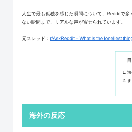
人生で最も孤独を感じた瞬間について、Reddit
ない瞬間まで、リアルな声が寄せられています。
元スレッド：
r/AskReddit – What is the loneliest th
目
海
ま
海外の反応