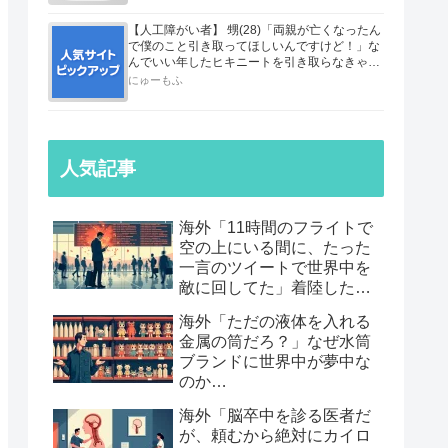
【人工障がい者】 甥(28)「両親が亡くなったん
で僕のこと引き取ってほしいんですけど！」な
んでいい年したヒキニートを引き取らなきゃい
けないんだ...
にゅーもふ
人気記事
海外「11時間のフライトで
空の上にいる間に、たった
一言のツイートで世界中を
敵に回してた」着陸したら
職も消えていた話…
海外「ただの液体を入れる
金属の筒だろ？」なぜ水筒
ブランドに世界中が夢中な
のか…
海外「脳卒中を診る医者だ
が、頼むから絶対にカイロ