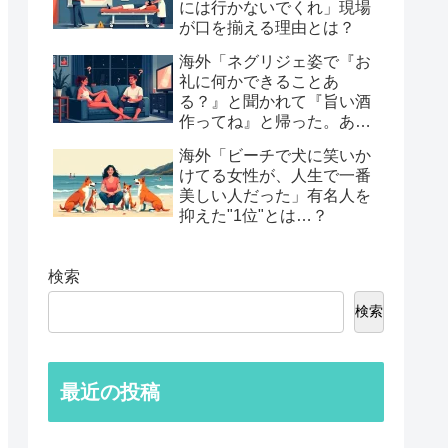
には行かないでくれ」現場
が口を揃える理由とは？
海外「ネグリジェ姿で『お
礼に何かできることあ
る？』と聞かれて『旨い酒
作ってね』と帰った。あれ
から30年考えてる」鈍すぎ
海外「ビーチで犬に笑いか
る男たちの後悔談…
けてる女性が、人生で一番
美しい人だった」有名人を
抑えた"1位"とは…？
検索
検索
最近の投稿