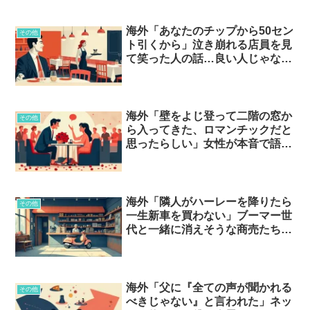
海外「あなたのチップから50セン
その他
ト引くから」泣き崩れる店員を見
て笑った人の話…良い人じゃない
と一発でわかるサイン
海外「壁をよじ登って二階の窓か
その他
ら入ってきた、ロマンチックだと
思ったらしい」女性が本音で語
る”良かれと思って”の正体と
は…？
海外「隣人がハーレーを降りたら
その他
一生新車を買わない」ブーマー世
代と一緒に消えそうな商売たち…
海外「父に『全ての声が聞かれる
その他
べきじゃない』と言われた」ネッ