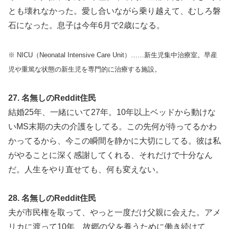
とも壊れなかった。愛し合いながら乗り越えて、むしろ磐
石になった。息子は今年6月で2歳になる。
※ NICU（Neonatal Intensive Care Unit）……新生児集中治療室。早産
児や重篤な状態の新生児を専門的に治療する施設。
27. 名無しのReddit住民
結婚25年、一緒にいて27年。10年以上ベッドから動けな
いMS末期の夫の介護をしてる。この先何が待ってるかわ
かってるから、今この瞬間を静かに大切にしてる。彼は私
がやることに深く感謝してくれる、それだけで十分なん
だ。人生をやり直せても、何も変えない。
28. 名無しのReddit住民
夫が市民権を取って、やっと一度だけ父親に会えた。アメ
リカに渡って10年、故郷の父を養うために働き続けて、