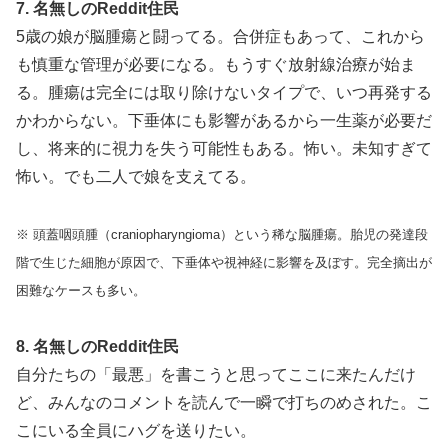
7. 名無しのReddit住民
5歳の娘が脳腫瘍と闘ってる。合併症もあって、これから
も慎重な管理が必要になる。もうすぐ放射線治療が始ま
る。腫瘍は完全には取り除けないタイプで、いつ再発する
かわからない。下垂体にも影響があるから一生薬が必要だ
し、将来的に視力を失う可能性もある。怖い。未知すぎて
怖い。でも二人で娘を支えてる。
※ 頭蓋咽頭腫（craniopharyngioma）という稀な脳腫瘍。胎児の発達段
階で生じた細胞が原因で、下垂体や視神経に影響を及ぼす。完全摘出が
困難なケースも多い。
8. 名無しのReddit住民
自分たちの「最悪」を書こうと思ってここに来たんだけ
ど、みんなのコメントを読んで一瞬で打ちのめされた。こ
こにいる全員にハグを送りたい。