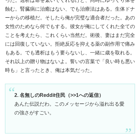
った。透析は命を繋いでくれるけど、同時にゆっくり体を
蝕む。腎臓病に治癒はない、でも治療法はある。生体ドナ
ーからの移植だ。そしたら俺が完璧な適合者だった。あの
女性のためなら何でもする。彼女が俺にしてくれた全ての
ことを考えたら、これくらい当然だ。術後、妻はまだ完全
には回復していない。拒絶反応を抑える薬の副作用で痛み
もある。でも透析はもう要らないし、一緒に歳を取れる。
それ以上の贈り物はないよ。誓いの言葉で「良い時も悪い
時も」と言ったとき、俺は本気だった。
2. 名無しのReddit住民（>>1への返信）
あんた伝説だわ。このメッセージから溢れ出る愛
の強さがすごい。