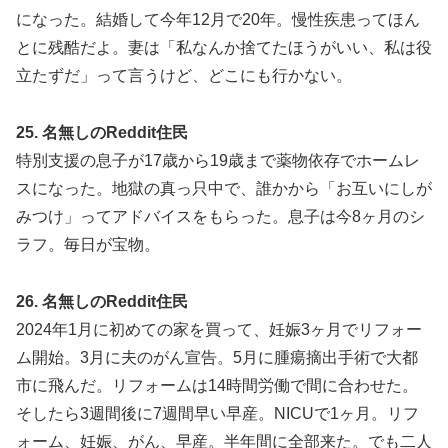
になった。結婚して今年12月で20年。慢性疾患ってほん
とに残酷だよ。妻は「私なんか捨てたほうがいい、私は役
立たずだ」って言うけど、どこにも行かない。
25. 名無しのReddit住民
特別支援の息子が17歳から19歳まで薬物依存でホームレ
スになった。地獄の真っ只中で、誰かから「お互いにしが
みつけ」ってアドバイスをもらった。息子は今8ヶ月のシ
ラフ。毎日が宝物。
26. 名無しのReddit住民
2024年1月に初めての家を買って、妊娠3ヶ月でリフォー
ム開始。3月に夫のがん宣告。5月に腫瘍摘出手術で大都
市に飛んだ。リフォームは14時間労働で間に合わせた。
そしたら3週間後に7週間早い早産。NICUで1ヶ月。リフ
ォーム、妊娠、がん、早産。半年間に全部来た。でも二人