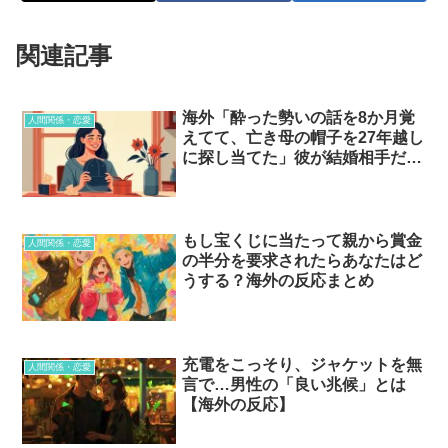
関連記事
海外「酔った勢いの話を8か月覚
人間関係・恋愛
えてて、亡き母の帽子を27年越し
に探し当てた」彼が結婚相手だと
気づいた瞬間…？
もし宝くじに当たって親から賞金
人間関係・恋愛
の半分を要求されたらあなたはど
うする？海外の反応まとめ
充電をこっそり、ジャケットを無
人間関係・恋愛
言で…男性の「良い兆候」とは
【海外の反応】