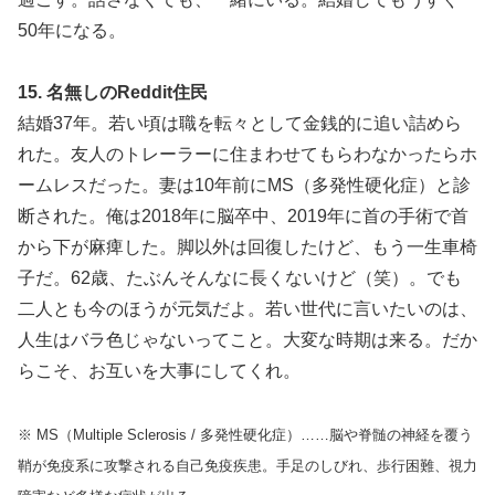
50年になる。
15. 名無しのReddit住民
結婚37年。若い頃は職を転々として金銭的に追い詰めら
れた。友人のトレーラーに住まわせてもらわなかったらホ
ームレスだった。妻は10年前にMS（多発性硬化症）と診
断された。俺は2018年に脳卒中、2019年に首の手術で首
から下が麻痺した。脚以外は回復したけど、もう一生車椅
子だ。62歳、たぶんそんなに長くないけど（笑）。でも
二人とも今のほうが元気だよ。若い世代に言いたいのは、
人生はバラ色じゃないってこと。大変な時期は来る。だか
らこそ、お互いを大事にしてくれ。
※ MS（Multiple Sclerosis / 多発性硬化症）……脳や脊髄の神経を覆う
鞘が免疫系に攻撃される自己免疫疾患。手足のしびれ、歩行困難、視力