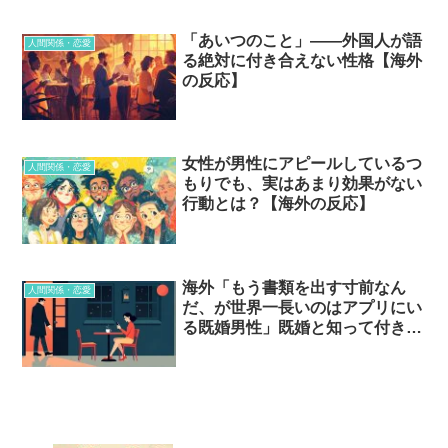
「あいつのこと」——外国人が語
人間関係・恋愛
る絶対に付き合えない性格【海外
の反応】
女性が男性にアピールしているつ
人間関係・恋愛
もりでも、実はあまり効果がない
行動とは？【海外の反応】
海外「もう書類を出す寸前なん
人間関係・恋愛
だ、が世界一長いのはアプリにい
る既婚男性」既婚と知って付き合
う理由…