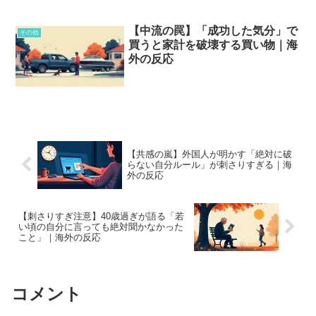
【中流の罠】「成功した気分」で
その他
買うと家計を破壊する買い物｜海
外の反応
【共感の嵐】外国人が明かす「絶対に破
らない自分ルール」が刺さりすぎる｜海
外の反応
【刺さりすぎ注意】40歳過ぎが語る「若
い頃の自分に言っても絶対聞かなかった
こと」｜海外の反応
コメント