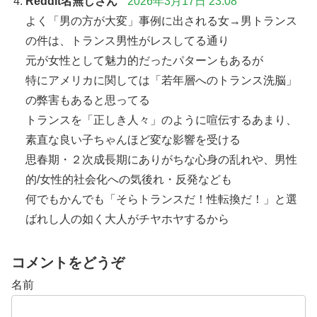
Reddit名無しさん
2026年3月17日 23:08
よく「男の方が大変」事例に出される女→男トランス
の件は、トランス男性がレスしてる通り
元が女性として魅力的だったパターンもあるが
特にアメリカに関しては「若年層へのトランス洗脳」
の弊害もあると思ってる
トランスを「正しき人々」のように喧伝するあまり、
素直な良い子ちゃんほど変な影響を受ける
思春期・２次成長期にありがちな心身の乱れや、男性
的/女性的社会化への気後れ・反発なども
何でもかんでも「そらトランスだ！性転換だ！」と選
ばれし人の如く大人がチヤホヤするから
コメントをどうぞ
名前