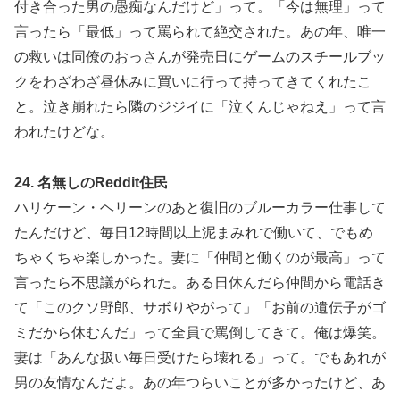
付き合った男の愚痴なんだけど」って。「今は無理」って
言ったら「最低」って罵られて絶交された。あの年、唯一
の救いは同僚のおっさんが発売日にゲームのスチールブッ
クをわざわざ昼休みに買いに行って持ってきてくれたこ
と。泣き崩れたら隣のジジイに「泣くんじゃねえ」って言
われたけどな。
24. 名無しのReddit住民
ハリケーン・ヘリーンのあと復旧のブルーカラー仕事して
たんだけど、毎日12時間以上泥まみれで働いて、でもめ
ちゃくちゃ楽しかった。妻に「仲間と働くのが最高」って
言ったら不思議がられた。ある日休んだら仲間から電話き
て「このクソ野郎、サボりやがって」「お前の遺伝子がゴ
ミだから休むんだ」って全員で罵倒してきて。俺は爆笑。
妻は「あんな扱い毎日受けたら壊れる」って。でもあれが
男の友情なんだよ。あの年つらいことが多かったけど、あ