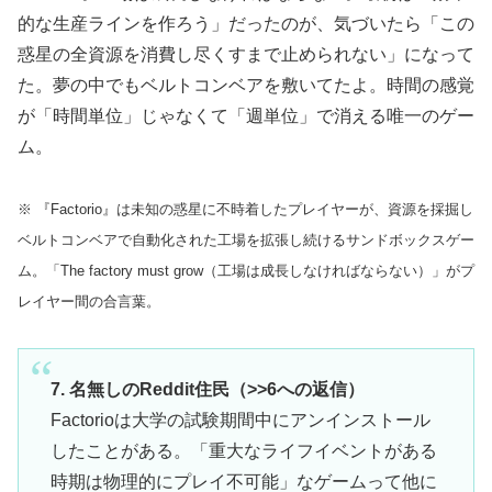
的な生産ラインを作ろう」だったのが、気づいたら「この
惑星の全資源を消費し尽くすまで止められない」になって
た。夢の中でもベルトコンベアを敷いてたよ。時間の感覚
が「時間単位」じゃなくて「週単位」で消える唯一のゲー
ム。
※ 『Factorio』は未知の惑星に不時着したプレイヤーが、資源を採掘し
ベルトコンベアで自動化された工場を拡張し続けるサンドボックスゲー
ム。「The factory must grow（工場は成長しなければならない）」がプ
レイヤー間の合言葉。
7. 名無しのReddit住民（>>6への返信）
Factorioは大学の試験期間中にアンインストール
したことがある。「重大なライフイベントがある
時期は物理的にプレイ不可能」なゲームって他に