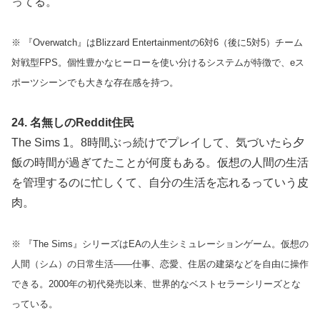
ってる。
※ 『Overwatch』はBlizzard Entertainmentの6対6（後に5対5）チーム
対戦型FPS。個性豊かなヒーローを使い分けるシステムが特徴で、eス
ポーツシーンでも大きな存在感を持つ。
24. 名無しのReddit住民
The Sims 1。8時間ぶっ続けでプレイして、気づいたら夕
飯の時間が過ぎてたことが何度もある。仮想の人間の生活
を管理するのに忙しくて、自分の生活を忘れるっていう皮
肉。
※ 『The Sims』シリーズはEAの人生シミュレーションゲーム。仮想の
人間（シム）の日常生活——仕事、恋愛、住居の建築などを自由に操作
できる。2000年の初代発売以来、世界的なベストセラーシリーズとな
っている。