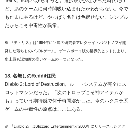
Tetris。80年代からずっと。選択肢が少なかった時代だけ
ど、あのゲームに何時間吸い込まれたかわからない。今で
もたまにやるけど、やっぱり名作は色褪せない。シンプル
だからこそ中毒性が異常。
※ 『テトリス』は1984年にソ連の研究者アレクセイ・パジトノフが開
発した落ちものパズルゲーム。ゲームボーイ版の世界的ヒットにより、
史上最も認知度の高いゲームの一つとなった。
18. 名無しのReddit住民
Diablo 2: Lord of Destruction。ルートシステムが完全にス
ロットマシンだった。「次のドロップこそ神アイテムか
も」っていう期待感で何千時間溶かした。今のハクスラ系
ゲームの中毒性の原点はここにある。
※ 『Diablo 2』はBlizzard Entertainmentが2000年にリリースしたアク