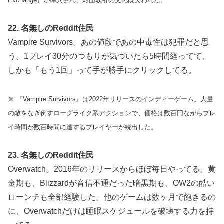
Exchange）が導入され、対面取引の文化は失われた。
22. 名無しのReddit住民
Vampire Survivors。あの値段であの中毒性は犯罪だと思
う。1プレイ30分のつもりが気づいたら5時間経ってて、
しかも「もう1回」って手が勝手にクリックしてる。
※ 『Vampire Survivors』は2022年リリースのインディーゲーム。大量
の敵をなぎ倒すローグライク系アクションで、価格は数百円ながらプレ
イ時間が数百時間に達するプレイヤーが続出した。
23. 名無しのReddit住民
Overwatch。2016年のリリースからほぼ毎日やってる。黄
金期も、Blizzardが音信不通だった暗黒期も、OW2の酷い
ローンチも全部経験した。他のゲームは数ヶ月で飽きるの
に、Overwatchだけは睡眠スケジュールを破壊する力を持