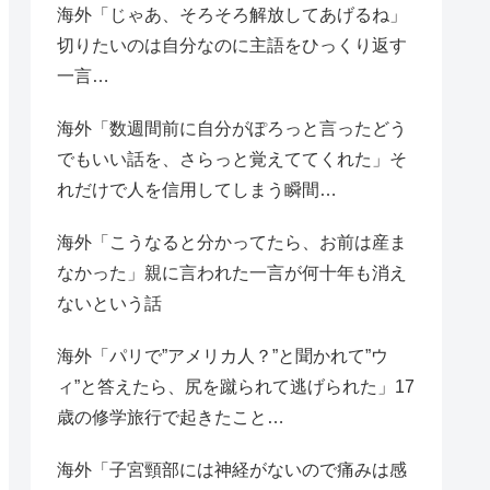
海外「じゃあ、そろそろ解放してあげるね」
切りたいのは自分なのに主語をひっくり返す
一言…
海外「数週間前に自分がぽろっと言ったどう
でもいい話を、さらっと覚えててくれた」そ
れだけで人を信用してしまう瞬間…
海外「こうなると分かってたら、お前は産ま
なかった」親に言われた一言が何十年も消え
ないという話
海外「パリで”アメリカ人？”と聞かれて”ウ
ィ”と答えたら、尻を蹴られて逃げられた」17
歳の修学旅行で起きたこと…
海外「子宮頸部には神経がないので痛みは感