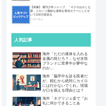
【画像】 週刊少年ジャンプ、「ロクのおかしな
家」とかいう微妙な漫画を巻頭カラーにしたせ
いで100万部切る
にゅーもふ
人気記事
海外「ただの液体を入れる
金属の筒だろ？」なぜ水筒
ブランドに世界中が夢中な
のか…
海外「脳卒中を診る医者だ
が、頼むから絶対にカイロ
には行かないでくれ」現場
が口を揃える理由とは？
海外「ネグリジェ姿で『お
礼に何かできることあ