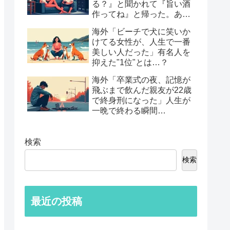
る？』と聞かれて『旨い酒
作ってね』と帰った。あれ
から30年考えてる」鈍すぎ
海外「ビーチで犬に笑いか
る男たちの後悔談…
けてる女性が、人生で一番
美しい人だった」有名人を
抑えた"1位"とは…？
海外「卒業式の夜、記憶が
飛ぶまで飲んだ親友が22歳
で終身刑になった」人生が
一晩で終わる瞬間…
検索
検索
最近の投稿