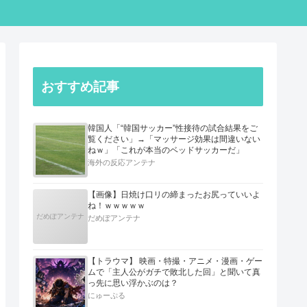
おすすめ記事
韓国人「“韓国サッカー”性接待の試合結果をご
覧ください」→「マッサージ効果は間違いない
ねｗ」「これが本当のベッドサッカーだ」
海外の反応アンテナ
【画像】日焼け口リの締まったお尻っていいよ
ね！ｗｗｗｗｗ
だめぽアンテナ
だめぽアンテナ
【トラウマ】 映画・特撮・アニメ・漫画・ゲー
ムで「主人公がガチで敗北した回」と聞いて真
っ先に思い浮かぶのは？
にゅーぷる