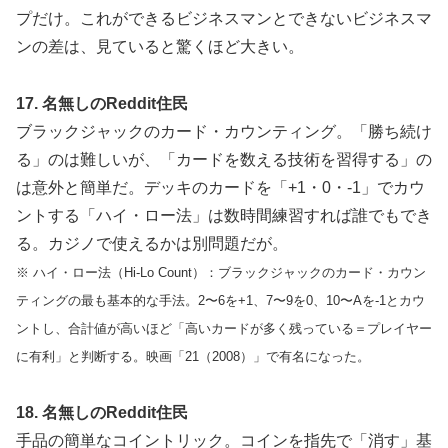
プだけ。これができるビジネスマンとできないビジネスマ
ンの差は、見ていると驚くほど大きい。
17. 名無しのReddit住民
ブラックジャックのカード・カウンティング。「勝ち続け
る」のは難しいが、「カードを数える技術を習得する」の
は意外と簡単だ。デッキのカードを「+1・0・-1」でカウ
ントする「ハイ・ロー法」は数時間練習すれば誰でもでき
る。カジノで使えるかは別問題だが。
※ ハイ・ロー法（Hi-Lo Count）：ブラックジャックのカード・カウン
ティングの最も基本的な手法。2〜6を+1、7〜9を0、10〜Aを-1とカウ
ントし、合計値が高いほど「高いカードが多く残っている＝プレイヤー
に有利」と判断する。映画「21（2008）」で有名になった。
18. 名無しのReddit住民
手品の簡単なコイントリック。コインを指先で「消す」基