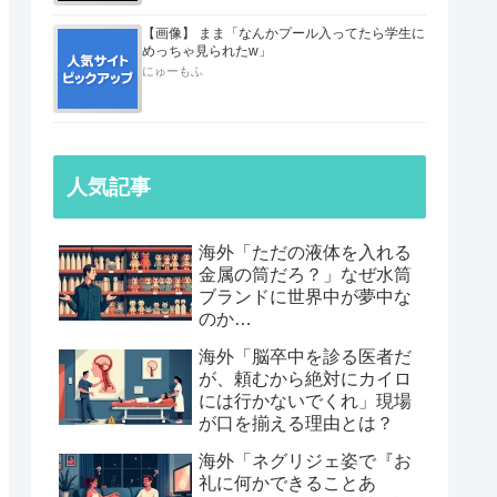
【画像】 まま「なんかプール入ってたら学生に
めっちゃ見られたw」
にゅーもふ
人気記事
海外「ただの液体を入れる
金属の筒だろ？」なぜ水筒
ブランドに世界中が夢中な
のか…
海外「脳卒中を診る医者だ
が、頼むから絶対にカイロ
には行かないでくれ」現場
が口を揃える理由とは？
海外「ネグリジェ姿で『お
礼に何かできることあ