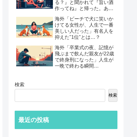
る？』と聞かれて『旨い酒
作ってね』と帰った。あれ
から30年考えてる」鈍すぎ
海外「ビーチで犬に笑いか
る男たちの後悔談…
けてる女性が、人生で一番
美しい人だった」有名人を
抑えた"1位"とは…？
海外「卒業式の夜、記憶が
飛ぶまで飲んだ親友が22歳
で終身刑になった」人生が
一晩で終わる瞬間…
検索
検索
最近の投稿