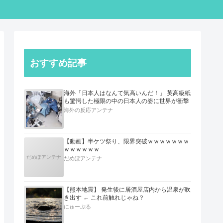
おすすめ記事
海外「日本人はなんて気高いんだ！」 英高級紙
も驚愕した極限の中の日本人の姿に世界が衝撃
海外の反応アンテナ
【動画】半ケツ祭り、限界突破ｗｗｗｗｗｗｗ
ｗｗｗｗｗｗ
だめぽアンテナ
だめぽアンテナ
【熊本地震】 発生後に居酒屋店内から温泉が吹
き出す ← これ前触れじゃね？
にゅーぷる