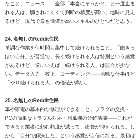
たこと、ニュース——全部「本当にそうか？」と一度止ま
れる人は、騙されにくくて判断の精度が高い。地味に見え
るけど、現代で最も価値が高いスキルのひとつだと思う。
24. 名無しのReddit住民
単調な作業を何時間も集中して続けられること。「飽きっ
ぽい自分」が普通で、長く続けられる人は特別という感覚
があるけど、逆にいえば「続けられる人」は競合が少な
い。データ入力、校正、コーディング——地味な仕事ほど
「やり続けられる人」の価値が高い。
25. 名無しのReddit住民
車や家電の基本的な修理ができること。プラグの交換・
PCの簡単なトラブル対応・扇風機の分解清掃——これが
できると業者に頼む頻度が減って、出費が抑えられる。し
かも「自分で解決した」という感覚が自信になる。最初は