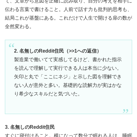
て、文章から意図を正確に読み取り、自分の考えを相手に
伝わる言葉で書けること。人前で話す力も批判的思考も、
結局これが基盤にある。これだけで人生で開ける扉の数が
全然変わる。
2. 名無しのReddit住民（>>1への返信）
製造業で働いてて実感してるけど、書かれた指示
を読んで理解して実行できる人は本当に少ない。
矢印と丸で「ここにネジ」と示した図を理解でき
ない人が意外と多い。基礎的な読解力が実はかな
り希少なスキルだと気づいた。
3. 名無しのReddit住民
すぐに寝付けること。横になって数分で眠れる人は、睡眠