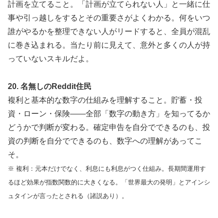
計画を立てること。「計画が立てられない人」と一緒に仕
事や引っ越しをするとその重要さがよくわかる。何をいつ
誰がやるかを整理できない人がリードすると、全員が混乱
に巻き込まれる。当たり前に見えて、意外と多くの人が持
っていないスキルだよ。
20. 名無しのReddit住民
複利と基本的な数字の仕組みを理解すること。貯蓄・投
資・ローン・保険——全部「数字の動き方」を知ってるか
どうかで判断が変わる。確定申告を自分でできるのも、投
資の判断を自分でできるのも、数字への理解があってこ
そ。
※ 複利：元本だけでなく、利息にも利息がつく仕組み。長期間運用す
るほど効果が指数関数的に大きくなる。「世界最大の発明」とアインシ
ュタインが言ったとされる（諸説あり）。