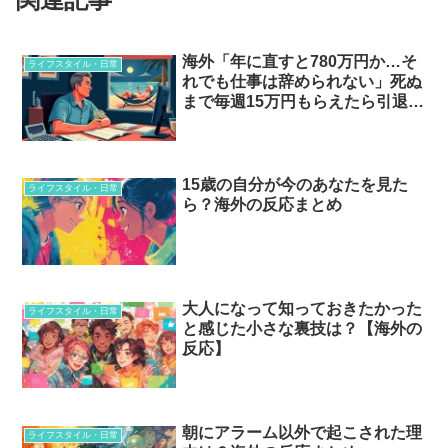
海外「年に直すと780万円か…そ
ライフスタイル・日常
れでも仕事は辞められない」死ぬ
まで毎週15万円もらえたら引退す
る？で大論争に…
15歳の自分が今のあなたを見た
ライフスタイル・日常
ら？海外の反応まとめ
大人になって知っておきたかった
ライフスタイル・日常
と感じた小さな裏技は？【海外の
反応】
朝にアラーム以外で起こされた理
ライフスタイル・日常