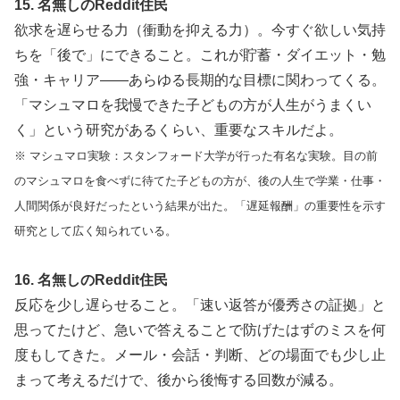
15. 名無しのReddit住民
欲求を遅らせる力（衝動を抑える力）。今すぐ欲しい気持
ちを「後で」にできること。これが貯蓄・ダイエット・勉
強・キャリア——あらゆる長期的な目標に関わってくる。
「マシュマロを我慢できた子どもの方が人生がうまくい
く」という研究があるくらい、重要なスキルだよ。
※ マシュマロ実験：スタンフォード大学が行った有名な実験。目の前
のマシュマロを食べずに待てた子どもの方が、後の人生で学業・仕事・
人間関係が良好だったという結果が出た。「遅延報酬」の重要性を示す
研究として広く知られている。
16. 名無しのReddit住民
反応を少し遅らせること。「速い返答が優秀さの証拠」と
思ってたけど、急いで答えることで防げたはずのミスを何
度もしてきた。メール・会話・判断、どの場面でも少し止
まって考えるだけで、後から後悔する回数が減る。