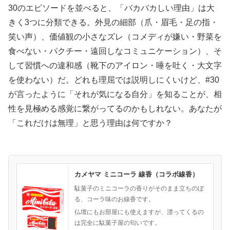
30のエピソードを並べると、「バカバカしい理由」は大
きく3つに分類できる。外見の細部（爪・眉毛・足の指・
笑い声）、価値観の小さなズレ（コメディが嫌い・野菜を
食べない・パクチー・遠回しなコミュニケーション）、そ
して習慣への違和感（靴下のアイロン・唾を吐く・大文字
を使わない）だ。どれも理屈では説明しにくいけど、#30
が言ったように「それが気になる自分」を知ることが、相
性を見極める感覚に繋がってるのかもしれない。あなたが
「これだけは無理」と思う理由は何ですか？
カメヤマ ミニコーラ 線香（コラボ線香）
駄菓子のミニコーラの香りがそのまま立ちのぼ
る、コーラ味のお線香です。
仏壇にもお部屋にも使えますが、漂ってくるの
は完全に駄菓子屋の匂いです。