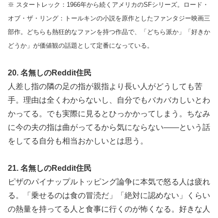
※ スタートレック：1966年から続くアメリカのSFシリーズ。ロード・
オブ・ザ・リング：トールキンの小説を原作としたファンタジー映画三
部作。どちらも熱狂的なファンを持つ作品で、「どちら派か」「好きか
どうか」が価値観の話題として定番になっている。
20. 名無しのReddit住民
人差し指の隣の足の指が親指より長い人がどうしても苦
手。理由は全くわからないし、自分でもバカバカしいとわ
かってる。でも実際に見るとひっかかってしまう。ちなみ
に今の夫の指は曲がってるから気にならない——という話
をしてる自分も相当おかしいとは思う。
21. 名無しのReddit住民
ピザのパイナップルトッピング論争に本気で怒る人は疲れ
る。「乗せるのは食の冒涜だ」「絶対に認めない」くらい
の熱量を持ってる人と食事に行くのが怖くなる。好きな人