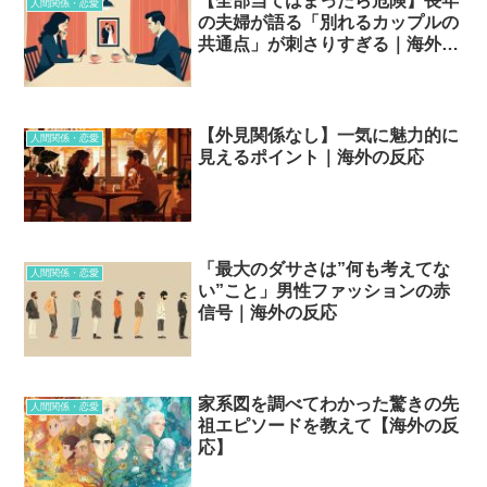
【全部当てはまったら危険】長年
人間関係・恋愛
の夫婦が語る「別れるカップルの
共通点」が刺さりすぎる｜海外の
反応
【外見関係なし】一気に魅力的に
人間関係・恋愛
見えるポイント｜海外の反応
「最大のダサさは”何も考えてな
人間関係・恋愛
い”こと」男性ファッションの赤
信号｜海外の反応
家系図を調べてわかった驚きの先
人間関係・恋愛
祖エピソードを教えて【海外の反
応】