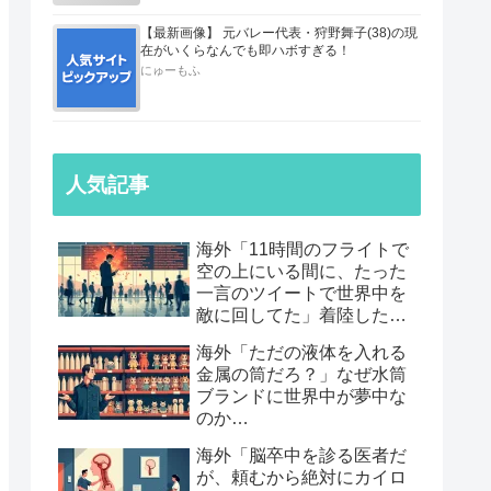
【最新画像】 元バレー代表・狩野舞子(38)の現
在がいくらなんでも即ハボすぎる！
にゅーもふ
人気記事
海外「11時間のフライトで
空の上にいる間に、たった
一言のツイートで世界中を
敵に回してた」着陸したら
職も消えていた話…
海外「ただの液体を入れる
金属の筒だろ？」なぜ水筒
ブランドに世界中が夢中な
のか…
海外「脳卒中を診る医者だ
が、頼むから絶対にカイロ