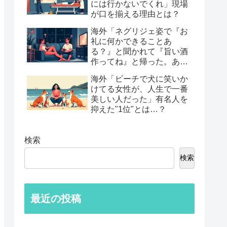
には行かないでくれ」現場
が口を揃える理由とは？
海外「ネグリジェ姿で『お
礼に何かできることあ
る？』と聞かれて『旨い酒
作ってね』と帰った。あれ
から30年考えてる」鈍すぎ
海外「ビーチで犬に笑いか
る男たちの後悔談…
けてる女性が、人生で一番
美しい人だった」有名人を
抑えた"1位"とは…？
検索
検索
最近の投稿