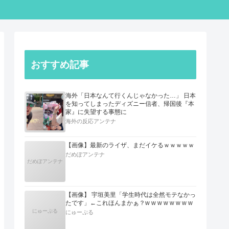
おすすめ記事
海外「日本なんて行くんじゃなかった…」 日本
を知ってしまったディズニー信者、帰国後『本
家』に失望する事態に
海外の反応アンテナ
【画像】最新のライザ、まだイケるｗｗｗｗｗ
だめぽアンテナ
だめぽアンテナ
【画像】 宇垣美里「学生時代は全然モテなかっ
たです」←これほんまかぁ？w w w w w w w w
にゅーぷる
にゅーぷる