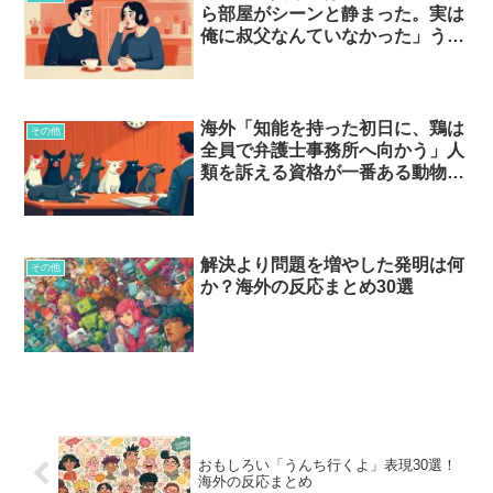
ら部屋がシーンと静まった。実は
俺に叔父なんていなかった」うっ
かり漏れた家族の秘密…
海外「知能を持った初日に、鶏は
その他
全員で弁護士事務所へ向かう」人
類を訴える資格が一番ある動物と
は…？
解決より問題を増やした発明は何
その他
か？海外の反応まとめ30選
おもしろい「うんち行くよ」表現30選！
海外の反応まとめ