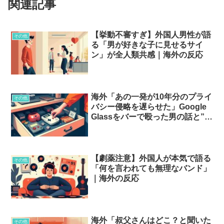
関連記事
【挙動不審すぎ】外国人男性が語
その他
る「男が好きな子に見せるサイ
ン」が全人類共感｜海外の反応
海外「あの一発が10年分のプライ
その他
バシー侵略を遅らせた」Google
Glassをバーで殴った男の話と”未
来っぽく見えただけ”のガジェッ
トたち
【劇薬注意】外国人が本気で語る
その他
「何を言われても無理なバンド」
｜海外の反応
海外「叔父さんはどこ？と聞いた
その他