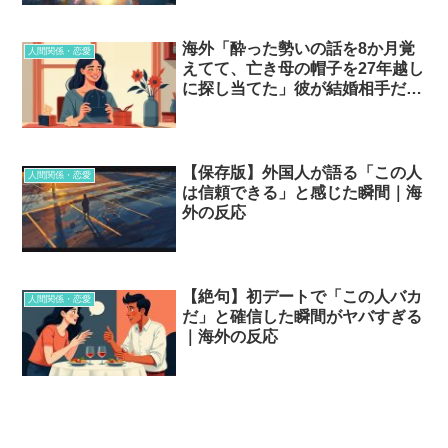
海外「酔った勢いの話を8か月覚
人間関係・恋愛
えてて、亡き母の帽子を27年越し
に探し当てた」彼が結婚相手だと
気づいた瞬間…？
【保存版】外国人が語る「この人
人間関係・恋愛
は信頼できる」と感じた瞬間｜海
外の反応
【絶句】初デートで「この人バカ
人間関係・恋愛
だ」と確信した瞬間がヤバすぎる
｜海外の反応