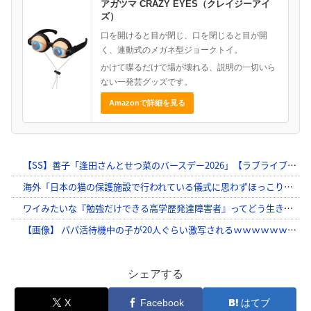
アガツマ CRAZY EYES（クレイジーアイ
ズ）
口を開けると目が閉じ、口を閉じると目が開
く、連動式のメガネ型ジョークトイ。
かけて喋るだけで場が壊れる、説明の一切いら
ない一発芸グッズです。
Amazonで詳細を見る
シェアする
X
Facebook
はてブ