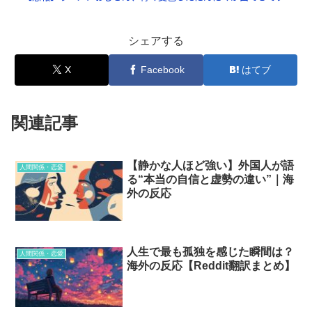
シェアする
X
Facebook
はてブ
関連記事
【静かな人ほど強い】外国人が語
人間関係・恋愛
る“本当の自信と虚勢の違い”｜海
外の反応
人生で最も孤独を感じた瞬間は？
人間関係・恋愛
海外の反応【Reddit翻訳まとめ】