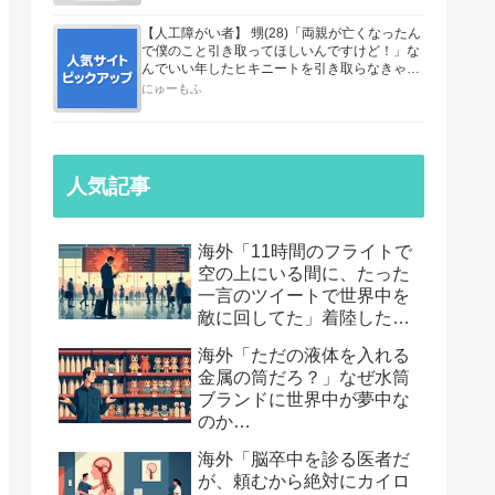
【人工障がい者】 甥(28)「両親が亡くなったん
で僕のこと引き取ってほしいんですけど！」な
んでいい年したヒキニートを引き取らなきゃい
けないんだ...
にゅーもふ
人気記事
海外「11時間のフライトで
空の上にいる間に、たった
一言のツイートで世界中を
敵に回してた」着陸したら
職も消えていた話…
海外「ただの液体を入れる
金属の筒だろ？」なぜ水筒
ブランドに世界中が夢中な
のか…
海外「脳卒中を診る医者だ
が、頼むから絶対にカイロ