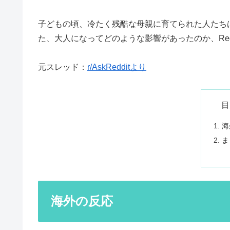
子どもの頃、冷たく残酷な母親に育てられた人たち
た、大人になってどのような影響があったのか、Red
元スレッド：
r/AskRedditより
目
海
ま
海外の反応