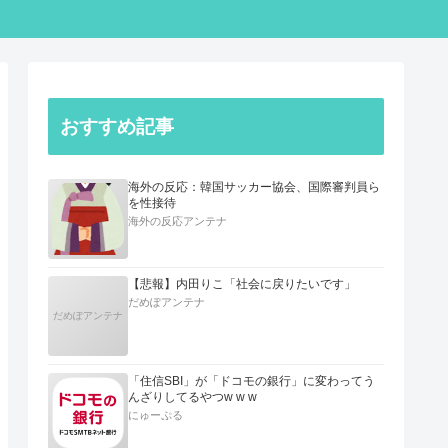
おすすめ記事
海外の反応：韓国サッカー協会、国際審判員ら
を性接待
海外の反応アンテナ
【悲報】内田りこ「社会に戻りたいです」
だめぽアンテナ
だめぽアンテナ
「住信SBI」が「ドコモの銀行」に変わってう
んざりしてるやつw w w
にゅーぷる