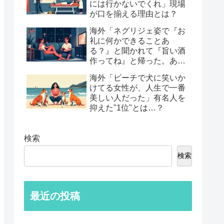
には行かないでくれ」現場
が口を揃える理由とは？
海外「ネグリジェ姿で『お
礼に何かできることあ
る？』と聞かれて『旨い酒
作ってね』と帰った。あれ
から30年考えてる」鈍すぎ
海外「ビーチで犬に笑いか
る男たちの後悔談…
けてる女性が、人生で一番
美しい人だった」有名人を
抑えた"1位"とは…？
検索
検索
最近の投稿