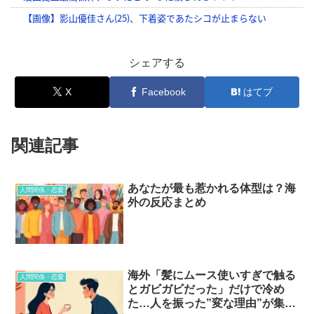
シェアする
X
Facebook
はてブ
関連記事
あなたが最も惹かれる体型は？海
人間関係・恋愛
外の反応まとめ
海外「髪にムース使いすぎで触る
人間関係・恋愛
とガビガビだった」だけで冷め
た…人を振った”変な理由”が集ま