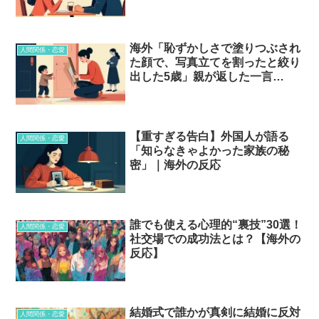
る
海外「恥ずかしさで塗りつぶされ
人間関係・恋愛
た顔で、写真立てを割ったと絞り
出した5歳」親が返した一言…
【重すぎる告白】外国人が語る
人間関係・恋愛
「知らなきゃよかった家族の秘
密」｜海外の反応
誰でも使える心理的“裏技”30選！
人間関係・恋愛
社交場での成功法とは？【海外の
反応】
結婚式で誰かが真剣に結婚に反対
人間関係・恋愛