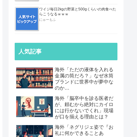
ワイジ毎日2kgの野菜と500gくらいの肉食べた
らこうなるｗｗｗ
にゅーもふ
人気記事
海外「ただの液体を入れる
金属の筒だろ？」なぜ水筒
ブランドに世界中が夢中な
のか…
海外「脳卒中を診る医者だ
が、頼むから絶対にカイロ
には行かないでくれ」現場
が口を揃える理由とは？
海外「ネグリジェ姿で『お
礼に何かできることあ