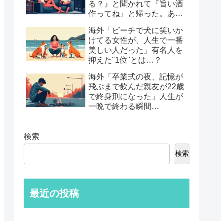
る？』と聞かれて『旨い酒
作ってね』と帰った。あれ
から30年考えてる」鈍すぎ
海外「ビーチで犬に笑いか
る男たちの後悔談…
けてる女性が、人生で一番
美しい人だった」有名人を
抑えた"1位"とは…？
海外「卒業式の夜、記憶が
飛ぶまで飲んだ親友が22歳
で終身刑になった」人生が
一晩で終わる瞬間…
検索
検索
最近の投稿