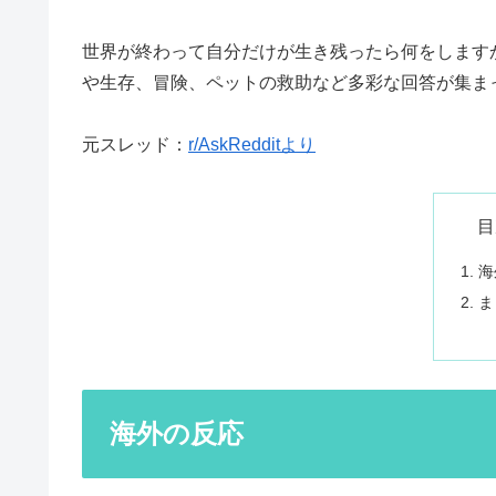
世界が終わって自分だけが生き残ったら何をします
や生存、冒険、ペットの救助など多彩な回答が集ま
元スレッド：
r/AskRedditより
目
海
ま
海外の反応