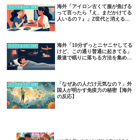
海外「アイロン古くて服が焦げる
ライフスタイル・日常
って言ったら『え、まだかけてる
人いるの？』」Z世代と消える習
慣とは…？
海外「10分ずっとニヤニヤしてる
ライフスタイル・日常
けど、この通り普通に起きてる」
最速で眠りに落ちる方法を集めた
結果…
「なぜあの人だけ元気なの？」外
ライフスタイル・日常
国人が明かす免疫力の秘密【海外
の反応】