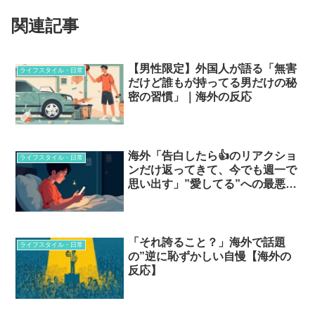
関連記事
【男性限定】外国人が語る「無害
ライフスタイル・日常
だけど誰もが持ってる男だけの秘
密の習慣」｜海外の反応
海外「告白したら👍のリアクショ
ライフスタイル・日常
ンだけ返ってきて、今でも週一で
思い出す」”愛してる”への最悪の
返事とは…？
「それ誇ること？」海外で話題
ライフスタイル・日常
の”逆に恥ずかしい自慢【海外の
反応】