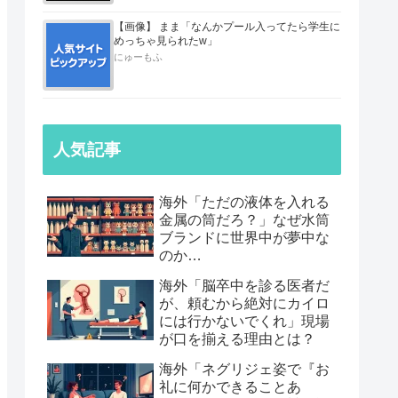
【画像】 まま「なんかプール入ってたら学生に
めっちゃ見られたw」
にゅーもふ
人気記事
海外「ただの液体を入れる
金属の筒だろ？」なぜ水筒
ブランドに世界中が夢中な
のか…
海外「脳卒中を診る医者だ
が、頼むから絶対にカイロ
には行かないでくれ」現場
が口を揃える理由とは？
海外「ネグリジェ姿で『お
礼に何かできることあ