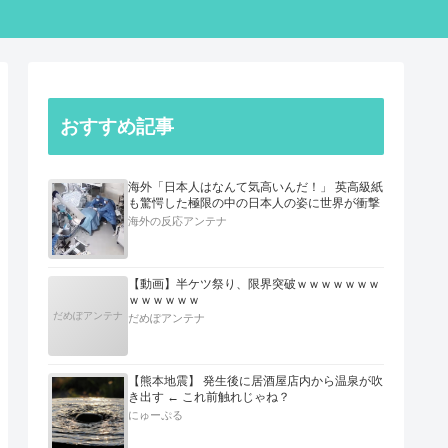
おすすめ記事
海外「日本人はなんて気高いんだ！」 英高級紙
も驚愕した極限の中の日本人の姿に世界が衝撃
海外の反応アンテナ
【動画】半ケツ祭り、限界突破ｗｗｗｗｗｗｗ
ｗｗｗｗｗｗ
だめぽアンテナ
だめぽアンテナ
【熊本地震】 発生後に居酒屋店内から温泉が吹
き出す ← これ前触れじゃね？
にゅーぷる