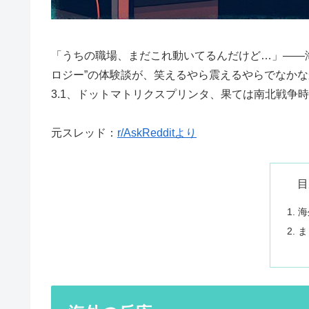
「うちの職場、まだこれ動いてるんだけど…」——
ロジー”の体験談が、笑えるやら震えるやらでなかなか
3.1、ドットマトリクスプリンタ、果ては南北戦争
元スレッド：
r/AskRedditより
目
海
ま