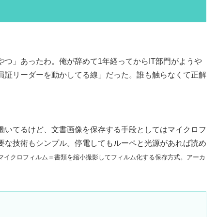
つ」あったわ。俺が辞めて1年経ってからIT部門がようや
員証リーダーを動かしてる線」だった。誰も触らなくて正解
働いてるけど、文書画像を保存する手段としてはマイクロフ
要な技術もシンプル。停電してもルーペと光源があれば読め
 マイクロフィルム＝書類を縮小撮影してフィルム化する保存方式。アーカ