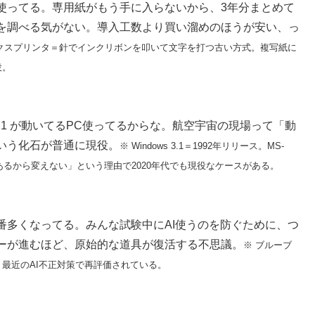
使ってる。専用紙がもう手に入らないから、3年分まとめて
を調べる気がない。導入工数より買い溜めのほうが安い、っ
リクスプリンタ＝針でインクリボンを叩いて文字を打つ古い方式。複写紙に
役。
 3.1 が動いてるPC使ってるからな。航空宇宙の現場って「動
いう化石が普通に現役。
※ Windows 3.1＝1992年リリース。MS-
があるから変えない」という理由で2020年代でも現役なケースがある。
番多くなってる。みんな試験中にAI使うのを防ぐために、つ
ーが進むほど、原始的な道具が復活する不思議。
※ ブルーブ
最近のAI不正対策で再評価されている。