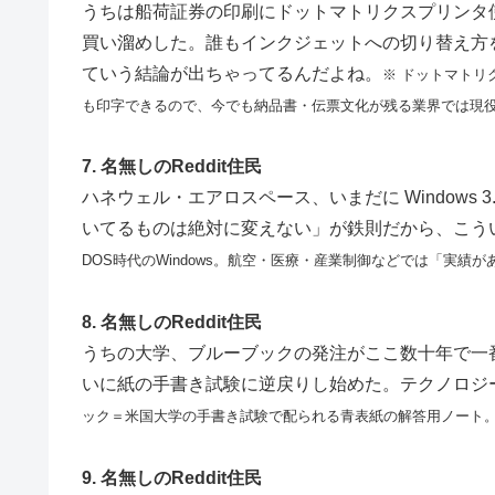
うちは船荷証券の印刷にドットマトリクスプリンタ
買い溜めした。誰もインクジェットへの切り替え方
ていう結論が出ちゃってるんだよね。
※ ドットマト
も印字できるので、今でも納品書・伝票文化が残る業界では現
7. 名無しのReddit住民
ハネウェル・エアロスペース、いまだに Windows
いてるものは絶対に変えない」が鉄則だから、こう
DOS時代のWindows。航空・医療・産業制御などでは「実績
8. 名無しのReddit住民
うちの大学、ブルーブックの発注がここ数十年で一
いに紙の手書き試験に逆戻りし始めた。テクノロジ
ック＝米国大学の手書き試験で配られる青表紙の解答用ノート。
9. 名無しのReddit住民