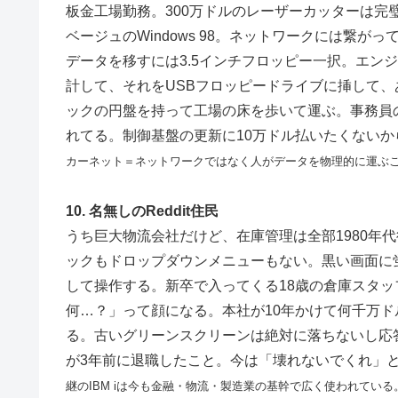
板金工場勤務。300万ドルのレーザーカッターは完
ベージュのWindows 98。ネットワークには繋が
データを移すには3.5インチフロッピー一択。エン
計して、それをUSBフロッピードライブに挿して
ックの円盤を持って工場の床を歩いて運ぶ。事務員の
れてる。制御基盤の更新に10万ドル払いたくないか
カーネット＝ネットワークではなく人がデータを物理的に運ぶ
10. 名無しのReddit住民
うち巨大物流会社だけど、在庫管理は全部1980年代後
ックもドロップダウンメニューもない。黒い画面に蛍
して操作する。新卒で入ってくる18歳の倉庫スタ
何…？」って顔になる。本社が10年かけて何千万
る。古いグリーンスクリーンは絶対に落ちないし応
が3年前に退職したこと。今は「壊れないでくれ」
継のIBM iは今も金融・物流・製造業の基幹で広く使われている