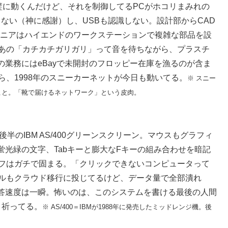
璧に動くんだけど、それを制御してるPCがホコリまみれの
ってない（神に感謝）し、USBも認識しない。設計部からCAD
ジニアはハイエンドのワークステーションで複雑な部品を設
、あの「カチカチガリガリ」って音を待ちながら、プラスチ
業務にはeBayで未開封のフロッピー在庫を漁るのが含ま
ら、1998年のスニーカーネットが今日も動いてる。
※ スニー
こと。「靴で届けるネットワーク」という皮肉。
半のIBM AS/400グリーンスクリーン。マウスもグラフィ
光緑の文字、Tabキーと膨大なFキーの組み合わせを暗記
ッフはガチで固まる。「クリックできないコンピュータって
ドルもクラウド移行に投じてるけど、データ量で全部潰れ
答速度は一瞬。怖いのは、このシステムを書ける最後の人間
と祈ってる。
※ AS/400＝IBMが1988年に発売したミッドレンジ機。後
。