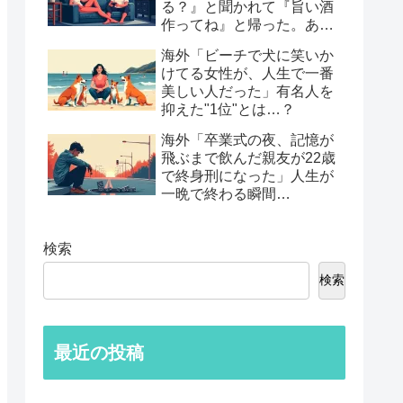
る？』と聞かれて『旨い酒
作ってね』と帰った。あれ
から30年考えてる」鈍すぎ
海外「ビーチで犬に笑いか
る男たちの後悔談…
けてる女性が、人生で一番
美しい人だった」有名人を
抑えた"1位"とは…？
海外「卒業式の夜、記憶が
飛ぶまで飲んだ親友が22歳
で終身刑になった」人生が
一晩で終わる瞬間…
検索
検索
最近の投稿