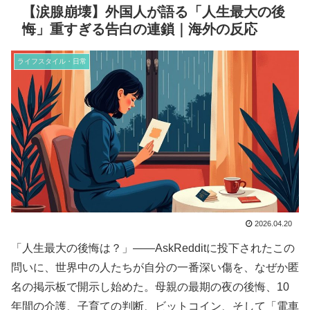
【涙腺崩壊】外国人が語る「人生最大の後
悔」重すぎる告白の連鎖｜海外の反応
ライフスタイル・日常
2026.04.20
「人生最大の後悔は？」——AskRedditに投下されたこの
問いに、世界中の人たちが自分の一番深い傷を、なぜか匿
名の掲示板で開示し始めた。母親の最期の夜の後悔、10
年間の介護、子育ての判断、ビットコイン、そして「電車