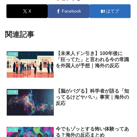
X
Facebook
はてブ
関連記事
【未来人ドン引き】100年後に
その他
「狂ってた」と言われる今の常識
を外国人が予想｜海外の反応
【脳がバグる】科学者が語る「知
その他
ってるけどヤバい」事実｜海外の
反応
今でもゾッとする怖い体験ってあ
その他
る？海外の反応まとめ