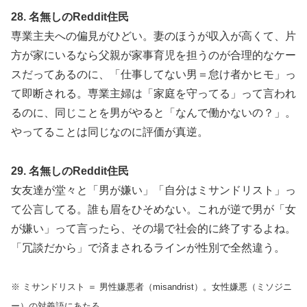
28. 名無しのReddit住民
専業主夫への偏見がひどい。妻のほうが収入が高くて、片
方が家にいるなら父親が家事育児を担うのが合理的なケー
スだってあるのに、「仕事してない男＝怠け者かヒモ」っ
て即断される。専業主婦は「家庭を守ってる」って言われ
るのに、同じことを男がやると「なんで働かないの？」。
やってることは同じなのに評価が真逆。
29. 名無しのReddit住民
女友達が堂々と「男が嫌い」「自分はミサンドリスト」っ
て公言してる。誰も眉をひそめない。これが逆で男が「女
が嫌い」って言ったら、その場で社会的に終了するよね。
「冗談だから」で済まされるラインが性別で全然違う。
※ ミサンドリスト ＝ 男性嫌悪者（misandrist）。女性嫌悪（ミソジニ
ー）の対義語にあたる。