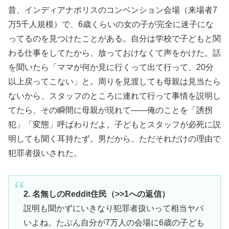
昔、インディアナポリスのコンベンション会場（来場者7
万5千人規模）で、6歳くらいの女の子が完全に迷子にな
ってるのを見つけたことがある。自分は学校で子どもと関
わる仕事をしてたから、放っておけなくて声をかけた。話
を聞いたら「ママが何か見に行くって出て行って、20分
以上戻ってこない」と。周りを見渡しても母親は見当たら
ないから、スタッフのところに連れて行って事情を説明し
てたら、その瞬間に母親が現れて――俺のことを「誘拐
犯」「変態」呼ばわりだよ。子どもとスタッフが必死に説
明しても聞く耳持たず。男だから、ただそれだけの理由で
犯罪者扱いされた。
2. 名無しのReddit住民（>>1への返信）
説明も聞かずにいきなり犯罪者扱いって相当ヤバ
いよね。たぶん自分が7万人の会場に6歳の子ども