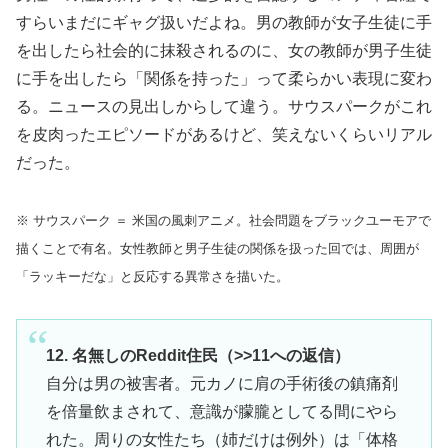
すらいまだにギャグ扱いだよね。男の教師が女子生徒に手
を出したら社会的に抹殺されるのに、女の教師が男子生徒
に手を出したら「関係を持った」って柔らかい表現に変わ
る。ニュースの見出しからして違う。サウスパークがこれ
を皮肉ったエピソードがあるけど、笑えないくらいリアル
だった。
※ サウスパーク ＝ 米国の風刺アニメ。社会問題をブラックユーモアで
描くことで有名。女性教師と男子生徒の関係を扱った回では、周囲が
「ラッキーだな」と反応する異常さを描いた。
12. 名無しのReddit住民（>>11への返信）
自分は男の被害者。元カノに肩の手術後の鎮痛剤
を倍量飲まされて、意識が朦朧としてる間にやら
れた。周りの女性たち（姉だけは例外）は「体格