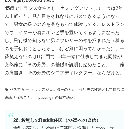
25. 名無しのReddit住民
45歳でトランス女性としてカミングアウトして、今は2年
以上経った。見た目もそれなりにパスできるようになっ
て、男女の扱いの差を身をもって体験してる。レストラン
でウェイターが肩にポンと手を置いてくるようになった
し、飛行機で知らない男にブレザーの袖を掴まれた（着る
のを手伝おうとしたらしいけど別に困ってなかった）。一
番笑えないのはIT部門で、8年一緒に仕事してきた同僚が
突然俺に「その分野」の基礎を説明し始めたこと。……俺
の肩書き「その分野のシニアディレクター」なんだけど。
※ パスする ＝ トランスジェンダーの人が、移行先の性別として自然に
認識されること。「passing」の日本語訳。
26. 名無しのReddit住民（>>25への返信）
性別が変わった途端にIT部門が説明しだすの、マ