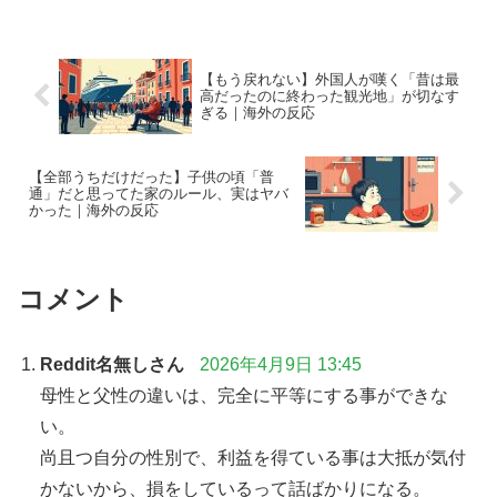
【もう戻れない】外国人が嘆く「昔は最
高だったのに終わった観光地」が切なす
ぎる｜海外の反応
【全部うちだけだった】子供の頃「普
通」だと思ってた家のルール、実はヤバ
かった｜海外の反応
コメント
Reddit名無しさん
2026年4月9日 13:45
母性と父性の違いは、完全に平等にする事ができな
い。
尚且つ自分の性別で、利益を得ている事は大抵が気付
かないから、損をしているって話ばかりになる。