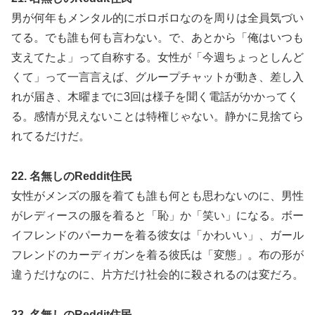
男が何年もメンタル的にボロボロなのを周りは全員気づい
てる。でも誰も何も言わない。で、あとから「俺はいつも
支えてたよ」って自称する。女性が「今週ちょっとしんど
くて」って一言言えば、グループチャットが動き、差し入
れが届き、木曜までに3回は様子を聞く電話がかかってく
る。感情が見えないことは特権じゃない。静かに見捨てら
れてるだけだ。
22. 名無しのReddit住民
女性がメンズの服を着ても誰も何とも思わないのに、男性
がレディースの服を着ると「恥」か「笑い」になる。ボー
イフレンドのパーカーを着る彼女は「かわいい」、ガール
フレンドのカーディガンを着る彼氏は「変態」。布の形が
違うだけなのに、片方だけ社会的に殺されるのは変だろ。
23. 名無しのReddit住民