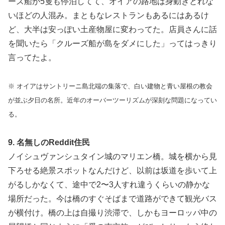
ーズ船が5隻も停泊してて、オイアの路地は身動きとれな
いほどの人混み。まともなレストランもあるにはあるけ
ど、大半は安っぽい土産物屋に変わってた。店員さんに話
を聞いたら「クルーズ船が島をダメにした」ってはっきり
言ってたよ。
※ オイアはサントリーニ島北端の集落で、白い建物と青い屋根の教会
が並ぶ夕日の名所。近年のオーバーツーリズムが深刻な問題になってい
る。
9. 名無しのReddit住民
ノイシュヴァンシュタイン城のマリエン橋。城を横から見
下ろせる絶景スポットなんだけど、以前は坂道を歩いて上
がるしかなくて、途中で2〜3人すれ違うくらいの静かな
場所だった。今は橋のすぐそばまで道路ができて観光バス
が横付け。橋の上は自撮り渋滞で、しかもヨーロッパ中の