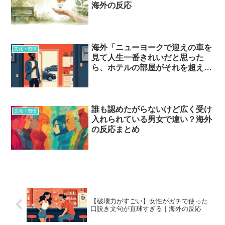
海外の反応
海外「ニューヨークで迎えの車を
文化・習慣
見て人生一番きれいだと思った
ら、ホテルの部屋がそれを超え
た」当たり前が贅沢だった話…？
誰も認めたがらないけど広く受け
文化・習慣
入れられている男女で違い？海外
の反応まとめ
【破壊力がすごい】女性がガチで使った
口説き文句が直球すぎる｜海外の反応