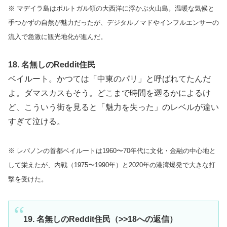
※ マデイラ島はポルトガル領の大西洋に浮かぶ火山島。温暖な気候と
手つかずの自然が魅力だったが、デジタルノマドやインフルエンサーの
流入で急激に観光地化が進んだ。
18. 名無しのReddit住民
ベイルート。かつては「中東のパリ」と呼ばれてたんだ
よ。ダマスカスもそう。どこまで時間を遡るかによるけ
ど、こういう街を見ると「魅力を失った」のレベルが違い
すぎて泣ける。
※ レバノンの首都ベイルートは1960〜70年代に文化・金融の中心地と
して栄えたが、内戦（1975〜1990年）と2020年の港湾爆発で大きな打
撃を受けた。
19. 名無しのReddit住民（>>18への返信）