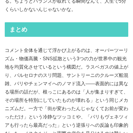
る。ちょうどバランスが取れてる瞬間なんて、人生で5分
くらいしかないんじゃないかな。
まとめ
コメント全体を通じて浮かび上がるのは、オーバーツーリ
ズム・物価高騰・SNS拡散という3つの力が世界中の観光
地を均質化させているという構図だ。ラスベガスの値上が
り、バルセロナのスリ問題、サントリーニのクルーズ船混
雑、バリやチェンマイへのノマド流入――表面的には異な
る場所の話だが、根っこにあるのは「人が集まりすぎて、
その場所を特別にしていたものが壊れる」という同じメカ
ニズムだ。一方で「街が変わったんじゃなくてお前が変わ
っただけ」という冷静なツッコミや、「パリもヴェネツィ
アも行ったら最高だった」という逆張りへの反論も印象的