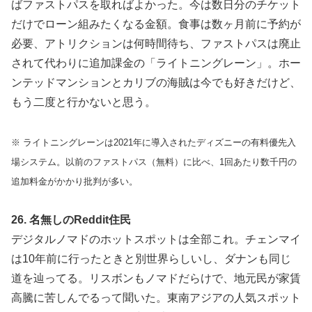
ばファストパスを取ればよかった。今は数日分のチケット
だけでローン組みたくなる金額。食事は数ヶ月前に予約が
必要、アトリクションは何時間待ち、ファストパスは廃止
されて代わりに追加課金の「ライトニングレーン」。ホー
ンテッドマンションとカリブの海賊は今でも好きだけど、
もう二度と行かないと思う。
※ ライトニングレーンは2021年に導入されたディズニーの有料優先入
場システム。以前のファストパス（無料）に比べ、1回あたり数千円の
追加料金がかかり批判が多い。
26. 名無しのReddit住民
デジタルノマドのホットスポットは全部これ。チェンマイ
は10年前に行ったときと別世界らしいし、ダナンも同じ
道を辿ってる。リスボンもノマドだらけで、地元民が家賃
高騰に苦しんでるって聞いた。東南アジアの人気スポット