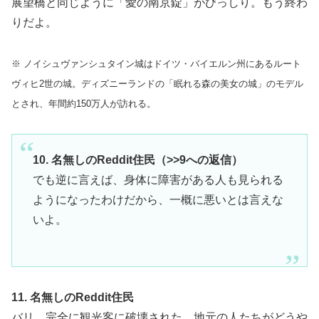
展望橋と同じように「愛の南京錠」がびっしり。もう終わ
りだよ。
※ ノイシュヴァンシュタイン城はドイツ・バイエルン州にあるルート
ヴィヒ2世の城。ディズニーランドの「眠れる森の美女の城」のモデル
とされ、年間約150万人が訪れる。
10. 名無しのReddit住民（>>9への返信）
でも逆に言えば、身体に障害がある人も見られる
ようになったわけだから、一概に悪いとは言えな
いよ。
11. 名無しのReddit住民
バリ。完全に観光客に破壊された。地元の人たちがどうや