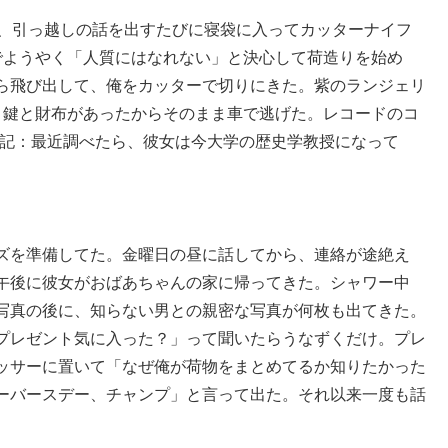
て、引っ越しの話を出すたびに寝袋に入ってカッターナイフ
でようやく「人質にはなれない」と決心して荷造りを始め
ら飛び出して、俺をカッターで切りにきた。紫のランジェリ
、鍵と財布があったからそのまま車で逃げた。レコードのコ
追記：最近調べたら、彼女は今大学の歴史学教授になって
ズを準備してた。金曜日の昼に話してから、連絡が途絶え
午後に彼女がおばあちゃんの家に帰ってきた。シャワー中
写真の後に、知らない男との親密な写真が何枚も出てきた。
プレゼント気に入った？」って聞いたらうなずくだけ。プレ
ッサーに置いて「なぜ俺が荷物をまとめてるか知りたかった
ーバースデー、チャンプ」と言って出た。それ以来一度も話