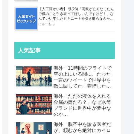
【人工障がい者】 甥(28)「両親が亡くなったん
で僕のこと引き取ってほしいんですけど！」な
んでいい年したヒキニートを引き取らなきゃい
けないんだ...
にゅーもふ
人気記事
海外「11時間のフライトで
空の上にいる間に、たった
一言のツイートで世界中を
敵に回してた」着陸したら
職も消えていた話…
海外「ただの液体を入れる
金属の筒だろ？」なぜ水筒
ブランドに世界中が夢中な
のか…
海外「脳卒中を診る医者だ
が、頼むから絶対にカイロ