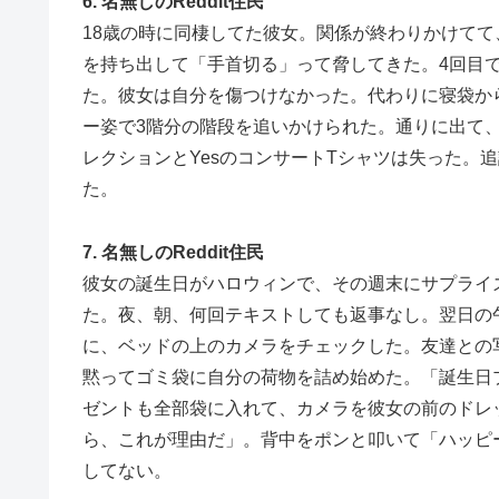
6. 名無しのReddit住民
18歳の時に同棲してた彼女。関係が終わりかけて
を持ち出して「手首切る」って脅してきた。4回目
た。彼女は自分を傷つけなかった。代わりに寝袋か
ー姿で3階分の階段を追いかけられた。通りに出て
レクションとYesのコンサートTシャツは失った。
た。
7. 名無しのReddit住民
彼女の誕生日がハロウィンで、その週末にサプライ
た。夜、朝、何回テキストしても返事なし。翌日の
に、ベッドの上のカメラをチェックした。友達との
黙ってゴミ袋に自分の荷物を詰め始めた。「誕生日
ゼントも全部袋に入れて、カメラを彼女の前のドレ
ら、これが理由だ」。背中をポンと叩いて「ハッピ
してない。