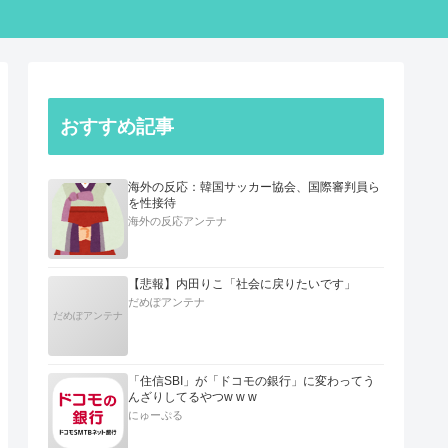
おすすめ記事
海外の反応：韓国サッカー協会、国際審判員ら
を性接待
海外の反応アンテナ
【悲報】内田りこ「社会に戻りたいです」
だめぽアンテナ
だめぽアンテナ
「住信SBI」が「ドコモの銀行」に変わってう
んざりしてるやつw w w
にゅーぷる