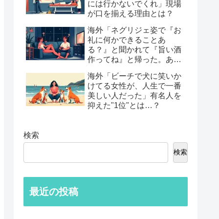
には行かないでくれ」現場
が口を揃える理由とは？
海外「ネグリジェ姿で『お
礼に何かできることあ
る？』と聞かれて『旨い酒
作ってね』と帰った。あれ
から30年考えてる」鈍すぎ
海外「ビーチで犬に笑いか
る男たちの後悔談…
けてる女性が、人生で一番
美しい人だった」有名人を
抑えた"1位"とは…？
検索
検索
最近の投稿