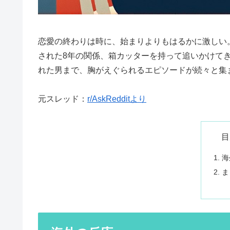
恋愛の終わりは時に、始まりよりもはるかに激しい。
された8年の関係、箱カッターを持って追いかけて
れた男まで、胸がえぐられるエピソードが続々と集
元スレッド：
r/AskRedditより
目
海
ま