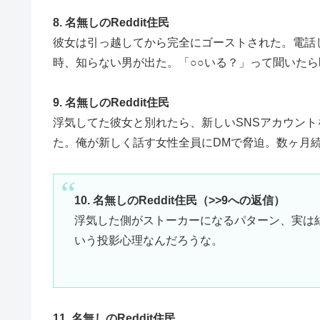
8. 名無しのReddit住民
彼女は引っ越してから完全にゴーストされた。電話
時、知らない男が出た。「○○いる？」って聞いた
9. 名無しのReddit住民
浮気してた彼女と別れたら、新しいSNSアカウン
た。俺が新しく話す女性全員にDMで脅迫。数ヶ月
10. 名無しのReddit住民（>>9への返信）
浮気した側がストーカーになるパターン、実は
いう投影心理なんだろうな。
11. 名無しのReddit住民