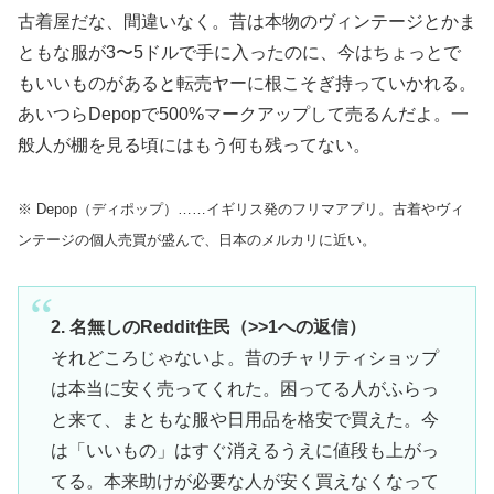
古着屋だな、間違いなく。昔は本物のヴィンテージとかま
ともな服が3〜5ドルで手に入ったのに、今はちょっとで
もいいものがあると転売ヤーに根こそぎ持っていかれる。
あいつらDepopで500%マークアップして売るんだよ。一
般人が棚を見る頃にはもう何も残ってない。
※ Depop（ディポップ）……イギリス発のフリマアプリ。古着やヴィ
ンテージの個人売買が盛んで、日本のメルカリに近い。
2. 名無しのReddit住民（>>1への返信）
それどころじゃないよ。昔のチャリティショップ
は本当に安く売ってくれた。困ってる人がふらっ
と来て、まともな服や日用品を格安で買えた。今
は「いいもの」はすぐ消えるうえに値段も上がっ
てる。本来助けが必要な人が安く買えなくなって