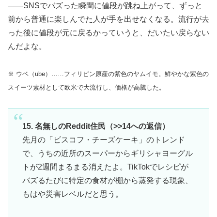
——SNSでバズった瞬間に値段が跳ね上がって、ずっと
前から普通に楽しんでた人が手を出せなくなる。流行が去
った後に値段が元に戻るかっていうと、だいたい戻らない
んだよな。
※ ウベ（ube）……フィリピン原産の紫色のヤムイモ。鮮やかな紫色の
スイーツ素材として欧米で大流行し、価格が高騰した。
15. 名無しのReddit住民（>>14への返信）
先月の「ビスコフ・チーズケーキ」のトレンド
で、うちの近所のスーパーからギリシャヨーグル
トが2週間まるまる消えたよ。TikTokでレシピが
バズるたびに特定の食材が棚から蒸発する現象、
もはや災害レベルだと思う。