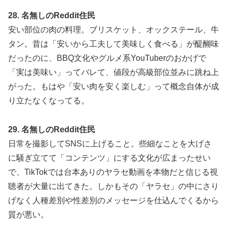
28. 名無しのReddit住民
安い部位の肉の料理。ブリスケット、オックステール、牛
タン。昔は「安いから工夫して美味しく食べる」が醍醐味
だったのに、BBQ文化やグルメ系YouTuberのおかげで
「実は美味い」ってバレて、値段が高級部位並みに跳ね上
がった。もはや「安い肉を安く楽しむ」って概念自体が成
り立たなくなってる。
29. 名無しのReddit住民
日常を撮影してSNSに上げること。些細なことを大げさ
に騒ぎ立てて「コンテンツ」にする文化が広まったせい
で、TikTokでは台本ありのヤラセ動画を本物だと信じる視
聴者が大量に出てきた。しかもその「ヤラセ」の中にさり
げなく人種差別や性差別のメッセージを仕込んでくるから
質が悪い。