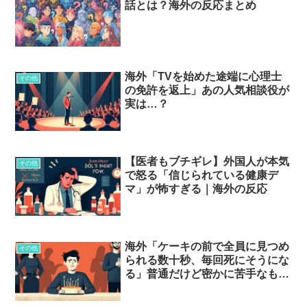
話とは？海外の反応まとめ
海外「TVを始めた途端に心理士
その他
の免許を返上」あの人気相談役が
実は…？
【医者もブチギレ】外国人が本気
その他
で怒る「信じられている健康デ
マ」が怖すぎる｜海外の反応
海外「ケーキの前で全員に見つめ
その他
られる数十秒、毎回死にそうにな
る」普通だけど密かに苦手なも
の…？