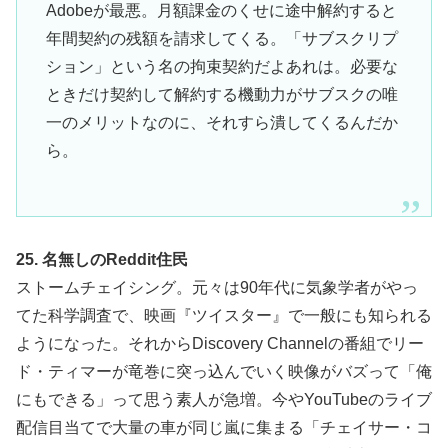
Adobeが最悪。月額課金のくせに途中解約すると
年間契約の残額を請求してくる。「サブスクリプ
ション」という名の拘束契約だよあれは。必要な
ときだけ契約して解約する機動力がサブスクの唯
一のメリットなのに、それすら潰してくるんだか
ら。
25. 名無しのReddit住民
ストームチェイシング。元々は90年代に気象学者がやっ
てた科学調査で、映画『ツイスター』で一般にも知られる
ようになった。それからDiscovery Channelの番組でリー
ド・ティマーが竜巻に突っ込んでいく映像がバズって「俺
にもできる」って思う素人が急増。今やYouTubeのライブ
配信目当てで大量の車が同じ嵐に集まる「チェイサー・コ