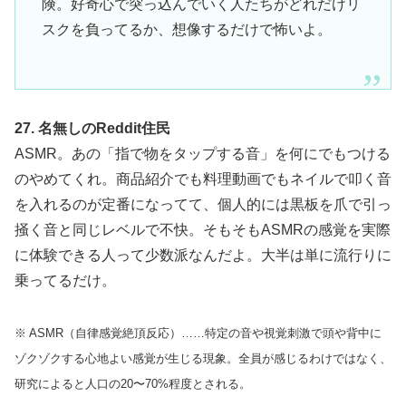
険。好奇心で突っ込んでいく人たちがどれだけリ
スクを負ってるか、想像するだけで怖いよ。
27. 名無しのReddit住民
ASMR。あの「指で物をタップする音」を何にでもつける
のやめてくれ。商品紹介でも料理動画でもネイルで叩く音
を入れるのが定番になってて、個人的には黒板を爪で引っ
掻く音と同じレベルで不快。そもそもASMRの感覚を実際
に体験できる人って少数派なんだよ。大半は単に流行りに
乗ってるだけ。
※ ASMR（自律感覚絶頂反応）……特定の音や視覚刺激で頭や背中に
ゾクゾクする心地よい感覚が生じる現象。全員が感じるわけではなく、
研究によると人口の20〜70%程度とされる。