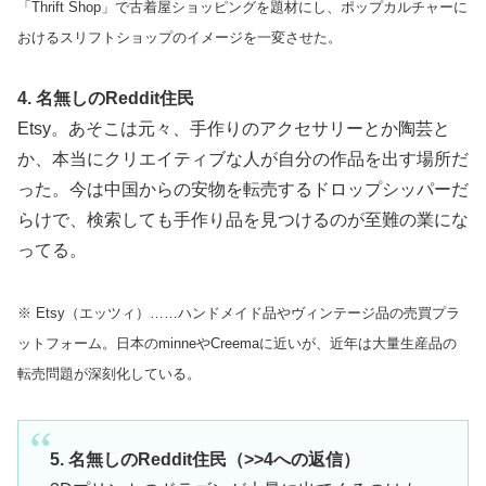
「Thrift Shop」で古着屋ショッピングを題材にし、ポップカルチャーに
おけるスリフトショップのイメージを一変させた。
4. 名無しのReddit住民
Etsy。あそこは元々、手作りのアクセサリーとか陶芸と
か、本当にクリエイティブな人が自分の作品を出す場所だ
った。今は中国からの安物を転売するドロップシッパーだ
らけで、検索しても手作り品を見つけるのが至難の業にな
ってる。
※ Etsy（エッツィ）……ハンドメイド品やヴィンテージ品の売買プラ
ットフォーム。日本のminneやCreemaに近いが、近年は大量生産品の
転売問題が深刻化している。
5. 名無しのReddit住民（>>4への返信）