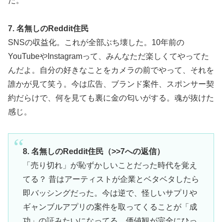
だ。
7. 名無しのReddit住民
SNSの収益化。これが全部ぶち壊した。10年前の
YouTubeやInstagramって、みんなただ楽しくてやってた
んだよ。自分の好きなことをカメラの前でやって、それを
誰かが見て笑う。今は広告、ブランド案件、スポンサー契
約だらけで、何を見ても裏に金の匂いがする。魂が抜けた
感じ。
8. 名無しのReddit住民（>>7への返信）
「売り切れ」が恥ずかしいことだった時代を覚え
てる？ 昔はアーティストが企業とベタベタしたら
即バッシングだった。今は逆で、怪しいサプリや
ギャンブルアプリの案件を取ってくることが「成
功」の証みたいになってる。価値観が完全にひっ