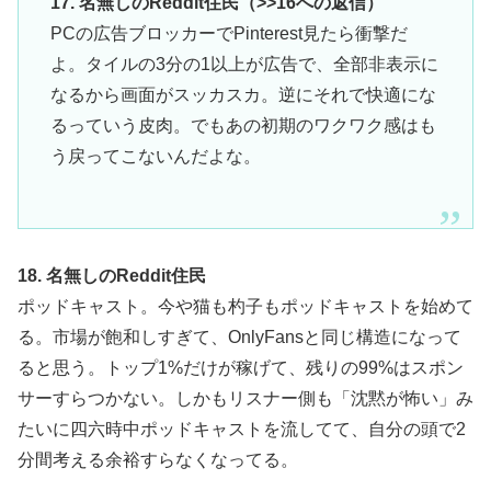
17. 名無しのReddit住民（>>16への返信）
PCの広告ブロッカーでPinterest見たら衝撃だ
よ。タイルの3分の1以上が広告で、全部非表示に
なるから画面がスッカスカ。逆にそれで快適にな
るっていう皮肉。でもあの初期のワクワク感はも
う戻ってこないんだよな。
18. 名無しのReddit住民
ポッドキャスト。今や猫も杓子もポッドキャストを始めて
る。市場が飽和しすぎて、OnlyFansと同じ構造になって
ると思う。トップ1%だけが稼げて、残りの99%はスポン
サーすらつかない。しかもリスナー側も「沈黙が怖い」み
たいに四六時中ポッドキャストを流してて、自分の頭で2
分間考える余裕すらなくなってる。