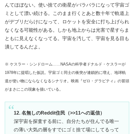
んてほぼない。使い捨ての衛星がバラバラになって宇宙ゴ
ミとして漂い続ける。このまま行くとあと数十年で軌道上
がデブリだらけになって、ロケットを安全に打ち上げられ
なくなる可能性がある。しかも地上からは光害で星すらま
ともに見えなくなってる。宇宙を汚して、宇宙を見る目も
潰してるんだよ。
※ ケスラー・シンドローム……NASAの科学者ドナルド・ケスラーが
1978年に提唱した仮説。宇宙ゴミ同士の衝突が連鎖的に増え、地球軌
道が使い物にならなくなるシナリオ。映画『ゼロ・グラビティ』の冒頭
がまさにこの現象を描いている。
12. 名無しのReddit住民（>>11への返信）
深宇宙を探査する前に、自分たちが住んでる唯一
の薄い大気の層をすでにゴミ捨て場にしてるって