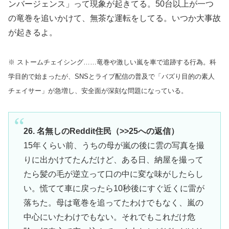
ンバージェンス」って現象が起きてる。50台以上が一つ
の竜巻を追いかけて、無茶な運転をしてる。いつか大事故
が起きるよ。
※ ストームチェイシング……竜巻や激しい嵐を車で追跡する行為。科
学目的で始まったが、SNSとライブ配信の普及で「バズり目的の素人
チェイサー」が急増し、安全面が深刻な問題になっている。
26. 名無しのReddit住民（>>25への返信）
15年くらい前、うちの母が嵐の後に雲の写真を撮
りに出かけてたんだけど、ある日、納屋を撮って
たら髪の毛が逆立って口の中に変な味がしたらし
い。慌てて車に戻ったら10秒後にすぐ近くに雷が
落ちた。母は竜巻を追ってたわけでもなく、嵐の
中心にいたわけでもない。それでもこれだけ危