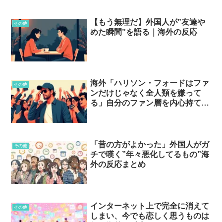
【もう無理だ】外国人が”友達や
その他
めた瞬間”を語る｜海外の反応
海外「ハリソン・フォードはファ
その他
ンだけじゃなく全人類を嫌って
る」自分のファン層を内心持て余
してそうな有名人とは…？
「昔の方がよかった」外国人がガ
その他
チで嘆く”年々悪化してるもの”海
外の反応まとめ
インターネット上で完全に消えて
その他
しまい、今でも恋しく思うものは