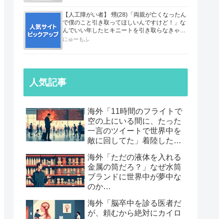
【人工障がい者】 甥(28)「両親が亡くなったん
で僕のこと引き取ってほしいんですけど！」な
んでいい年したヒキニートを引き取らなきゃい
けないんだ...
にゅーもふ
人気記事
海外「11時間のフライトで
空の上にいる間に、たった
一言のツイートで世界中を
敵に回してた」着陸したら
職も消えていた話…
海外「ただの液体を入れる
金属の筒だろ？」なぜ水筒
ブランドに世界中が夢中な
のか…
海外「脳卒中を診る医者だ
が、頼むから絶対にカイロ