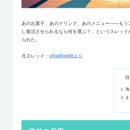
あのお菓子、あのドリンク、あのメニュー――もう二
し復活させられるなら何を選ぶ？」というスレッド
られた。
元スレッド：
r/AskRedditより
目
海
ま