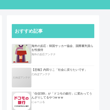
おすすめ記事
海外の反応：韓国サッカー協会、国際審判員ら
を性接待
海外の反応アンテナ
【悲報】内田りこ「社会に戻りたいです」
だめぽアンテナ
だめぽアンテナ
「住信SBI」が「ドコモの銀行」に変わってう
んざりしてるやつw w w
にゅーぷる