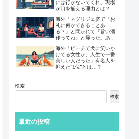
には行かないでくれ」現場
が口を揃える理由とは？
海外「ネグリジェ姿で『お
礼に何かできることあ
る？』と聞かれて『旨い酒
作ってね』と帰った。あれ
から30年考えてる」鈍すぎ
海外「ビーチで犬に笑いか
る男たちの後悔談…
けてる女性が、人生で一番
美しい人だった」有名人を
抑えた"1位"とは…？
検索
検索
最近の投稿