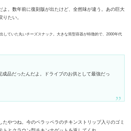
だよ。数年前に復刻版が出たけど、全然味が違う。あの巨大
戻りたい。
ランターズが出していた丸いチーズスナック。大きな筒型容器が特徴的で、2000年代
完成品だったんだよ。ドライブのお供として最強だっ
したやつね。今のペラッペラのチキンストリップ入りのゴミ
テトとクラウン型チキンナゲットを返してくれ。