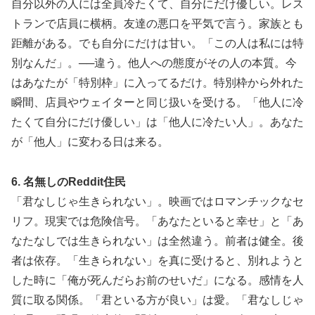
自分以外の人には全員冷たくて、自分にだけ優しい。レス
トランで店員に横柄。友達の悪口を平気で言う。家族とも
距離がある。でも自分にだけは甘い。「この人は私には特
別なんだ」。──違う。他人への態度がその人の本質。今
はあなたが「特別枠」に入ってるだけ。特別枠から外れた
瞬間、店員やウェイターと同じ扱いを受ける。「他人に冷
たくて自分にだけ優しい」は「他人に冷たい人」。あなた
が「他人」に変わる日は来る。
6. 名無しのReddit住民
「君なしじゃ生きられない」。映画ではロマンチックなセ
リフ。現実では危険信号。「あなたといると幸せ」と「あ
なたなしでは生きられない」は全然違う。前者は健全。後
者は依存。「生きられない」を真に受けると、別れようと
した時に「俺が死んだらお前のせいだ」になる。感情を人
質に取る関係。「君といる方が良い」は愛。「君なしじゃ