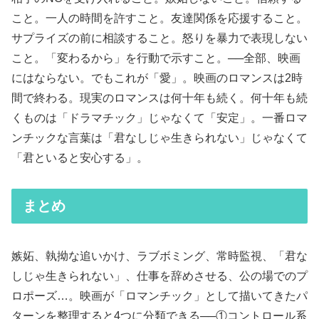
こと。一人の時間を許すこと。友達関係を応援すること。
サプライズの前に相談すること。怒りを暴力で表現しない
こと。「変わるから」を行動で示すこと。──全部、映画
にはならない。でもこれが「愛」。映画のロマンスは2時
間で終わる。現実のロマンスは何十年も続く。何十年も続
くものは「ドラマチック」じゃなくて「安定」。一番ロマ
ンチックな言葉は「君なしじゃ生きられない」じゃなくて
「君といると安心する」。
まとめ
嫉妬、執拗な追いかけ、ラブボミング、常時監視、「君な
しじゃ生きられない」、仕事を辞めさせる、公の場でのプ
ロポーズ…。映画が「ロマンチック」として描いてきたパ
ターンを整理すると4つに分類できる──①コントロール系