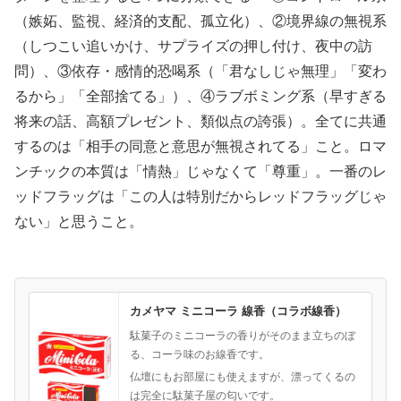
（嫉妬、監視、経済的支配、孤立化）、②境界線の無視系
（しつこい追いかけ、サプライズの押し付け、夜中の訪
問）、③依存・感情的恐喝系（「君なしじゃ無理」「変わ
るから」「全部捨てる」）、④ラブボミング系（早すぎる
将来の話、高額プレゼント、類似点の誇張）。全てに共通
するのは「相手の同意と意思が無視されてる」こと。ロマ
ンチックの本質は「情熱」じゃなくて「尊重」。一番のレ
ッドフラッグは「この人は特別だからレッドフラッグじゃ
ない」と思うこと。
カメヤマ ミニコーラ 線香（コラボ線香）
駄菓子のミニコーラの香りがそのまま立ちのぼ
る、コーラ味のお線香です。
仏壇にもお部屋にも使えますが、漂ってくるの
は完全に駄菓子屋の匂いです。