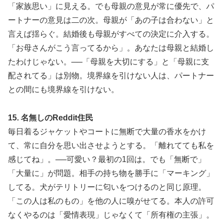
「家族思い」に見える。でも母親の意見が常に優先で、パ
ートナーの意見は二の次。母親が「あの子は合わない」と
言えば揺らぐ。結婚後も母親がすべての決定に介入する。
「お母さんがこう言ってるから」。あなたは母親と結婚し
たわけじゃない。──「母親を大切にする」と「母親に支
配されてる」は別物。境界線を引けない人は、パートナー
との間にも境界線を引けない。
15. 名無しのReddit住民
毎日着るジャケットやコートに無断で大量の香水をかけ
て、常に自分を思い出させようとする。「離れてても私を
感じてね」。──可愛い？最初の1回は。でも「無断で」
「大量に」が問題。相手の持ち物を勝手に「マーキング」
してる。犬がテリトリーに匂いをつけるのと同じ原理。
「この人は私のもの」を他の人に嗅がせてる。本人の許可
なくやるのは「愛情表現」じゃなくて「所有権の主張」。