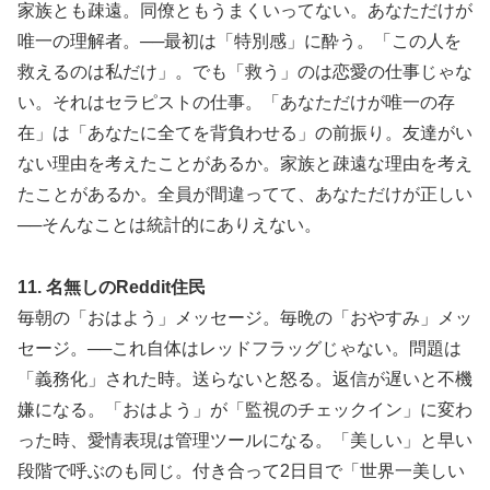
家族とも疎遠。同僚ともうまくいってない。あなただけが
唯一の理解者。──最初は「特別感」に酔う。「この人を
救えるのは私だけ」。でも「救う」のは恋愛の仕事じゃな
い。それはセラピストの仕事。「あなただけが唯一の存
在」は「あなたに全てを背負わせる」の前振り。友達がい
ない理由を考えたことがあるか。家族と疎遠な理由を考え
たことがあるか。全員が間違ってて、あなただけが正しい
──そんなことは統計的にありえない。
11. 名無しのReddit住民
毎朝の「おはよう」メッセージ。毎晩の「おやすみ」メッ
セージ。──これ自体はレッドフラッグじゃない。問題は
「義務化」された時。送らないと怒る。返信が遅いと不機
嫌になる。「おはよう」が「監視のチェックイン」に変わ
った時、愛情表現は管理ツールになる。「美しい」と早い
段階で呼ぶのも同じ。付き合って2日目で「世界一美しい