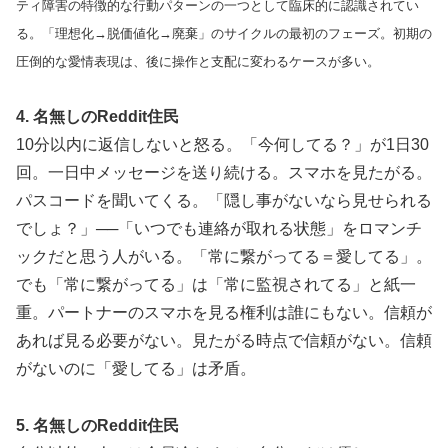
ティ障害の特徴的な行動パターンの一つとして臨床的に認識されてい
る。「理想化→脱価値化→廃棄」のサイクルの最初のフェーズ。初期の
圧倒的な愛情表現は、後に操作と支配に変わるケースが多い。
4. 名無しのReddit住民
10分以内に返信しないと怒る。「今何してる？」が1日30
回。一日中メッセージを送り続ける。スマホを見たがる。
パスコードを聞いてくる。「隠し事がないなら見せられる
でしょ？」──「いつでも連絡が取れる状態」をロマンチ
ックだと思う人がいる。「常に繋がってる＝愛してる」。
でも「常に繋がってる」は「常に監視されてる」と紙一
重。パートナーのスマホを見る権利は誰にもない。信頼が
あれば見る必要がない。見たがる時点で信頼がない。信頼
がないのに「愛してる」は矛盾。
5. 名無しのReddit住民