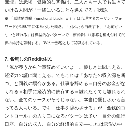
無理」は恐喝。健康的な関係は、二人とも一人でも生きて
いける人間が「一緒にいることを選んでる」状態。
※ 「感情的恐喝（emotional blackmail）」は心理学者スーザン・フォ
ワードが1997年に体系化した概念。「別れたら自殺する」「お前がい
ないと壊れる」は典型的なパターンで、被害者に罪悪感を植え付けて関
係の維持を強制する。DVの一形態として認識されている。
7. 名無しのReddit住民
「俺が養うから仕事辞めていいよ」。優しさに聞こえる。
経済力の証に聞こえる。でもこれは「あなたの収入源を断
つ」と同義の場合がある。仕事を辞める＝自分のお金がな
くなる＝相手に経済的に依存する＝離れたくても離れられ
ない。全てのケースがそうじゃない。本当に優しさから言
ってる人もいる。でも「仕事を辞めさせる」が「金銭的コ
ントロール」の入り口になるパターンは多い。自分の銀行
口座、自分の収入、自分の経済的自立──これは恋愛の中