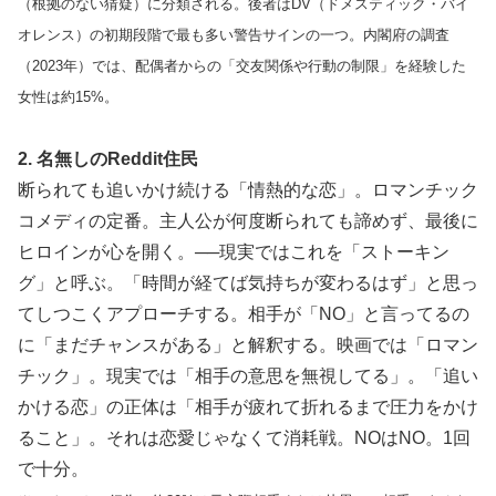
（根拠のない猜疑）に分類される。後者はDV（ドメスティック・バイ
オレンス）の初期段階で最も多い警告サインの一つ。内閣府の調査
（2023年）では、配偶者からの「交友関係や行動の制限」を経験した
女性は約15%。
2. 名無しのReddit住民
断られても追いかけ続ける「情熱的な恋」。ロマンチック
コメディの定番。主人公が何度断られても諦めず、最後に
ヒロインが心を開く。──現実ではこれを「ストーキン
グ」と呼ぶ。「時間が経てば気持ちが変わるはず」と思っ
てしつこくアプローチする。相手が「NO」と言ってるの
に「まだチャンスがある」と解釈する。映画では「ロマン
チック」。現実では「相手の意思を無視してる」。「追い
かける恋」の正体は「相手が疲れて折れるまで圧力をかけ
ること」。それは恋愛じゃなくて消耗戦。NOはNO。1回
で十分。