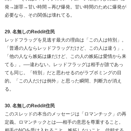
発→謝罪→甘い時間→再び爆発。甘い時間のために爆発が
必要なら、その関係は壊れてる。
29. 名無しのReddit住民
レッドフラッグを見逃す最大の理由は「この人は特別」。
「普通の人ならレッドフラッグだけど、この人は違う」。
「他の人なら嫉妬は嫌だけど、この人の嫉妬は愛情から来
てる」。──違わない。レッドフラッグは相手が誰であっ
ても同じ。「特別」だと思わせるのがラブボミングの目
的。「この人だけは例外」と思った瞬間、判断力が消え
る。
30. 名無しのReddit住民
このスレッドの本当のメッセージは「ロマンチック」の再
定義。ロマンチックとは──相手の意思を尊重すること。
相手のNOを受け入れること。嫉妬しないこと。信頼する