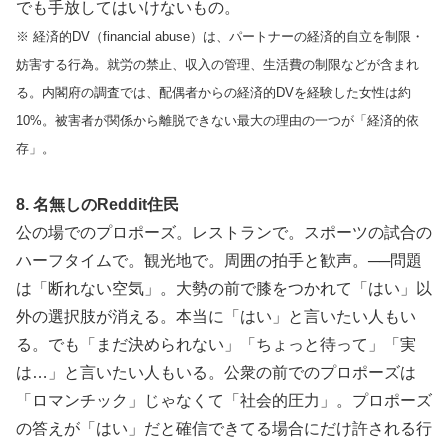
でも手放してはいけないもの。
※ 経済的DV（financial abuse）は、パートナーの経済的自立を制限・
妨害する行為。就労の禁止、収入の管理、生活費の制限などが含まれ
る。内閣府の調査では、配偶者からの経済的DVを経験した女性は約
10%。被害者が関係から離脱できない最大の理由の一つが「経済的依
存」。
8. 名無しのReddit住民
公の場でのプロポーズ。レストランで。スポーツの試合の
ハーフタイムで。観光地で。周囲の拍手と歓声。──問題
は「断れない空気」。大勢の前で膝をつかれて「はい」以
外の選択肢が消える。本当に「はい」と言いたい人もい
る。でも「まだ決められない」「ちょっと待って」「実
は…」と言いたい人もいる。公衆の前でのプロポーズは
「ロマンチック」じゃなくて「社会的圧力」。プロポーズ
の答えが「はい」だと確信できてる場合にだけ許される行