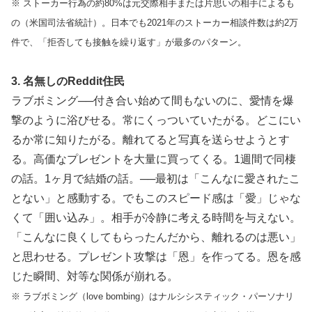
※ ストーカー行為の約80%は元交際相手または片思いの相手によるも
の（米国司法省統計）。日本でも2021年のストーカー相談件数は約2万
件で、「拒否しても接触を繰り返す」が最多のパターン。
3. 名無しのReddit住民
ラブボミング──付き合い始めて間もないのに、愛情を爆
撃のように浴びせる。常にくっついていたがる。どこにい
るか常に知りたがる。離れてると写真を送らせようとす
る。高価なプレゼントを大量に買ってくる。1週間で同棲
の話。1ヶ月で結婚の話。──最初は「こんなに愛されたこ
とない」と感動する。でもこのスピード感は「愛」じゃな
くて「囲い込み」。相手が冷静に考える時間を与えない。
「こんなに良くしてもらったんだから、離れるのは悪い」
と思わせる。プレゼント攻撃は「恩」を作ってる。恩を感
じた瞬間、対等な関係が崩れる。
※ ラブボミング（love bombing）はナルシシスティック・パーソナリ