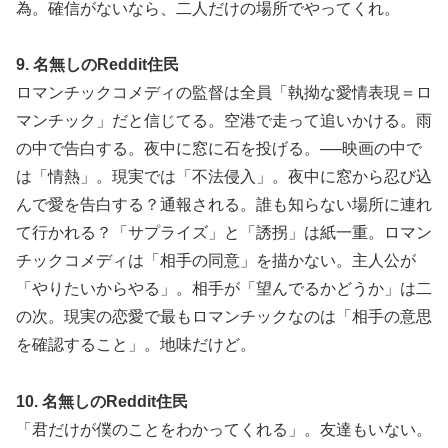
為。確信がないなら、二人だけの場所でやってくれ。
9. 名無しのReddit住民
ロマンチックコメディの監督は全員「執拗な愛情表現＝ロ
マンチック」だと信じてる。空港で走って追いかける。雨
の中で告白する。夜中に窓に石を投げる。──映画の中で
は「情熱」。現実では「不法侵入」。夜中に窓から忍び込
んで愛を告白する？通報される。誰も知らない場所に連れ
て行かれる？「サプライズ」と「誘拐」は紙一重。ロマン
チックコメディは「相手の同意」を描かない。主人公が
「やりたいからやる」。相手が「望んでるかどうか」は二
の次。現実の恋愛で最もロマンチックなのは「相手の意思
を確認すること」。地味だけど。
10. 名無しのReddit住民
「君だけが僕のことをわかってくれる」。友達もいない。