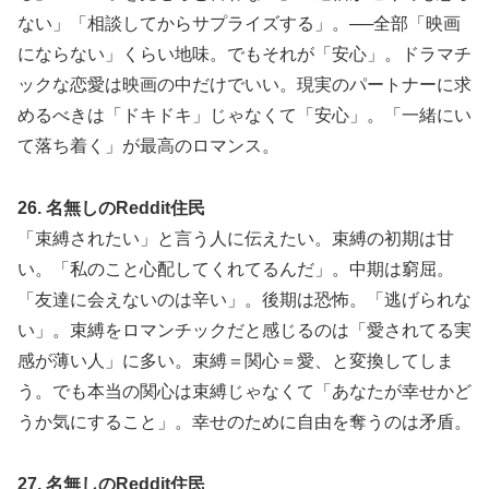
ない」「相談してからサプライズする」。──全部「映画
にならない」くらい地味。でもそれが「安心」。ドラマチ
ックな恋愛は映画の中だけでいい。現実のパートナーに求
めるべきは「ドキドキ」じゃなくて「安心」。「一緒にい
て落ち着く」が最高のロマンス。
26. 名無しのReddit住民
「束縛されたい」と言う人に伝えたい。束縛の初期は甘
い。「私のこと心配してくれてるんだ」。中期は窮屈。
「友達に会えないのは辛い」。後期は恐怖。「逃げられな
い」。束縛をロマンチックだと感じるのは「愛されてる実
感が薄い人」に多い。束縛＝関心＝愛、と変換してしま
う。でも本当の関心は束縛じゃなくて「あなたが幸せかど
うか気にすること」。幸せのために自由を奪うのは矛盾。
27. 名無しのReddit住民