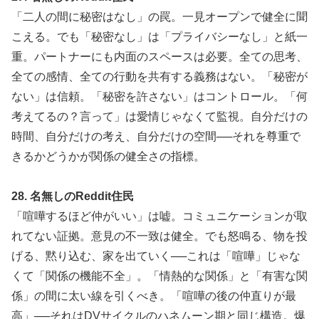
「二人の間に秘密はなし」の罠。一見オープンで健全に聞
こえる。でも「秘密なし」は「プライバシーなし」と紙一
重。パートナーにも内面のスペースは必要。全ての思考、
全ての感情、全ての行動を共有する義務はない。「秘密が
ない」は信頼。「秘密を許さない」はコントロール。「何
考えてるの？言って」は愛情じゃなくて監視。自分だけの
時間、自分だけの考え、自分だけの空間──それを尊重で
きるかどうかが関係の健全さの指標。
28. 名無しのReddit住民
「喧嘩するほど仲がいい」は嘘。コミュニケーションが取
れてない証拠。意見の不一致は健全。でも怒鳴る、物を投
げる、黙り込む、家を出ていく──これは「喧嘩」じゃな
くて「関係の機能不全」。「情熱的な関係」と「有害な関
係」の間に太い線を引くべき。「喧嘩の後の仲直りが最
高」──それはDVサイクルのハネムーン期と同じ構造。爆