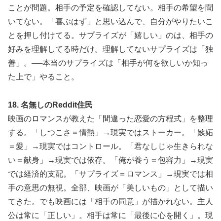
ことが問題。相手の予定を確認してない。相手の希望を聞
いてない。「喜ぶはず」と思い込んで、自分がやりたいこ
とを押し付けてる。サプライズが「嬉しい」のは、相手の
好みを理解してる時だけ。理解してないサプライズは「独
善」。──本当のサプライズは「相手が何を欲しいか知っ
た上で」やること。
18. 名無しのReddit住民
映画のロマンスが教えた「間違った恋愛の方程式」を整理
する。「しつこさ＝情熱」→現実ではストーカー。「嫉妬
＝愛」→現実ではコントロール。「君なしじゃ生きられな
い＝献身」→現実では依存。「俺が養う＝包容力」→現実
では経済的支配。「サプライズ＝ロマンス」→現実では相
手の意思の無視。全部、映画が「美しいもの」として描い
てきた。でも映画には「相手の同意」が描かれない。主人
公は常に「正しい」。相手は常に「最後に心を開く」。現