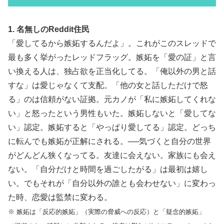
1. 名無しのReddit住民
「愛してるから嫉妬するんだよ」。これがこのスレッドで
最も多く挙がったレッドフラッグ。嫉妬を「愛の証」と言
い換える人は、独占欲を正当化してる。「俺以外の男と話
すな」は愛じゃなくて支配。「他の女と話しただけで怒
る」のは信頼がない証拠。元カノが「私に嫉妬してくれな
い」と怒ったという男性もいた。嫉妬しないと「愛してな
い」認定。嫉妬すると「やっぱり愛してる」認定。どっち
に転んでも嫉妬が正解にされる。──気づくと自分の世界
がどんどん狭くなってる。友達に会えない。家族にも会え
ない。「自分だけと時間を過ごしたがる」は最初は嬉し
い。でもそれが「自分以外の誰とも会わせない」に変わっ
た時、恋愛は監禁に変わる。
※ 嫉妬は「反応的嫉妬」（実際の脅威への反応）と「疑念的嫉妬」