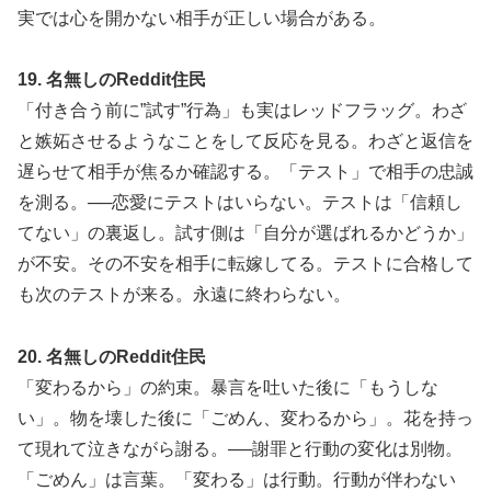
実では心を開かない相手が正しい場合がある。
19. 名無しのReddit住民
「付き合う前に”試す”行為」も実はレッドフラッグ。わざ
と嫉妬させるようなことをして反応を見る。わざと返信を
遅らせて相手が焦るか確認する。「テスト」で相手の忠誠
を測る。──恋愛にテストはいらない。テストは「信頼し
てない」の裏返し。試す側は「自分が選ばれるかどうか」
が不安。その不安を相手に転嫁してる。テストに合格して
も次のテストが来る。永遠に終わらない。
20. 名無しのReddit住民
「変わるから」の約束。暴言を吐いた後に「もうしな
い」。物を壊した後に「ごめん、変わるから」。花を持っ
て現れて泣きながら謝る。──謝罪と行動の変化は別物。
「ごめん」は言葉。「変わる」は行動。行動が伴わない