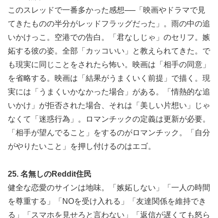
このスレッドで一番多かった感想──「映画やドラマで見
てきたものの半分がレッドフラッグだった」。雨の中の追
いかけっこ。空港での告白。「君なしじゃ」のセリフ。嫉
妬する彼の姿。全部「カッコいい」と教えられてきた。で
も現実に同じことをされたら怖い。映画は「相手の同意」
を省略する。映画は「結果がうまくいく前提」で描く。現
実には「うまくいかなかった場合」がある。「情熱的な追
いかけ」が拒否された場合、それは「美しい片想い」じゃ
なくて「迷惑行為」。ロマンチックの定義は更新が必要。
「相手が望んでること」をするのがロマンチック。「自分
がやりたいこと」を押し付けるのはエゴ。
25. 名無しのReddit住民
健全な恋愛のサインは地味。「嫉妬しない」「一人の時間
を尊重する」「NOを受け入れる」「友達関係を維持でき
る」「スマホを見せろと言わない」「返信が遅くても怒ら