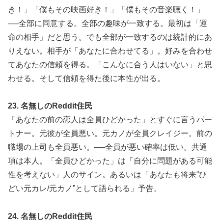
き！」「僕もその映画好き！」「僕もその音楽聴く！」
──全部に同意する。全部の趣味が一致する。最初は「運
命の相手」だと思う。でも全部が一致するのは統計的にあ
りえない。相手が「あなたに合わせてる」。好みを合わせ
てあなたの信頼を得る。「こんなに合う人はいない」と思
わせる。そして信頼を得た後に本性が出る。
23. 名無しのReddit住民
「あなたの前の恋人は全員ひどかった」とすぐに言うパー
トナー。元彼が全員悪い。元カノが全員クレイジー。前の
職場の上司も全員悪い。──全員が悪い確率は低い。共通
項は本人。「全員ひどかった」は「自分に問題がある可能
性を考えない」人のサイン。あるいは「あなたも将来”ひ
どい元カレ/元カノ”として語られる」予告。
24. 名無しのReddit住民