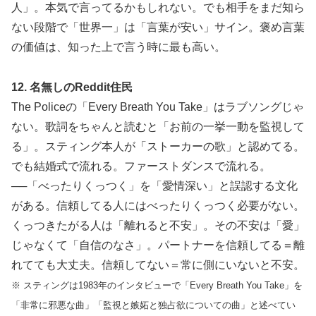
人」。本気で言ってるかもしれない。でも相手をまだ知ら
ない段階で「世界一」は「言葉が安い」サイン。褒め言葉
の価値は、知った上で言う時に最も高い。
12. 名無しのReddit住民
The Policeの「Every Breath You Take」はラブソングじゃ
ない。歌詞をちゃんと読むと「お前の一挙一動を監視して
る」。スティング本人が「ストーカーの歌」と認めてる。
でも結婚式で流れる。ファーストダンスで流れる。
──「べったりくっつく」を「愛情深い」と誤認する文化
がある。信頼してる人にはべったりくっつく必要がない。
くっつきたがる人は「離れると不安」。その不安は「愛」
じゃなくて「自信のなさ」。パートナーを信頼してる＝離
れてても大丈夫。信頼してない＝常に側にいないと不安。
※ スティングは1983年のインタビューで「Every Breath You Take」を
「非常に邪悪な曲」「監視と嫉妬と独占欲についての曲」と述べてい