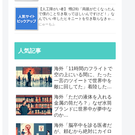
【人工障がい者】 甥(28)「両親が亡くなったん
で僕のこと引き取ってほしいんですけど！」な
んでいい年したヒキニートを引き取らなきゃい
けないんだ...
にゅーもふ
人気記事
海外「11時間のフライトで
空の上にいる間に、たった
一言のツイートで世界中を
敵に回してた」着陸したら
職も消えていた話…
海外「ただの液体を入れる
金属の筒だろ？」なぜ水筒
ブランドに世界中が夢中な
のか…
海外「脳卒中を診る医者だ
が、頼むから絶対にカイロ