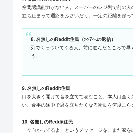
空間認識能力がない人。スーパーのレジ列で前の人
立ち止まって通路をふさいだり。一定の距離を保っ
8. 名無しのReddit住民（>>7への返信）
列でくっついてくる人、前に進んだところで早
う。
9. 名無しのReddit住民
口を大きく開けて音を立てて噛むこと。本人は全く
い。食事の途中で席を立ちたくなる衝動を何度こら
10. 名無しのReddit住民
「今向かってるよ」というメッセージを、まだ家を