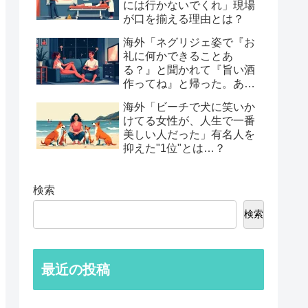
には行かないでくれ」現場
が口を揃える理由とは？
海外「ネグリジェ姿で『お
礼に何かできることあ
る？』と聞かれて『旨い酒
作ってね』と帰った。あれ
から30年考えてる」鈍すぎ
海外「ビーチで犬に笑いか
る男たちの後悔談…
けてる女性が、人生で一番
美しい人だった」有名人を
抑えた"1位"とは…？
検索
検索
最近の投稿