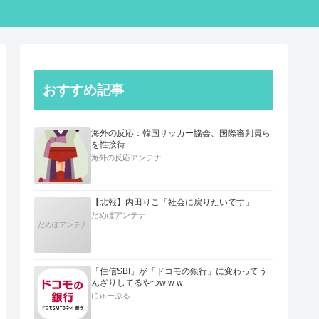
おすすめ記事
海外の反応：韓国サッカー協会、国際審判員ら
を性接待
海外の反応アンテナ
【悲報】内田りこ「社会に戻りたいです」
だめぽアンテナ
だめぽアンテナ
「住信SBI」が「ドコモの銀行」に変わってう
んざりしてるやつw w w
にゅーぷる