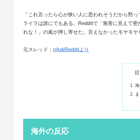
「これ言ったら心が狭い人に思われそうだから黙っ
ライラは誰にでもある。Redditで「無害に見え
れな！」の嵐が押し寄せた。言えなかったモヤモヤ
元スレッド：
r/AskRedditより
目
海
ま
海外の反応