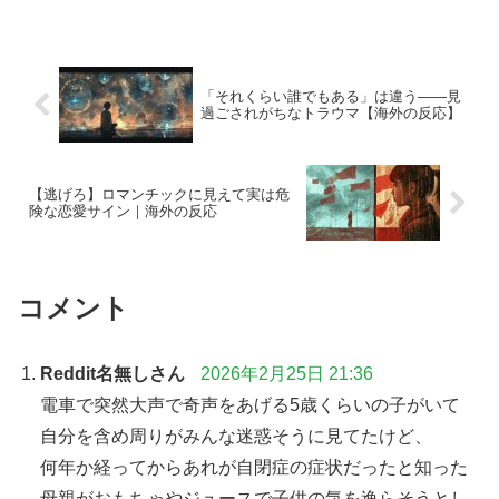
「それくらい誰でもある」は違う——見
過ごされがちなトラウマ【海外の反応】
【逃げろ】ロマンチックに見えて実は危
険な恋愛サイン｜海外の反応
コメント
Reddit名無しさん
2026年2月25日 21:36
電車で突然大声で奇声をあげる5歳くらいの子がいて
自分を含め周りがみんな迷惑そうに見てたけど、
何年か経ってからあれが自閉症の症状だったと知った
母親がおもちゃやジュースで子供の気を逸らそうとし