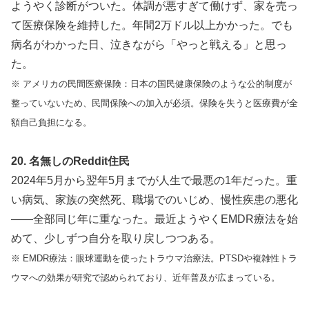
ようやく診断がついた。体調が悪すぎて働けず、家を売っ
て医療保険を維持した。年間2万ドル以上かかった。でも
病名がわかった日、泣きながら「やっと戦える」と思っ
た。
※ アメリカの民間医療保険：日本の国民健康保険のような公的制度が
整っていないため、民間保険への加入が必須。保険を失うと医療費が全
額自己負担になる。
20. 名無しのReddit住民
2024年5月から翌年5月までが人生で最悪の1年だった。重
い病気、家族の突然死、職場でのいじめ、慢性疾患の悪化
——全部同じ年に重なった。最近ようやくEMDR療法を始
めて、少しずつ自分を取り戻しつつある。
※ EMDR療法：眼球運動を使ったトラウマ治療法。PTSDや複雑性トラ
ウマへの効果が研究で認められており、近年普及が広まっている。