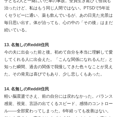
子ども2人と一緒にいた車の事故。全員生き延びて怪我も
治ったけど、私はもう同じ人間ではない。PTSDで5年近
くセラピーに通い、薬も飲んでいるが、あの日見た光景は
毎日思い出す。体が治っても、心の中の「その後」はまだ
続いている。
13. 名無しのReddit住民
今の夫に出会った前と後。初めて自分を本当に理解して愛
してくれる人に出会えた。「こんな関係になれるんだ」と
知った瞬間、過去の関係で我慢してきた色々なことが見え
た。その発見は喜びでもあり、少し悲しくもあった。
14. 名無しのReddit住民
軽い脳震盪でさえ、前の自分には戻れなかった。バランス
感覚、視覚、言語の出てくるスピード、感情のコントロー
ル——全部変わってしまった。6年経っても改善はない。