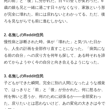
死の前」と「後」に分かれた。日々の全てが変わった。6
歳の娘も兄と一緒に過ごす日々がなくなり、家族という形
が完全に壊れた。前には戻れないとわかってる。ただ、後
ろを見ながらでも前に進むしかない。
2. 名無しのReddit住民
慢性病と診断された時。体が「壊れた」と気づいた日か
ら、人生の計画を全部作り直すことになった。「病気にな
る前の自分」への戻り方を何年も探して、ある時それを諦
めてからようやく今の自分と向き合えるようになった。
3. 名無しのReddit住民
子どもができた瞬間。完全に別の人間になったような感覚
で、はっきりと「前」と「後」が分かれた。何に怒るか、
何を怖いと思うか、何のために頑張るか——全部変わっ
た。戻りたいとは思わないけど、あの変化の大きさは今で