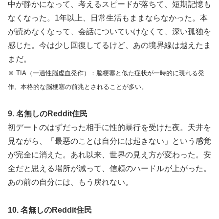
中が静かになって、考えるスピードが落ちて、短期記憶も
なくなった。1年以上、日常生活もままならなかった。本
が読めなくなって、会話についていけなくて、深い孤独を
感じた。今は少し回復してるけど、あの境界線は越えたま
まだ。
※ TIA（一過性脳虚血発作）：脳梗塞と似た症状が一時的に現れる発
作。本格的な脳梗塞の前兆とされることが多い。
9. 名無しのReddit住民
初デートのはずだった相手に性的暴行を受けた夜。天井を
見ながら、「最悪のことは自分には起きない」という感覚
が完全に消えた。あれ以来、世界の見え方が変わった。安
全だと思える場所が減って、信頼のハードルが上がった。
あの前の自分には、もう戻れない。
10. 名無しのReddit住民