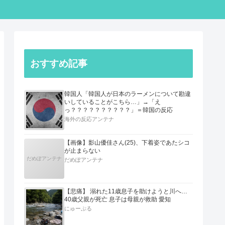
おすすめ記事
韓国人「韓国人が日本のラーメンについて勘違
いしていることがこちら…」→「え
っ？？？？？？？？？？」＝韓国の反応
海外の反応アンテナ
【画像】影山優佳さん(25)、下着姿であたシコ
が止まらない
だめぽアンテナ
だめぽアンテナ
【悲痛】 溺れた11歳息子を助けようと川へ…
40歳父親が死亡 息子は母親が救助 愛知
にゅーぷる