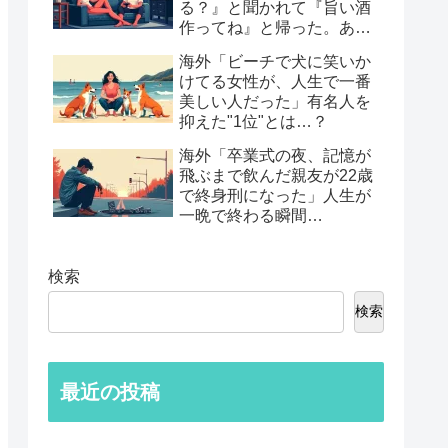
る？』と聞かれて『旨い酒
作ってね』と帰った。あれ
から30年考えてる」鈍すぎ
海外「ビーチで犬に笑いか
る男たちの後悔談…
けてる女性が、人生で一番
美しい人だった」有名人を
抑えた"1位"とは…？
海外「卒業式の夜、記憶が
飛ぶまで飲んだ親友が22歳
で終身刑になった」人生が
一晩で終わる瞬間…
検索
検索
最近の投稿