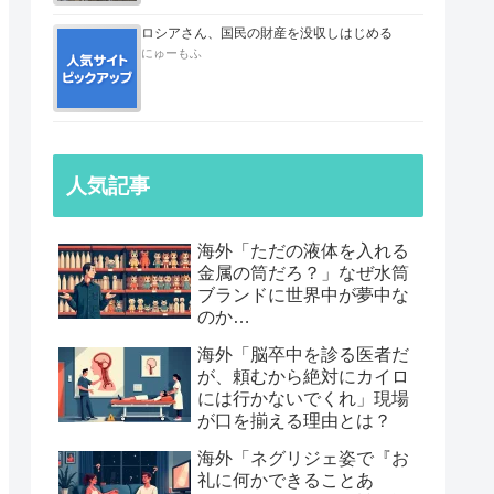
ロシアさん、国民の財産を没収しはじめる
にゅーもふ
人気記事
海外「ただの液体を入れる
金属の筒だろ？」なぜ水筒
ブランドに世界中が夢中な
のか…
海外「脳卒中を診る医者だ
が、頼むから絶対にカイロ
には行かないでくれ」現場
が口を揃える理由とは？
海外「ネグリジェ姿で『お
礼に何かできることあ