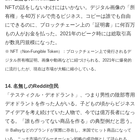
NFTの話をしないわけにはいかない。デジタル画像の「所
有権」を40万ドルで売るビジネス。コピーは誰でも自由
にできるのに、ブロックチェーン上の「証明書」に何百万
もの人がお金を払った。2021年のピーク時には総取引高
が数兆円規模になった。
※ NFT（Non-Fungible Token）：ブロックチェーン上で発行されるデ
ジタル所有権証明。画像や動画などに紐づけられる。2021年に爆発的
に流行したが、現在は市場が大幅に縮小している。
14. 名無しのReddit住民
「テスティクル・デオドラント」、つまり男性の陰部専用
デオドラントを作った人がいる。子どもの頃からビジネス
アイデアを考え続けていた人物で、今では億万長者になっ
てる。「誰も作ってない商品を作る」の典型例だと思う。
※ Ballsyなどのブランドが実際に存在し、米国でヒット商品になって
いる。ニッチ市場のブルーオーシャン戦略の成功例として語られる。