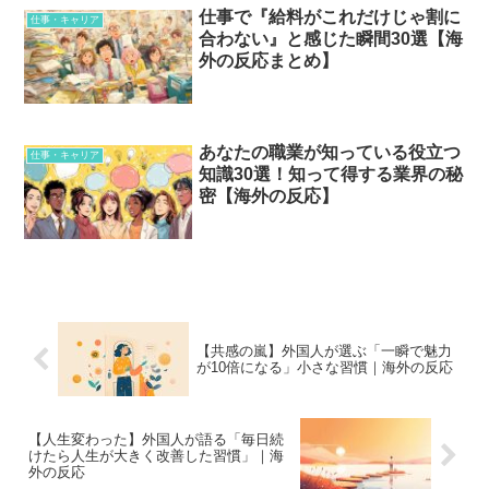
仕事で『給料がこれだけじゃ割に
仕事・キャリア
合わない』と感じた瞬間30選【海
外の反応まとめ】
あなたの職業が知っている役立つ
仕事・キャリア
知識30選！知って得する業界の秘
密【海外の反応】
【共感の嵐】外国人が選ぶ「一瞬で魅力
が10倍になる」小さな習慣｜海外の反応
【人生変わった】外国人が語る「毎日続
けたら人生が大きく改善した習慣」｜海
外の反応