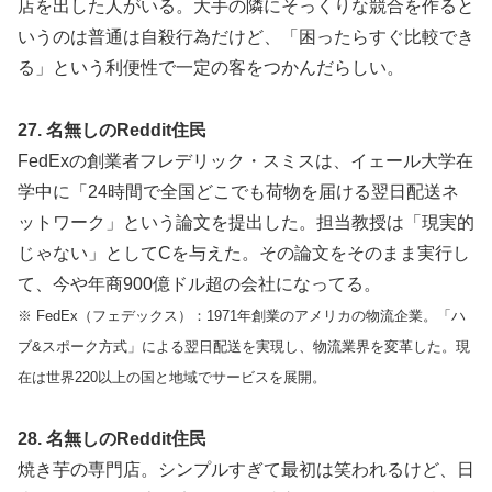
店を出した人がいる。大手の隣にそっくりな競合を作ると
いうのは普通は自殺行為だけど、「困ったらすぐ比較でき
る」という利便性で一定の客をつかんだらしい。
27. 名無しのReddit住民
FedExの創業者フレデリック・スミスは、イェール大学在
学中に「24時間で全国どこでも荷物を届ける翌日配送ネ
ットワーク」という論文を提出した。担当教授は「現実的
じゃない」としてCを与えた。その論文をそのまま実行し
て、今や年商900億ドル超の会社になってる。
※ FedEx（フェデックス）：1971年創業のアメリカの物流企業。「ハ
ブ&スポーク方式」による翌日配送を実現し、物流業界を変革した。現
在は世界220以上の国と地域でサービスを展開。
28. 名無しのReddit住民
焼き芋の専門店。シンプルすぎて最初は笑われるけど、日