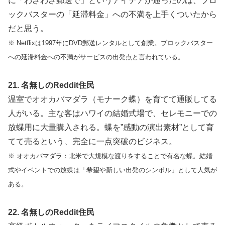
に「わざわざ郵送で」というアイデアが通ったのは、ブロ
ックバスターの「延滞料金」への不満を上手くついたから
だと思う。
※ Netflixは1997年にDVD郵送レンタルとして創業。ブロックバスター
への延滞料金への不満がサービスの出発点と言われている。
21. 名無しのReddit住民
温室でオオカバマダラ（モナーク蝶）を育てて通販してる
人がいる。主な客はハワイの結婚式場で、セレモニーでの
放蝶用に大量購入される。蝶を”感動の演出素材”として育
てて売るという、完全に一点突破のビジネス。
※ オオカバマダラ：北米で大規模な渡りをすることで有名な蝶。結婚
式やイベントでの放蝶は「希望や新しい出発のシンボル」として人気が
ある。
22. 名無しのReddit住民