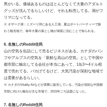
男がいる。価値あるものはほとんどなくて大量のアダルト
グッズが沈んでるらしいけど、それも転売してる。湖がフ
リマになってる。
※ オザーク湖：ミズーリ州にある人工湖。夏はボートパーティーで賑
わう観光地で、毎年大量の落とし物が湖底に沈むことで知られる。
6. 名無しのReddit住民
山の空気を缶詰にして売るビジネスがある。カナダのバン
フやアルプスの空気を「新鮮な高山の空気」として中国や
都市部に輸出してる会社が本当にあって、1缶3〜4ドル程
度で売れてる。バカげてるけど、大気汚染が深刻な地域で
は需要があるらしい。
※ カナダのVitality Airなどが実際に販売している。汚染が深刻な中国都
市部に向けた輸出が主な市場で、2015年ごろ話題になった。
7. 名無しのReddit住民