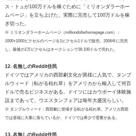
ス・トュが100万ドルを稼ぐために「ミリオンダラーホー
ムページ」を立ち上げた。実際に完売して100万ドルを稼
ぎ切った。
※ ミリオンダラーホームページ（milliondollarhomepage.com）：
1000×1000ピクセルのページを1ピクセル1ドルで販売。2006年に完売
し、最後の1万ピクセルはオークションで38,100ドルで売れた。
12. 名無しのReddit住民
ドイツではアメリカの西部劇文化が異様に人気で、タンブ
ルウィード（転がる枯れ草）をアメリカから輸入して何百
ドルで売るビジネスがある。ドイツにはカウボーイ体験施
設まであって、ウエスタンフェアは毎年大盛況らしい。
※ タンブルウィード：西部劇に登場する転がる枯れ草。アメリカ西部
では道端に大量に落ちているが、ドイツでは希少で需要がある。
13. 名無しのReddit住民