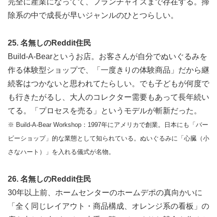
完全に産業になってて、フランチャイズまで存在する。掃
除系の中で成長が早いジャンルのひとつらしい。
25. 名無しのReddit住民
Build-A-Bearというお店。お客さんが自分でぬいぐるみを
作る体験型ショップで、「一度きりの体験商品」だから継
続客はつかないと思われてたらしい。でも子どもが何度で
も行きたがるし、大人のコレクター需要もあって長年続い
てる。「プロセスを売る」というモデルが斬新だった。
※ Build-A-Bear Workshop：1997年にアメリカで創業。日本にも「バー
ビーショップ」的な業態として知られている。ぬいぐるみに「心臓（小
さなハート）」を入れる儀式が名物。
26. 名無しのReddit住民
30年以上前、ホームセンターのホームデポの真向かいに
「全く同じレイアウト・商品構成、オレンジ系の看板」の