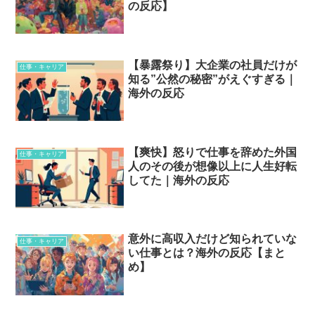
の反応】
【暴露祭り】大企業の社員だけが
仕事・キャリア
知る”公然の秘密”がえぐすぎる｜
海外の反応
【爽快】怒りで仕事を辞めた外国
仕事・キャリア
人のその後が想像以上に人生好転
してた｜海外の反応
意外に高収入だけど知られていな
仕事・キャリア
い仕事とは？海外の反応【まと
め】