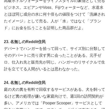
高級ボトルウォーターをライフスタイルの象徴として売る
ビジネス。エビアンやVoss、Fijiウォーターなど、水道水
とほぼ同じ成分の水に何十倍もの値段をつけて「洗練され
たイメージ」として売る。人が「水」ではなく「ブラン
ド」にお金を払うことを証明した商品群だよ。
23. 名無しのReddit住民
デパートでハンガーを拾って回って、サイズ別に分類して
そのデパートに売り戻す男に会ったことがある。元手ゼ
ロ、仕入れ先と販売先が同じ。ハンガーのリサイクルで生
計を立ててる人間がいるとは思わなかった。
24. 名無しのReddit住民
庭の犬の糞を有料で回収するサービスがある。犬を飼って
るけど糞の処理が嫌いな家庭向けで、週1回の訪問契約が
多い。アメリカでは「Pooper Scooper」サービスとして