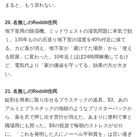
まると、もう戻れない。
20. 名無しのReddit住民
地下室用の除湿機。ミッドウェストの湿気問題に本気で効
く。135年ものの石造り地下室の湿度を40%付近に保て
る。カビ臭が消え、地下室が「避けてた場所」から「使え
る部屋」に変わった。10年近くほぼ24時間稼働してるけ
ど、電気代より「家の価値を守ってる」効果の方が大き
い。
21. 名無しのReddit住民
錠剤を簡単に取り出せるプラスチックの道具。$3。あの
アルミとプラスチックの地獄のようなブリスターパックか
ら、薬を爪で押し出す苦行が消えた。あまりに便利で車と
職場用にも買った。$9の投資で毎朝のストレスがゼロ
に。「これを発明した人にノーベル平和賞を」は言い過ぎ