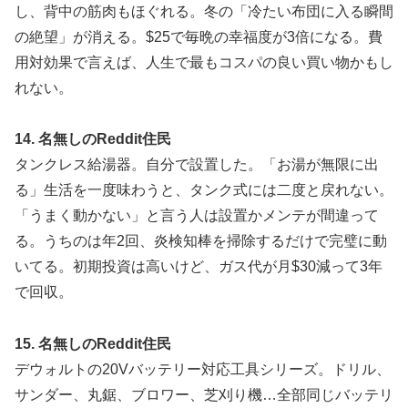
し、背中の筋肉もほぐれる。冬の「冷たい布団に入る瞬間
の絶望」が消える。$25で毎晩の幸福度が3倍になる。費
用対効果で言えば、人生で最もコスパの良い買い物かもし
れない。
14. 名無しのReddit住民
タンクレス給湯器。自分で設置した。「お湯が無限に出
る」生活を一度味わうと、タンク式には二度と戻れない。
「うまく動かない」と言う人は設置かメンテが間違って
る。うちのは年2回、炎検知棒を掃除するだけで完璧に動
いてる。初期投資は高いけど、ガス代が月$30減って3年
で回収。
15. 名無しのReddit住民
デウォルトの20Vバッテリー対応工具シリーズ。ドリル、
サンダー、丸鋸、ブロワー、芝刈り機…全部同じバッテリ