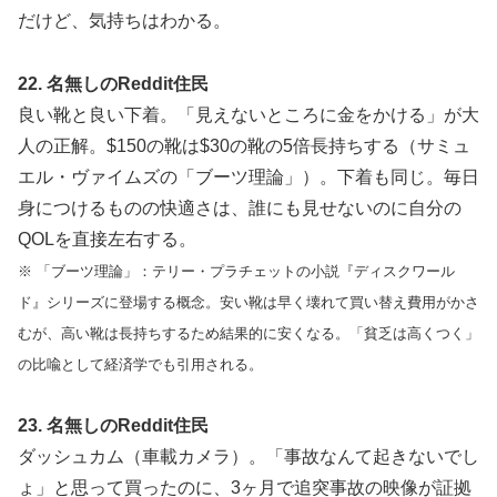
だけど、気持ちはわかる。
22. 名無しのReddit住民
良い靴と良い下着。「見えないところに金をかける」が大
人の正解。$150の靴は$30の靴の5倍長持ちする（サミュ
エル・ヴァイムズの「ブーツ理論」）。下着も同じ。毎日
身につけるものの快適さは、誰にも見せないのに自分の
QOLを直接左右する。
※ 「ブーツ理論」：テリー・プラチェットの小説『ディスクワール
ド』シリーズに登場する概念。安い靴は早く壊れて買い替え費用がかさ
むが、高い靴は長持ちするため結果的に安くなる。「貧乏は高くつく」
の比喩として経済学でも引用される。
23. 名無しのReddit住民
ダッシュカム（車載カメラ）。「事故なんて起きないでし
ょ」と思って買ったのに、3ヶ月で追突事故の映像が証拠