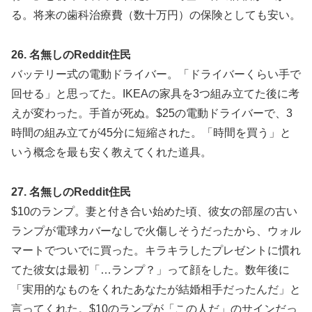
る。将来の歯科治療費（数十万円）の保険としても安い。
26. 名無しのReddit住民
バッテリー式の電動ドライバー。「ドライバーくらい手で
回せる」と思ってた。IKEAの家具を3つ組み立てた後に考
えが変わった。手首が死ぬ。$25の電動ドライバーで、3
時間の組み立てが45分に短縮された。「時間を買う」と
いう概念を最も安く教えてくれた道具。
27. 名無しのReddit住民
$10のランプ。妻と付き合い始めた頃、彼女の部屋の古い
ランプが電球カバーなしで火傷しそうだったから、ウォル
マートでついでに買った。キラキラしたプレゼントに慣れ
てた彼女は最初「…ランプ？」って顔をした。数年後に
「実用的なものをくれたあなたが結婚相手だったんだ」と
言ってくれた。$10のランプが「この人だ」のサインだっ