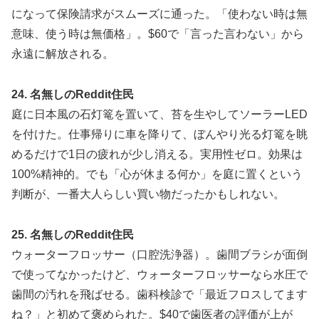
になって保険請求がスムーズに通った。「使わない時は無
意味、使う時は無価格」。$60で「言った言わない」から
永遠に解放される。
24. 名無しのReddit住民
庭に日本風の石灯篭を置いて、苔を生やしてソーラーLED
を付けた。仕事帰りに車を降りて、ぼんやり光る灯篭を眺
めるだけで1日の疲れが少し消える。実用性ゼロ。効果は
100%精神的。でも「心が休まる何か」を庭に置くという
判断が、一番大人らしい買い物だったかもしれない。
25. 名無しのReddit住民
ウォーターフロッサー（口腔洗浄器）。歯間ブラシが面倒
で使ってなかったけど、ウォーターフロッサーなら水圧で
歯間の汚れを飛ばせる。歯科検診で「最近フロスしてます
ね？」と初めて褒められた。$40で歯医者の評価が上が