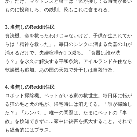
か」だけ。マットレスと椅子は「体が接してる時間が長い
ものに投資しろ」の鉄則。靴もこれに含まれる。
3. 名無しのReddit住民
食洗機。命を救ったわけじゃないけど、子供が生まれてか
らは「精神を救った」。毎日のシンクに溜まる食器の山が
消えるだけで、夫婦喧嘩が1つ減る。「食器は誰が洗
う？」を永久に解決する平和条約。アイルランド在住なら
乾燥機も追加。あの国の天気で外干しは自殺行為。
4. 名無しのReddit住民
ロボット掃除機。ペットがいる家の救世主。毎日床に転が
る猫の毛と犬の毛が、帰宅時には消えてる。「誰が掃除し
た？」「ルンバ」。唯一の問題は、たまにペットの「事
故」を検知できずに…家中に被害を拡大すること。それで
も総合的にはプラス。