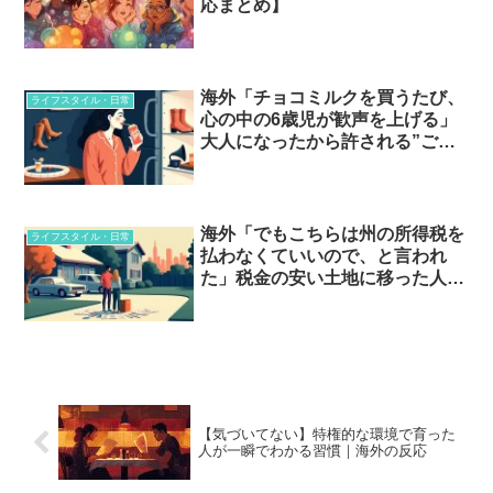
応まとめ】
海外「チョコミルクを買うたび、
ライフスタイル・日常
心の中の6歳児が歓声を上げる」
大人になったから許される”ご褒
美”とは
海外「でもこちらは州の所得税を
ライフスタイル・日常
払わなくていいので、と言われ
た」税金の安い土地に移った人た
ちの答え合わせ
【気づいてない】特権的な環境で育った
人が一瞬でわかる習慣｜海外の反応