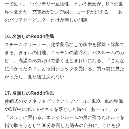
ーで動く。「バッテリー互換性」という概念が、DIYの世
界を変えた。充電器が1つで済む。コードが消える。「あ
のバッテリーどこ？」だけが新しい問題。
16. 名無しのReddit住民
スチームクリーナー。化学薬品なしで家中を掃除・除菌で
きる。タイルの目地、キッチンの油汚れ、バスルームのカ
ビ…。高温の蒸気だけで驚くほどきれいになる。「こんな
に汚かったの？」と毎回ショックを受ける。買う前に見た
かったし、見た後は戻れない。
17. 名無しのReddit住民
伸縮式のマグネットピックアップツール。$10。車の整備
やDIY中にボルトやネジを落とした時の「あーっ！」が
「スッ」に変わる。エンジンルームの奥に落ちたボルトを
指で取ろうとして30分格闘した過去の自分に、これを投