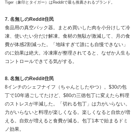
Tiger（象印とタイガー）はRedditで最も推薦されるブランド。
7. 名無しのReddit住民
食品用の真空パック器。まとめ買いした肉を小分けして冷
凍、使いたい分だけ解凍。食材の無駄が激減して、月の食
費が体感2割減った。「地味すぎて誰にも自慢できない」
のに効果は絶大。冷凍庫が整理されてると、なぜか人生も
コントロールできてる気がする。
8. 名無しのReddit住民
8インチのシェフナイフ（ちゃんとしたやつ）。$30の包
丁で10年過ごしてたけど、$80の三徳包丁に変えたら料理
のストレスが半減した。「切れる包丁」は力がいらない。
力がいらないと料理が楽しくなる。楽しくなると自炊が増
える。自炊が増えると食費が減る。包丁1本で始まるドミ
ノ効果。