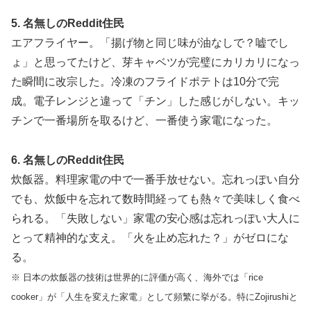
5. 名無しのReddit住民
エアフライヤー。「揚げ物と同じ味が油なしで？嘘でし
ょ」と思ってたけど、芽キャベツが完璧にカリカリになっ
た瞬間に改宗した。冷凍のフライドポテトは10分で完
成。電子レンジと違って「チン」した感じがしない。キッ
チンで一番場所を取るけど、一番使う家電になった。
6. 名無しのReddit住民
炊飯器。料理家電の中で一番手放せない。忘れっぽい自分
でも、炊飯中を忘れて数時間経っても熱々で美味しく食べ
られる。「失敗しない」家電の安心感は忘れっぽい大人に
とって精神的な支え。「火を止め忘れた？」がゼロにな
る。
※ 日本の炊飯器の技術は世界的に評価が高く、海外では「rice
cooker」が「人生を変えた家電」として頻繁に挙がる。特にZojirushiと