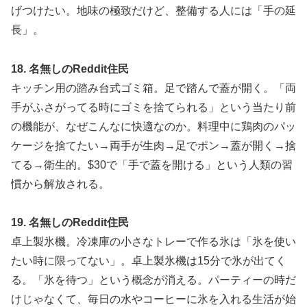
げつけたい。地味の極致だけど、整備する人には「手の延
長」。
18. 名無しのReddit住民
キッチン用の踏み台式ゴミ箱。足で踏んで蓋が開く。「両
手がふさがってる時にゴミを捨てられる」という当たり前
の機能が、なぜこんなに快適なのか。料理中に鶏肉のパッ
ケージを捨てたい→両手が生肉→足でポン→蓋が開く→捨
てる→衛生的。$30で「手で蓋を開ける」という人類の習
慣から解放される。
19. 名無しのReddit住民
卓上製氷機。冷凍庫の小さなトレーで作る氷は「氷を使い
たい時に限ってない」。卓上製氷機は15分で氷が出てく
る。「氷を待つ」という概念が消える。パーティーの時だ
けじゃなくて、毎日の水やコーヒーに氷を入れる生活が始