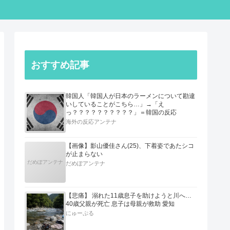
おすすめ記事
韓国人「韓国人が日本のラーメンについて勘違
いしていることがこちら…」→「え
っ？？？？？？？？？？」＝韓国の反応
海外の反応アンテナ
【画像】影山優佳さん(25)、下着姿であたシコ
が止まらない
だめぽアンテナ
だめぽアンテナ
【悲痛】 溺れた11歳息子を助けようと川へ…
40歳父親が死亡 息子は母親が救助 愛知
にゅーぷる