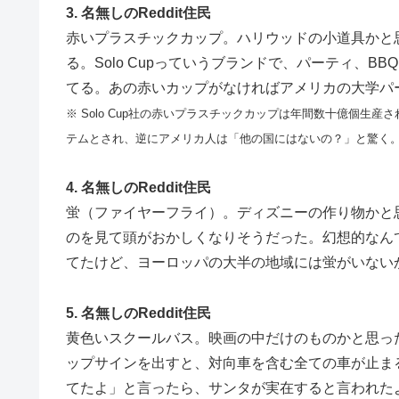
3. 名無しのReddit住民
赤いプラスチックカップ。ハリウッドの小道具かと
る。Solo Cupっていうブランドで、パーティ、
てる。あの赤いカップがなければアメリカの大学パ
※ Solo Cup社の赤いプラスチックカップは年間数十億個生
テムとされ、逆にアメリカ人は「他の国にはないの？」と驚く
4. 名無しのReddit住民
蛍（ファイヤーフライ）。ディズニーの作り物かと
のを見て頭がおかしくなりそうだった。幻想的なん
てたけど、ヨーロッパの大半の地域には蛍がいない
5. 名無しのReddit住民
黄色いスクールバス。映画の中だけのものかと思っ
ップサインを出すと、対向車を含む全ての車が止ま
てたよ」と言ったら、サンタが実在すると言われた