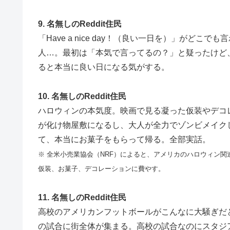
9. 名無しのReddit住民
「Have a nice day！（良い一日を）」がど
人…。最初は「本気で言ってるの？」と疑ったけど
ると本当に良い日になる気がする。
10. 名無しのReddit住民
ハロウィンの本気度。映画で見る凝った仮装やデコ
が化け物屋敷になるし、大人が全力でゾンビメイクして出勤
て、本当にお菓子をもらって帰る。全部実話。
※ 全米小売業協会（NRF）によると、アメリカのハロウィン関連
仮装、お菓子、デコレーションに費やす。
11. 名無しのReddit住民
高校のアメリカンフットボールがこんなに大騒ぎだ
の試合に街全体が集まる。高校の試合なのにスタジ