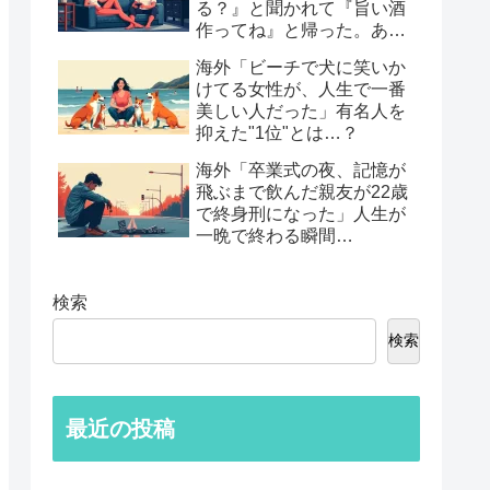
る？』と聞かれて『旨い酒
作ってね』と帰った。あれ
から30年考えてる」鈍すぎ
海外「ビーチで犬に笑いか
る男たちの後悔談…
けてる女性が、人生で一番
美しい人だった」有名人を
抑えた"1位"とは…？
海外「卒業式の夜、記憶が
飛ぶまで飲んだ親友が22歳
で終身刑になった」人生が
一晩で終わる瞬間…
検索
検索
最近の投稿