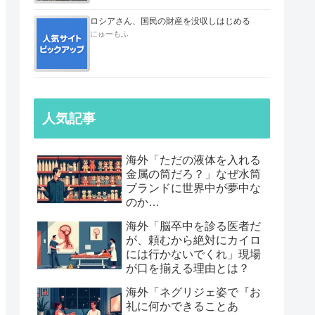
ロシアさん、国民の財産を没収しはじめる
にゅーもふ
人気記事
海外「ただの液体を入れる
金属の筒だろ？」なぜ水筒
ブランドに世界中が夢中な
のか…
海外「脳卒中を診る医者だ
が、頼むから絶対にカイロ
には行かないでくれ」現場
が口を揃える理由とは？
海外「ネグリジェ姿で『お
礼に何かできることあ