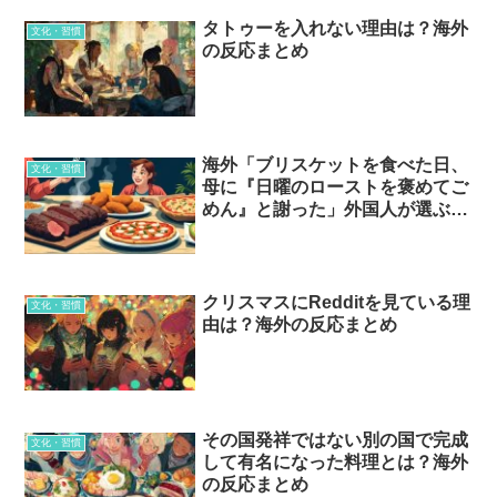
タトゥーを入れない理由は？海外
文化・習慣
の反応まとめ
海外「ブリスケットを食べた日、
文化・習慣
母に『日曜のローストを褒めてご
めん』と謝った」外国人が選ぶ最
高のアメリカ料理…？
クリスマスにRedditを見ている理
文化・習慣
由は？海外の反応まとめ
その国発祥ではない別の国で完成
文化・習慣
して有名になった料理とは？海外
の反応まとめ