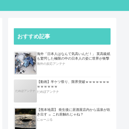
おすすめ記事
海外「日本人はなんて気高いんだ！」 英高級紙
も驚愕した極限の中の日本人の姿に世界が衝撃
海外の反応アンテナ
【動画】半ケツ祭り、限界突破ｗｗｗｗｗｗｗ
ｗｗｗｗｗｗ
だめぽアンテナ
だめぽアンテナ
【熊本地震】 発生後に居酒屋店内から温泉が吹
き出す ← これ前触れじゃね？
にゅーぷる