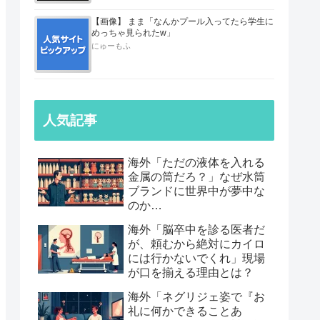
【画像】 まま「なんかプール入ってたら学生に
めっちゃ見られたw」
にゅーもふ
人気記事
海外「ただの液体を入れる
金属の筒だろ？」なぜ水筒
ブランドに世界中が夢中な
のか…
海外「脳卒中を診る医者だ
が、頼むから絶対にカイロ
には行かないでくれ」現場
が口を揃える理由とは？
海外「ネグリジェ姿で『お
礼に何かできることあ