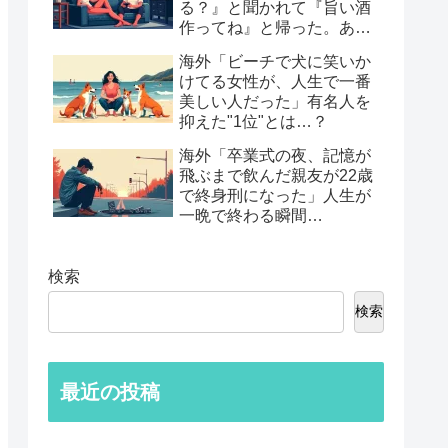
る？』と聞かれて『旨い酒
作ってね』と帰った。あれ
から30年考えてる」鈍すぎ
海外「ビーチで犬に笑いか
る男たちの後悔談…
けてる女性が、人生で一番
美しい人だった」有名人を
抑えた"1位"とは…？
海外「卒業式の夜、記憶が
飛ぶまで飲んだ親友が22歳
で終身刑になった」人生が
一晩で終わる瞬間…
検索
検索
最近の投稿