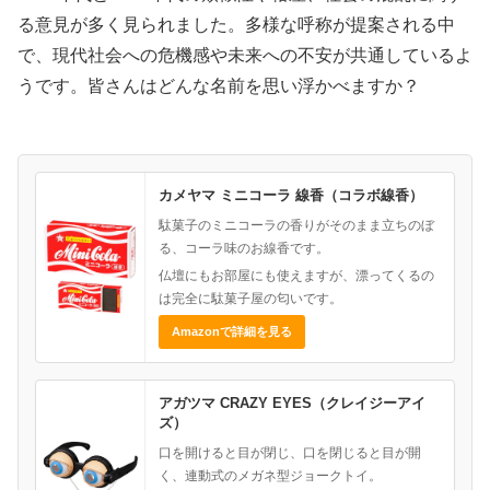
る意見が多く見られました。多様な呼称が提案される中
で、現代社会への危機感や未来への不安が共通しているよ
うです。皆さんはどんな名前を思い浮かべますか？
カメヤマ ミニコーラ 線香（コラボ線香）
駄菓子のミニコーラの香りがそのまま立ちのぼ
る、コーラ味のお線香です。
仏壇にもお部屋にも使えますが、漂ってくるの
は完全に駄菓子屋の匂いです。
Amazonで詳細を見る
アガツマ CRAZY EYES（クレイジーアイ
ズ）
口を開けると目が閉じ、口を閉じると目が開
く、連動式のメガネ型ジョークトイ。