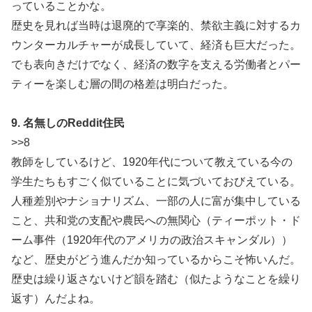
っていることかな。
歴史を見れば当時は退廃的で享楽的、禁欲主義に対するカ
ウンターカルチャーが成長していて、経済も巨大だった。
でも表向きだけでなく、経済の数字を支える労働者とパー
ティーを楽しむ層の間の格差は明白だった。
9. 名無しのReddit住民
>>8
教師をしているけど、1920年代について教えている今の
学生たちもすごく似ていることに気づいておびえている。
人種差別やナショナリズム、一部の人に富が集中している
こと、共和党の支配や農民への無関心（ティーポット・ド
ーム事件（1920年代のアメリカの政治スキャンダル））
など、歴史がどう進んだか知っているからこそ怖いんだ。
歴史は繰り返さないけど韻を踏む（似たようなことを繰り
返す）んだよね。