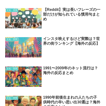
【Reddit】実は長いフレーズの一
文化・習慣
部だけが知られている慣用句まと
め
インスタ映えするけど実際は？世
文化・習慣
界の街ランキング【海外の反応】
1991〜2009年のネット流行は？
文化・習慣
海外の反応まとめ
1990年前後生まれの人たちの子
文化・習慣
供時代の辛い思い出30選は？海外