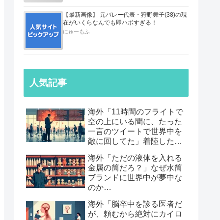
【最新画像】 元バレー代表・狩野舞子(38)の現
在がいくらなんでも即ハボすぎる！
にゅーもふ
人気記事
海外「11時間のフライトで
空の上にいる間に、たった
一言のツイートで世界中を
敵に回してた」着陸したら
職も消えていた話…
海外「ただの液体を入れる
金属の筒だろ？」なぜ水筒
ブランドに世界中が夢中な
のか…
海外「脳卒中を診る医者だ
が、頼むから絶対にカイロ