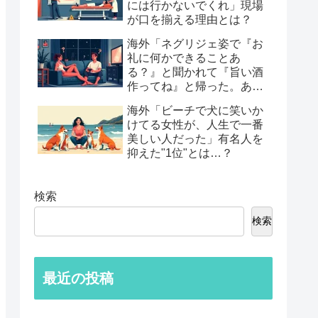
には行かないでくれ」現場
が口を揃える理由とは？
海外「ネグリジェ姿で『お
礼に何かできることあ
る？』と聞かれて『旨い酒
作ってね』と帰った。あれ
から30年考えてる」鈍すぎ
海外「ビーチで犬に笑いか
る男たちの後悔談…
けてる女性が、人生で一番
美しい人だった」有名人を
抑えた"1位"とは…？
検索
検索
最近の投稿