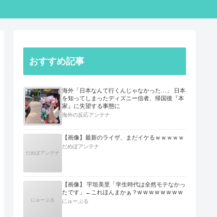
おすすめ記事
海外「日本なんて行くんじゃなかった…」 日本
を知ってしまったディズニー信者、帰国後『本
家』に失望する事態に
海外の反応アンテナ
【画像】最新のライザ、まだイケるｗｗｗｗｗ
だめぽアンテナ
だめぽアンテナ
【画像】 宇垣美里「学生時代は全然モテなかっ
たです」←これほんまかぁ？w w w w w w w w
にゅーぷる
にゅーぷる