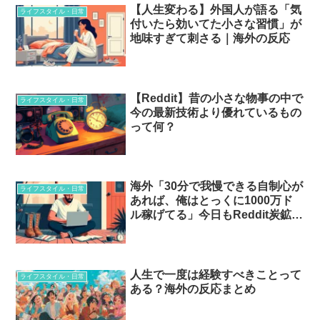
【人生変わる】外国人が語る「気
ライフスタイル・日常
付いたら効いてた小さな習慣」が
地味すぎて刺さる｜海外の反応
【Reddit】昔の小さな物事の中で
ライフスタイル・日常
今の最新技術より優れているもの
って何？
海外「30分で我慢できる自制心が
ライフスタイル・日常
あれば、俺はとっくに1000万ド
ル稼げてる」今日もReddit炭鉱で
シフト中…
人生で一度は経験すべきことって
ライフスタイル・日常
ある？海外の反応まとめ