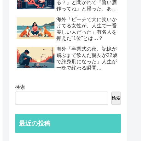
る？』と聞かれて『旨い酒
作ってね』と帰った。あれ
から30年考えてる」鈍すぎ
海外「ビーチで犬に笑いか
る男たちの後悔談…
けてる女性が、人生で一番
美しい人だった」有名人を
抑えた"1位"とは…？
海外「卒業式の夜、記憶が
飛ぶまで飲んだ親友が22歳
で終身刑になった」人生が
一晩で終わる瞬間…
検索
検索
最近の投稿