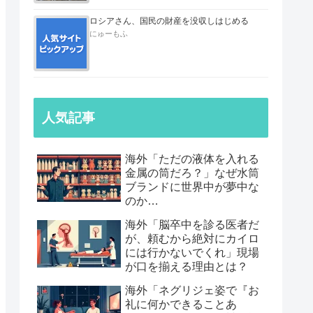
ロシアさん、国民の財産を没収しはじめる
にゅーもふ
人気記事
海外「ただの液体を入れる
金属の筒だろ？」なぜ水筒
ブランドに世界中が夢中な
のか…
海外「脳卒中を診る医者だ
が、頼むから絶対にカイロ
には行かないでくれ」現場
が口を揃える理由とは？
海外「ネグリジェ姿で『お
礼に何かできることあ