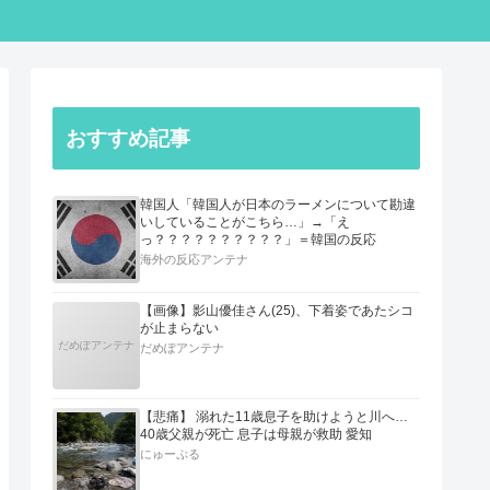
おすすめ記事
韓国人「韓国人が日本のラーメンについて勘違
いしていることがこちら…」→「え
っ？？？？？？？？？？」＝韓国の反応
海外の反応アンテナ
【画像】影山優佳さん(25)、下着姿であたシコ
が止まらない
だめぽアンテナ
だめぽアンテナ
【悲痛】 溺れた11歳息子を助けようと川へ…
40歳父親が死亡 息子は母親が救助 愛知
にゅーぷる