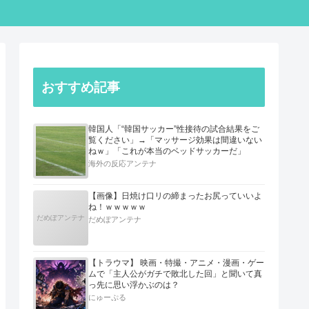
おすすめ記事
韓国人「“韓国サッカー”性接待の試合結果をご
覧ください」→「マッサージ効果は間違いない
ねｗ」「これが本当のベッドサッカーだ」
海外の反応アンテナ
【画像】日焼け口リの締まったお尻っていいよ
ね！ｗｗｗｗｗ
だめぽアンテナ
だめぽアンテナ
【トラウマ】 映画・特撮・アニメ・漫画・ゲー
ムで「主人公がガチで敗北した回」と聞いて真
っ先に思い浮かぶのは？
にゅーぷる