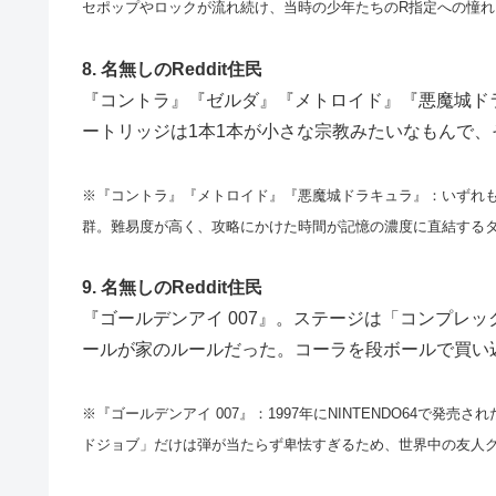
セポップやロックが流れ続け、当時の少年たちのR指定への憧
8. 名無しのReddit住民
『コントラ』『ゼルダ』『メトロイド』『悪魔城ド
ートリッジは1本1本が小さな宗教みたいなもんで
※『コントラ』『メトロイド』『悪魔城ドラキュラ』：いずれも
群。難易度が高く、攻略にかけた時間が記憶の濃度に直結する
9. 名無しのReddit住民
『ゴールデンアイ 007』。ステージは「コンプレ
ールが家のルールだった。コーラを段ボールで買い
※『ゴールデンアイ 007』：1997年にNINTENDO64で発
ドジョブ」だけは弾が当たらず卑怯すぎるため、世界中の友人