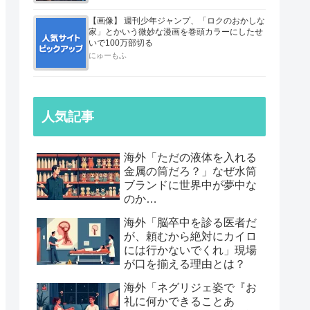
【画像】 週刊少年ジャンプ、「ロクのおかしな
家」とかいう微妙な漫画を巻頭カラーにしたせ
いで100万部切る
にゅーもふ
人気記事
海外「ただの液体を入れる
金属の筒だろ？」なぜ水筒
ブランドに世界中が夢中な
のか…
海外「脳卒中を診る医者だ
が、頼むから絶対にカイロ
には行かないでくれ」現場
が口を揃える理由とは？
海外「ネグリジェ姿で『お
礼に何かできることあ