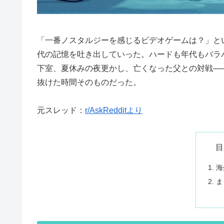
「一番ノスタルジーを感じるビデオゲームは？」と
代の記憶を吐き出していった。ハードも年代もバラ
下室、夏休みの夜更かし、亡くなった父との対戦—
抜けた時間そのものだった。
元スレッド：
r/AskRedditより
目
海
ま