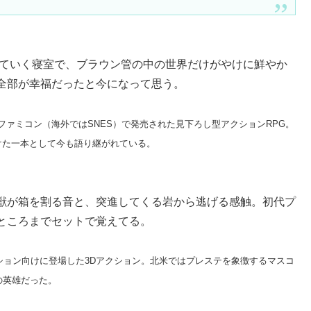
れていく寝室で、ブラウン管の中の世界だけがやけに鮮やか
全部が幸福だったと今になって思う。
ーファミコン（海外ではSNES）で発売された見下ろし型アクションRPG。
けた一本として今も語り継がれている。
獣が箱を割る音と、突進してくる岩から逃げる感触。初代プ
ところまでセットで覚えてる。
ーション向けに登場した3Dアクション。北米ではプレステを象徴するマスコ
の英雄だった。