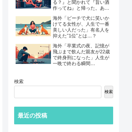
る？』と聞かれて『旨い酒
作ってね』と帰った。あれ
から30年考えてる」鈍すぎ
海外「ビーチで犬に笑いか
る男たちの後悔談…
けてる女性が、人生で一番
美しい人だった」有名人を
抑えた"1位"とは…？
海外「卒業式の夜、記憶が
飛ぶまで飲んだ親友が22歳
で終身刑になった」人生が
一晩で終わる瞬間…
検索
検索
最近の投稿