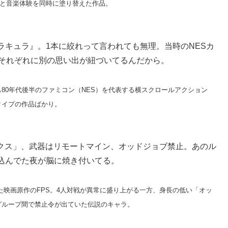
れと音楽体験を同時に塗り替えた作品。
ラキュラ』。1本に絞れって言われても無理。当時のNESカ
、それぞれに別の思い出が紐づいてるんだから。
80年代後半のファミコン（NES）を代表する横スクロールアクション
タイプの作品ばかり。
ックス」、武器はリモートマイン、オッドジョブ禁止。あのル
込んでた夜が脳に焼き付いてる。
売された映画原作のFPS。4人対戦が異常に盛り上がる一方、身長の低い「オッ
グループ間で禁止令が出ていた伝説のキャラ。