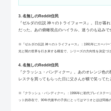
3. 名無しのReddit住民
『ゼルダの伝説 神々のトライフォース』。日が暮
だった。あの俯瞰視点のハイラル、迷うのも込みで
※『ゼルダの伝説 神々のトライフォース』：1991年にスーパ
光と闇の世界を行き来する構造で、シリーズの方向性を決定づ
4. 名無しのReddit住民
『クラッシュ・バンディクー』。あのオレンジ色の
レステを買ってもらった日に父さんが横で笑ってた
※『クラッシュ・バンディクー』：1996年に初代プレイステ
ット的存在で、90年代後半の子供にとってはマリオとほぼ同格