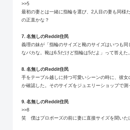
>>5
最初の妻とは一緒に指輪を選び、2人目の妻も同様
の正直かな？
7. 名無しのReddit住民
義理の妹が「指輪のサイズと靴のサイズはいつも同
なバカな。靴は6.5だけど指輪は5だよ」って答え
8. 名無しのReddit住民
手をテーブル越しに持つ可愛いシーンの時に、彼女
か確認した。そのサイズをジュエリーショップで測
9. 名無しのReddit住民
>>8
笑 僕はプロポーズの前に妻に直接サイズを聞いた