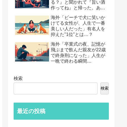
る？』と聞かれて『旨い酒
作ってね』と帰った。あれ
から30年考えてる」鈍すぎ
海外「ビーチで犬に笑いか
る男たちの後悔談…
けてる女性が、人生で一番
美しい人だった」有名人を
抑えた"1位"とは…？
海外「卒業式の夜、記憶が
飛ぶまで飲んだ親友が22歳
で終身刑になった」人生が
一晩で終わる瞬間…
検索
検索
最近の投稿