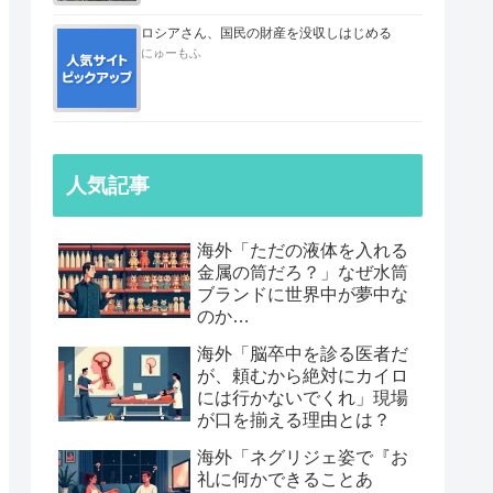
ロシアさん、国民の財産を没収しはじめる
にゅーもふ
人気記事
海外「ただの液体を入れる
金属の筒だろ？」なぜ水筒
ブランドに世界中が夢中な
のか…
海外「脳卒中を診る医者だ
が、頼むから絶対にカイロ
には行かないでくれ」現場
が口を揃える理由とは？
海外「ネグリジェ姿で『お
礼に何かできることあ