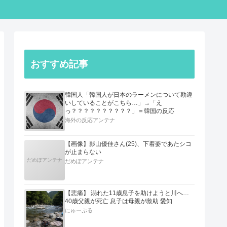
おすすめ記事
韓国人「韓国人が日本のラーメンについて勘違
いしていることがこちら…」→「え
っ？？？？？？？？？？」＝韓国の反応
海外の反応アンテナ
【画像】影山優佳さん(25)、下着姿であたシコ
が止まらない
だめぽアンテナ
だめぽアンテナ
【悲痛】 溺れた11歳息子を助けようと川へ…
40歳父親が死亡 息子は母親が救助 愛知
にゅーぷる