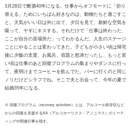
3月28日で断酒40年になる。仕事からオフモードに「切り
替える」ためにいちばん好きなのは、動物たちと過ごすこ
と。天気がいい日は外に出て、夕日を見て、新鮮な空気を
吸って、ヤギにキスする。それだけで「仕事は終わった、
ここが自分の居場所だ」ってわかるんだ。人生のステージ
ごとにやることは変わってきた。子どもが小さい頃は帰宅
後に夕飯の支度、お風呂、宿題と怒涛だったし、もっと若
い頃は仕事のあと回復プログラムの集まりやダンスに行っ
て、夜明けまでコーヒーを飲んでた。バーに行くのと同じ
ノリだけどシラフでね。そこで夫と出会って、今年の夏で
結婚35年になる。
※ 回復プログラム（recovery activities）とは、アルコール依存症など
からの回復を支援するAA（アルコホーリクス・アノニマス）のミーテ
ィングや関連行事を指す。