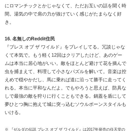
にロマンチックとかじゃなくて、ただお互いの話を聞く時
間。湯気の中で肩の力が抜けていく感じがたまらなく好
き。
16. 名無しのReddit住民
『ブレス オブ ザ ワイルド』をプレイしてる。冗談じゃな
くて本気で。もう軽く12回はクリアしたけど、あのゲー
ムは本当に居心地がいい。敵をほとんど避けて花を摘んで
虫を捕まえて、料理して小さなパズルを解いて。音楽は控
えめで穏やかだし、馬に乗れば道に沿って勝手に走ってく
れる。本当に平和なんだよ。でもやろうと思えば、防具な
しで最強の敵を狩りに行くこともできる。鍋蓋を盾にして
夢ひとつ胸に抱えて城に突っ込むソウルボーンスタイルも
いける。
※ 『ゼルダの伝説 ブレス オブ ザ ワイルド』は2017年発売の任天堂の