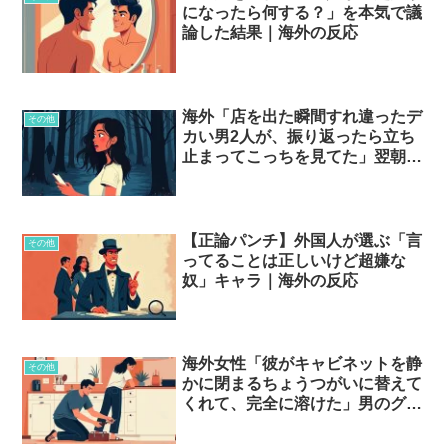
になったら何する？」を本気で議
論した結果｜海外の反応
海外「店を出た瞬間すれ違ったデ
その他
カい男2人が、振り返ったら立ち
止まってこっちを見てた」翌朝の
ニュースで見た顔が…
【正論パンチ】外国人が選ぶ「言
その他
ってることは正しいけど超嫌な
奴」キャラ｜海外の反応
海外女性「彼がキャビネットを静
その他
かに閉まるちょうつがいに替えて
くれて、完全に溶けた」男のグッ
とくるスキルとは…？