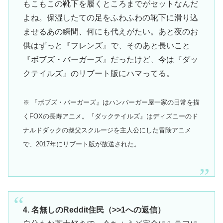
もこもこの靴下を履くところまでがセットなんだ
よね。保湿したての足をふわふわの靴下に滑り込
ませるあの瞬間、何にも代えがたい。あと夜のお
供はずっと『フレンズ』で、そのあと長いこと
『ボブズ・バーガーズ』だったけど、今は『ダッ
クテイルズ』のリブート版にハマってる。
※ 『ボブズ・バーガーズ』はハンバーガー屋一家の日常を描
くFOXの長寿アニメ。『ダックテイルズ』はディズニーのド
ナルドダックの叔父スクルージを主人公にした冒険アニメ
で、2017年にリブート版が放送された。
4. 名無しのReddit住民（>>1への返信）