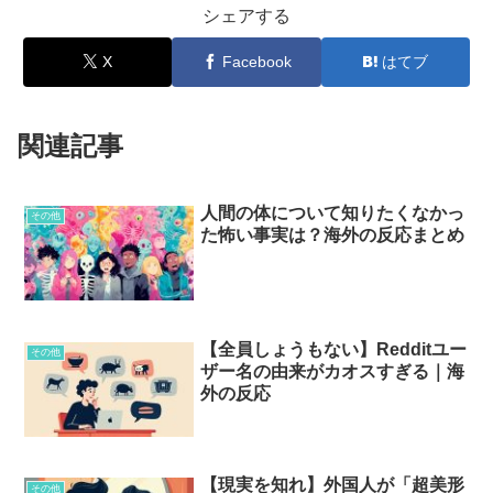
シェアする
X
Facebook
はてブ
関連記事
人間の体について知りたくなかっ
その他
た怖い事実は？海外の反応まとめ
【全員しょうもない】Redditユー
その他
ザー名の由来がカオスすぎる｜海
外の反応
【現実を知れ】外国人が「超美形
その他