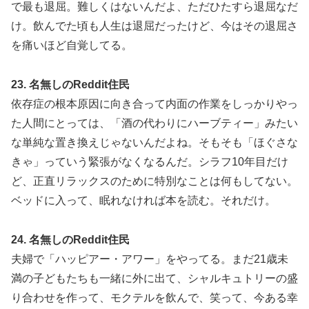
で最も退屈。難しくはないんだよ、ただひたすら退屈なだ
け。飲んでた頃も人生は退屈だったけど、今はその退屈さ
を痛いほど自覚してる。
23. 名無しのReddit住民
依存症の根本原因に向き合って内面の作業をしっかりやっ
た人間にとっては、「酒の代わりにハーブティー」みたい
な単純な置き換えじゃないんだよね。そもそも「ほぐさな
きゃ」っていう緊張がなくなるんだ。シラフ10年目だけ
ど、正直リラックスのために特別なことは何もしてない。
ベッドに入って、眠れなければ本を読む。それだけ。
24. 名無しのReddit住民
夫婦で「ハッピアー・アワー」をやってる。まだ21歳未
満の子どもたちも一緒に外に出て、シャルキュトリーの盛
り合わせを作って、モクテルを飲んで、笑って、今ある幸